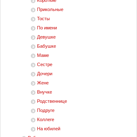
Короткие
Прикольные
Тосты
По имени
Девушке
Бабушке
Маме
Сестре
Дочери
Жене
Внучке
Родственнице
Подруге
Коллеге
На юбилей