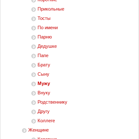
Прикольные
Тосты
По имени
Парню
Дедушке
Папе
Брату
Сыну
Мужу
Внуку
Родственнику
Другу
Коллеге
Женщине