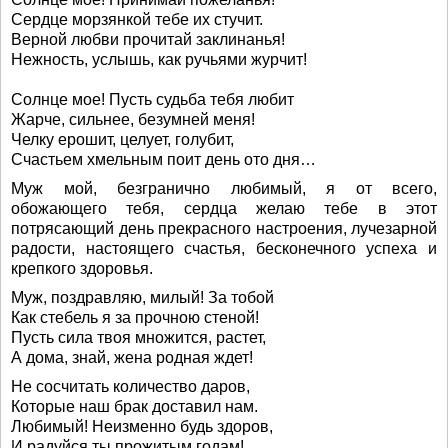
Сердце морзянкой тебе их стучит.
Верной любви прочитай заклинанья!
Нежность, услышь, как ручьями журчит!
Солнце мое! Пусть судьба тебя любит
Жарче, сильнее, безумней меня!
Челку ерошит, целует, голубит,
Счастьем хмельным поит день ото дня…
Муж мой, безгранично любимый, я от всего,
обожающего тебя, сердца желаю тебе в этот
потрясающий день прекрасного настроения, лучезарной
радости, настоящего счастья, бесконечного успеха и
крепкого здоровья.
Муж, поздравляю, милый! За тобой
Как стебель я за прочною стеной!
Пусть сила твоя множится, растет,
А дома, знай, жена родная ждет!
Не сосчитать количество даров,
Которые наш брак доставил нам.
Любимый! Неизменно будь здоров,
И радуйся ты прожитым годам!