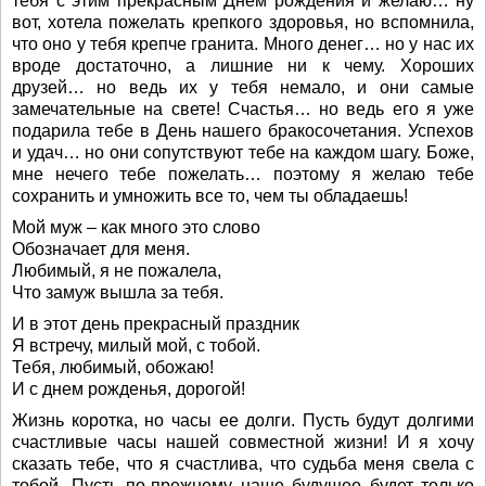
тебя с этим прекрасным Днем рождения и желаю… ну
вот, хотела пожелать крепкого здоровья, но вспомнила,
что оно у тебя крепче гранита. Много денег… но у нас их
вроде достаточно, а лишние ни к чему. Хороших
друзей… но ведь их у тебя немало, и они самые
замечательные на свете! Счастья… но ведь его я уже
подарила тебе в День нашего бракосочетания. Успехов
и удач… но они сопутствуют тебе на каждом шагу. Боже,
мне нечего тебе пожелать… поэтому я желаю тебе
сохранить и умножить все то, чем ты обладаешь!
Мой муж – как много это слово
Обозначает для меня.
Любимый, я не пожалела,
Что замуж вышла за тебя.
И в этот день прекрасный праздник
Я встречу, милый мой, с тобой.
Тебя, любимый, обожаю!
И с днем рожденья, дорогой!
Жизнь коротка, но часы ее долги. Пусть будут долгими
счастливые часы нашей совместной жизни! И я хочу
сказать тебе, что я счастлива, что судьба меня свела с
тобой. Пусть по-прежнему наше будущее будет только