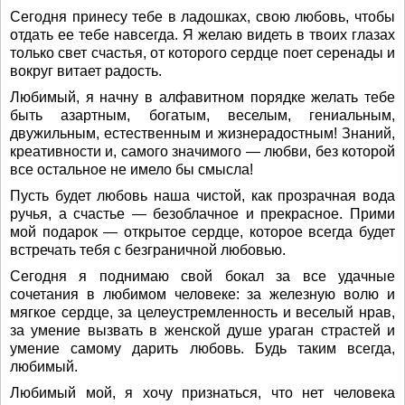
Сегодня принесу тебе в ладошках, свою любовь, чтобы
отдать ее тебе навсегда. Я желаю видеть в твоих глазах
только свет счастья, от которого сердце поет серенады и
вокруг витает радость.
Любимый, я начну в алфавитном порядке желать тебе
быть азартным, богатым, веселым, гениальным,
двужильным, естественным и жизнерадостным! Знаний,
креативности и, самого значимого — любви, без которой
все остальное не имело бы смысла!
Пусть будет любовь наша чистой, как прозрачная вода
ручья, а счастье — безоблачное и прекрасное. Прими
мой подарок — открытое сердце, которое всегда будет
встречать тебя с безграничной любовью.
Сегодня я поднимаю свой бокал за все удачные
сочетания в любимом человеке: за железную волю и
мягкое сердце, за целеустремленность и веселый нрав,
за умение вызвать в женской душе ураган страстей и
умение самому дарить любовь. Будь таким всегда,
любимый.
Любимый мой, я хочу признаться, что нет человека