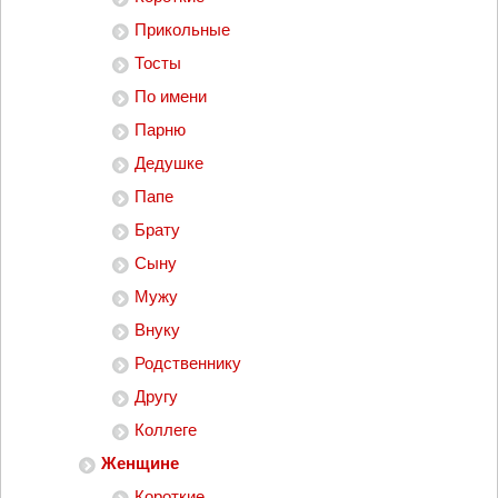
Прикольные
Тосты
По имени
Парню
Дедушке
Папе
Брату
Сыну
Мужу
Внуку
Родственнику
Другу
Коллеге
Женщине
Короткие