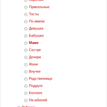
Прикольные
Тосты
По имени
Девушке
Бабушке
Маме
Сестре
Дочери
Жене
Внучке
Родственнице
Подруге
Коллеге
На юбилей