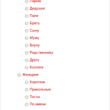
Парню
Дедушке
Папе
Брату
Сыну
Мужу
Внуку
Родственнику
Другу
Коллеге
Женщине
Короткие
Прикольные
Тосты
По имени