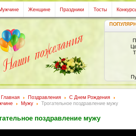
Мужчине
Женщине
Праздники
Тосты
Конкурс
ПОПУЛЯР
П
Цв
Т
Пу
До
Главная
Поздравления
С Днем Рождения
жчине
Мужу
Трогательное поздравление мужу
гательное поздравление мужу