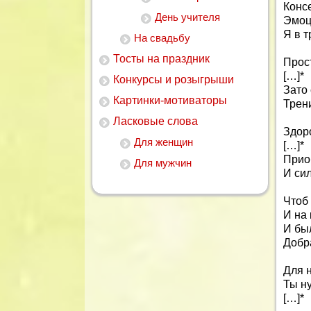
Консе
День учителя
Эмоц
Я в 
На свадьбу
Тосты на праздник
Прос
[…]*
Конкурсы и розыгрыши
Зато
Картинки-мотиваторы
Трен
Ласковые слова
Здор
Для женщин
[…]*
Прио
Для мужчин
И си
Чтоб
И на 
И бы
Добр
Для н
Ты ну
[…]*