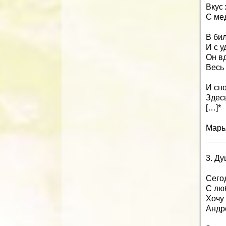
Вкус 
С ме
В бил
И с у
Он вд
Весь 
И сн
Здесь
[…]*
Марь
____
3. Д
Сего
С лю
Хочу
Андр