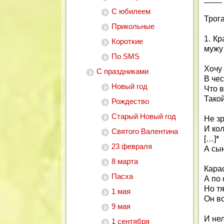
С юбилеем
Трог
Прикольные
1. К
Короткие
мужу
По SMS
Хочу 
С праздниками
В чес
Новый год
Что в
Тако
Рождество
Старый Новый год
Не зр
И ко
Святого Валентина
[…]*
23 февраля
А сы
8 марта
Карас
Пасха
А по 
Но т
1 мая
Он вс
9 мая
И нел
1 сентября