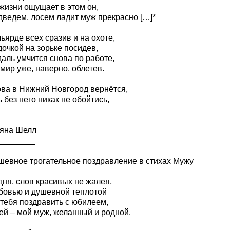
жизни ощущает в этом он,
дведем, лосем ладит муж прекрасно […]*
ьярде всех сразив и на охоте,
дочкой на зорьке посидев,
аль умчится снова по работе,
мир уже, наверно, облетев.
ова в Нижний Новгород вернётся,
 без него никак не обойтись,
яна Шелл
________
ушевное трогательное поздравление в стихах Мужу
дня, слов красивых не жалея,
бовью и душевной теплотой
 тебя поздравить с юбилеем,
ей – мой муж, желанный и родной.