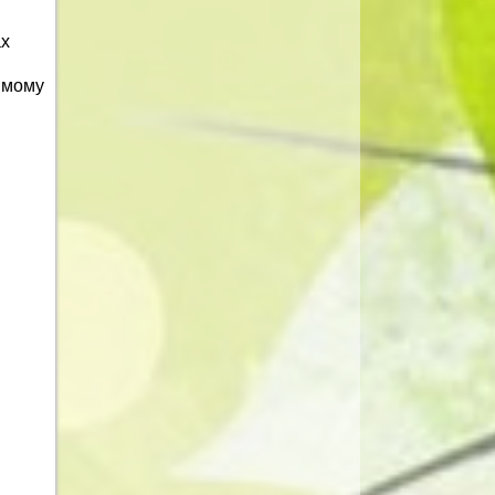
ах
имому