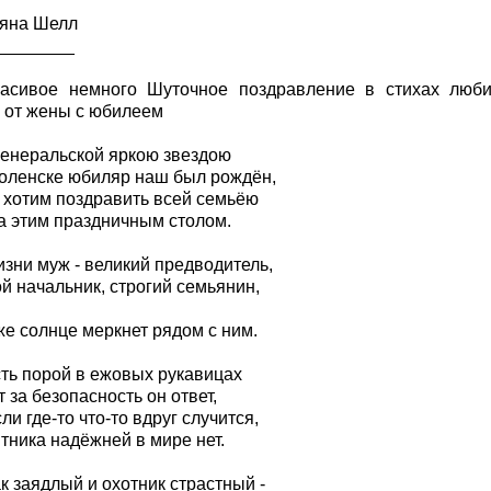
яна Шелл
________
расивое немного Шуточное поздравление в стихах люб
 от жены с юбилеем
генеральской яркою звездою
оленске юбиляр наш был рождён,
 хотим поздравить всей семьёю
за этим праздничным столом.
изни муж - великий предводитель,
й начальник, строгий семьянин,
же солнце меркнет рядом с ним.
сть порой в ежовых рукавицах
 за безопасность он ответ,
ли где-то что-то вдруг случится,
тника надёжней в мире нет.
к заядлый и охотник страстный -