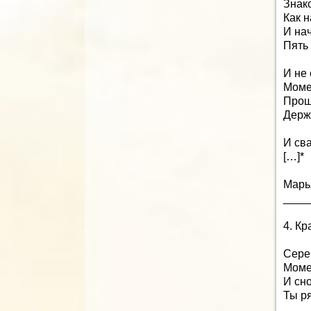
Знак
Как н
И нач
Пять 
И не 
Моме
Прош
Держ
И сва
[…]*
Марь
____
4. К
Сере
Момен
И сно
Ты ря