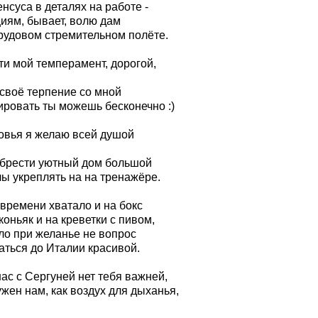
нсуса в деталях на работе -
иям, бывает, волю дам
трудовом стремительном полёте.
ти мой темперамент, дорогой,
 своё терпение со мной
ировать ты можешь бесконечно :)
овья я желаю всей душой
брести уютный дом большой
лы укреплять на на тренажёре.
 времени хватало и на бокс
коньяк и на креветки с пивом,
ло при желанье не вопрос
аться до Италии красивой.
ас с Сергуней нет тебя важней,
жен нам, как воздух для дыханья,