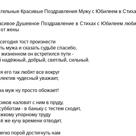
ательные Красивые Поздравления Мужу с Юбилеем в Стих
расивое Душевное Поздравление в Стихах с Юбилеем люб
 от жены
сегодня тост произнести
ть мужа и сказать судьбе спасибо,
 жизненном он встретился пути -
й надёжный, добрый, светлый, сильный.
я его так любят все вокруг
ллектив чудесный уважает,
на муж ну просто обожает!
иков наловит с ним в пруду,
субботам - в баньку с тестем сходит,
яжкому упорному труду
ё же кучу времени отводит.
егко порой достигнуть нам