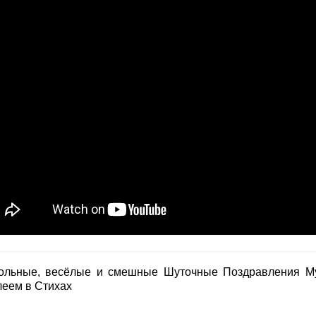
ольные, весёлые и смешные Шуточные Поздравления М
еем в Стихах