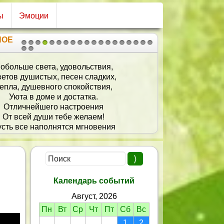
ы
Эмоции
НОЕ
1
2
3
4
5
6
7
8
9
10
11
12
13
14
15
16
17
18
19
20
21
обольше света, удовольствия,
етов душистых, песен сладких,
епла, душевного спокойствия,
Уюта в доме и достатка.
Отличнейшего настроения
От всей души тебе желаем!
сть все наполнятся мгновения
бром и счастьем! Поздравляем!
Календарь событий
Август, 2026
Пн
Вт
Ср
Чт
Пт
Сб
Вс
1
2