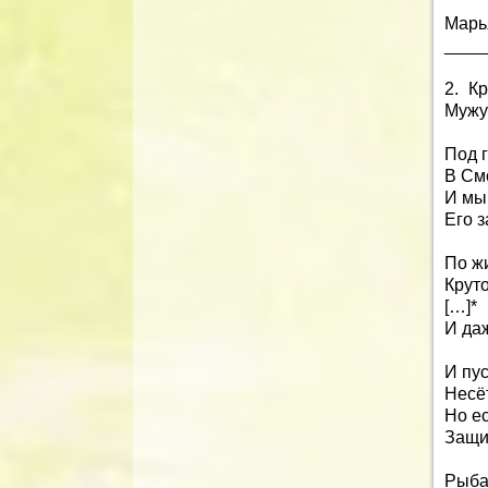
Марь
____
2. К
Мужу
Под 
В См
И мы
Его 
По ж
Круто
[…]*
И да
И пу
Несёт
Но ес
Защи
Рыба