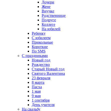
Дочери
Жене
Внучке
Родственнице
Подруге
Коллеге
На юбилей
Ребенку
С юбилеем
Прикольные
Короткие
По SMS
С праздниками
Новый год
Рождество
Старый Новый год
Святого Валентина
23 февраля
8 марта
Пасха
1 мая
9 мая
1 сентября
День учителя
На свадьбу