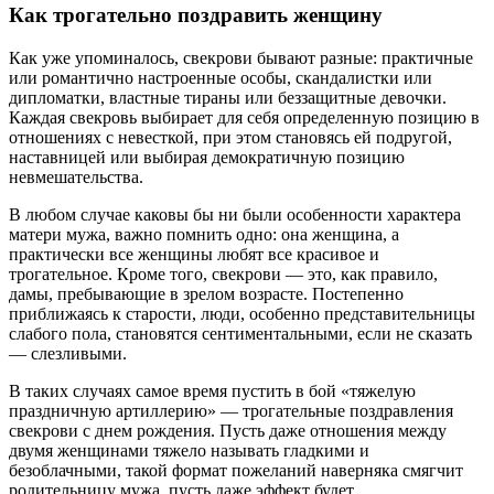
Как трогательно поздравить женщину
Как уже упоминалось, свекрови бывают разные: практичные
или романтично настроенные особы, скандалистки или
дипломатки, властные тираны или беззащитные девочки.
Каждая свекровь выбирает для себя определенную позицию в
отношениях с невесткой, при этом становясь ей подругой,
наставницей или выбирая демократичную позицию
невмешательства.
В любом случае каковы бы ни были особенности характера
матери мужа, важно помнить одно: она женщина, а
практически все женщины любят все красивое и
трогательное. Кроме того, свекрови — это, как правило,
дамы, пребывающие в зрелом возрасте. Постепенно
приближаясь к старости, люди, особенно представительницы
слабого пола, становятся сентиментальными, если не сказать
— слезливыми.
В таких случаях самое время пустить в бой «тяжелую
праздничную артиллерию» — трогательные поздравления
свекрови с днем рождения. Пусть даже отношения между
двумя женщинами тяжело называть гладкими и
безоблачными, такой формат пожеланий наверняка смягчит
родительницу мужа, пусть даже эффект будет