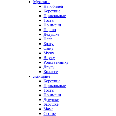
Мужчине
На юбилей
Короткие
Прикольные
Тосты
По имени
Парню
Дедушке
Папе
Брату
Сыну
Мужу
Внуку
Родственнику
Другу
Коллеге
Женщине
Короткие
Прикольные
Тосты
По имени
Девушке
Бабушке
Маме
Сестре