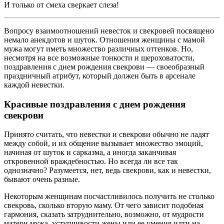
И только от смеха сверкает слеза!
Вопросу взаимоотношений невесток и свекровей посвящено
немало анекдотов и шуток. Отношения женщины с мамой
мужа могут иметь множество различных оттенков. Но,
несмотря на все возможные тонкости и шероховатости,
поздравления с днем рождения свекрови — своеобразный
праздничный атрибут, который должен быть в арсенале
каждой невестки.
Красивые поздравления с днем рождения
свекрови
Принято считать, что невестки и свекрови обычно не ладят
между собой, и их общение вызывает множество эмоций,
начиная от шуток и сарказма, а иногда заканчивая
откровенной враждебностью. Но всегда ли все так
однозначно? Разумеется, нет, ведь свекрови, как и невестки,
бывают очень разные.
Некоторым женщинам посчастливилось получить не столько
свекровь, сколько вторую маму. От чего зависит подобная
гармония, сказать затруднительно, возможно, от мудрости
матери мужа, уступчивости жены или ее умения идти на