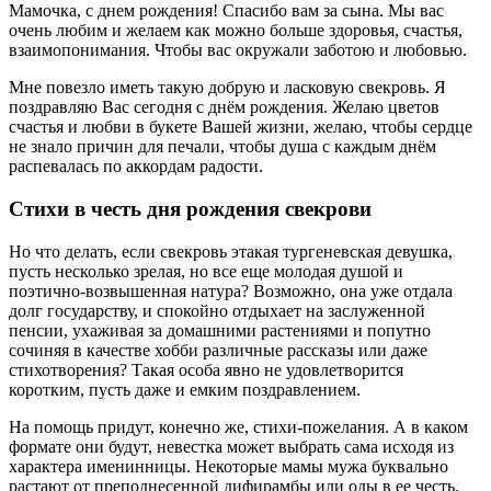
Мамочка, с днем рождения! Спасибо вам за сына. Мы вас
очень любим и желаем как можно больше здоровья, счастья,
взаимопонимания. Чтобы вас окружали заботою и любовью.
Мне повезло иметь такую добрую и ласковую свекровь. Я
поздравляю Вас сегодня с днём рождения. Желаю цветов
счастья и любви в букете Вашей жизни, желаю, чтобы сердце
не знало причин для печали, чтобы душа с каждым днём
распевалась по аккордам радости.
Стихи в честь дня рождения свекрови
Но что делать, если свекровь этакая тургеневская девушка,
пусть несколько зрелая, но все еще молодая душой и
поэтично-возвышенная натура? Возможно, она уже отдала
долг государству, и спокойно отдыхает на заслуженной
пенсии, ухаживая за домашними растениями и попутно
сочиняя в качестве хобби различные рассказы или даже
стихотворения? Такая особа явно не удовлетворится
коротким, пусть даже и емким поздравлением.
На помощь придут, конечно же, стихи-пожелания. А в каком
формате они будут, невестка может выбрать сама исходя из
характера именинницы. Некоторые мамы мужа буквально
растают от преподнесенной дифирамбы или оды в ее честь.