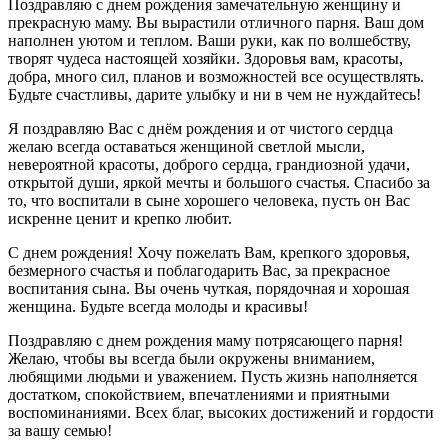
Поздравляю с днем рождения замечательную женщину и
прекрасную маму. Вы вырастили отличного парня. Ваш дом
наполнен уютом и теплом. Ваши руки, как по волшебству,
творят чудеса настоящей хозяйки. Здоровья вам, красоты,
добра, много сил, планов и возможностей все осуществлять.
Будьте счастливы, дарите улыбку и ни в чем не нуждайтесь!
Я поздравляю Вас с днём рождения и от чистого сердца
желаю всегда оставаться женщиной светлой мысли,
невероятной красоты, доброго сердца, грандиозной удачи,
открытой души, яркой мечты и большого счастья. Спасибо за
то, что воспитали в сыне хорошего человека, пусть он Вас
искренне ценит и крепко любит.
С днем рождения! Хочу пожелать Вам, крепкого здоровья,
безмерного счастья и поблагодарить Вас, за прекрасное
воспитания сына. Вы очень чуткая, порядочная и хорошая
женщина. Будьте всегда молоды и красивы!
Поздравляю с днем рождения маму потрясающего парня!
Желаю, чтобы вы всегда были окружены вниманием,
любящими людьми и уважением. Пусть жизнь наполняется
достатком, спокойствием, впечатлениями и приятными
воспоминаниями. Всех благ, высоких достижений и гордости
за вашу семью!