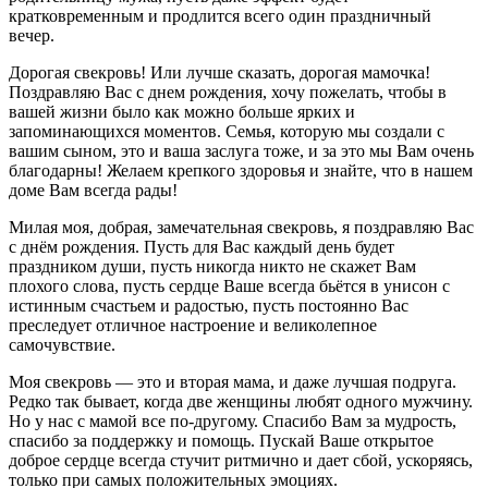
кратковременным и продлится всего один праздничный
вечер.
Дорогая свекровь! Или лучше сказать, дорогая мамочка!
Поздравляю Вас с днем рождения, хочу пожелать, чтобы в
вашей жизни было как можно больше ярких и
запоминающихся моментов. Семья, которую мы создали с
вашим сыном, это и ваша заслуга тоже, и за это мы Вам очень
благодарны! Желаем крепкого здоровья и знайте, что в нашем
доме Вам всегда рады!
Милая моя, добрая, замечательная свекровь, я поздравляю Вас
с днём рождения. Пусть для Вас каждый день будет
праздником души, пусть никогда никто не скажет Вам
плохого слова, пусть сердце Ваше всегда бьётся в унисон с
истинным счастьем и радостью, пусть постоянно Вас
преследует отличное настроение и великолепное
самочувствие.
Моя свекровь — это и вторая мама, и даже лучшая подруга.
Редко так бывает, когда две женщины любят одного мужчину.
Но у нас с мамой все по-другому. Спасибо Вам за мудрость,
спасибо за поддержку и помощь. Пускай Ваше открытое
доброе сердце всегда стучит ритмично и дает сбой, ускоряясь,
только при самых положительных эмоциях.