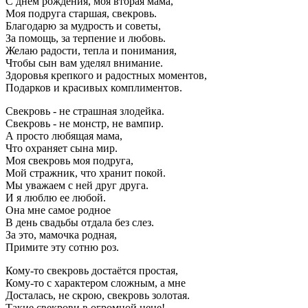
С днем рождения, моя вторая мама,
Моя подруга старшая, свекровь.
Благодарю за мудрость и советы,
За помощь, за терпение и любовь.
Желаю радости, тепла и понимания,
Чтобы сын вам уделял внимание.
Здоровья крепкого и радостных моментов,
Подарков и красивых комплиментов.
Свекровь - не страшная злодейка.
Свекровь - не монстр, не вампир.
А просто любящая мама,
Что охраняет сына мир.
Моя свекровь моя подруга,
Мой стражник, что хранит покой.
Мы уважаем с ней друг друга.
И я люблю ее любой.
Она мне самое родное
В день свадьбы отдала без слез.
За это, мамочка родная,
Примите эту сотню роз.
Кому-то свекровь достаётся простая,
Кому-то с характером сложным, а мне
Досталась, не скрою, свекровь золотая.
Такие свекрови в огромной цене!