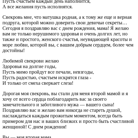
Пусть счастьем каждый день наполнится,
А все желания пусть исполнятся.
Свекровь мне, что матушка родная, а к тому же еще и верная
подруга, которой можно доверить свои девичьи секреты…
Сегодня я поздравляю вас с днем рождения, мама! Я желаю
вам не только нерушимого здоровья и очень долгих лет, но
также и простого, женского счастья, неувядающей красоты и
море любви, которой вы, с вашим добрым сердцем, более чем
достойны!
Любимой свекрови желаю
Здоровья на долгие годы,
Пусть мимо пройдут все печали, невзгоды,
Пусть радостью, счастьем искрятся глаза -
И только от смеха сверкает слеза!
Дорогая моя свекровь, вы стали для меня второй мамой и я
хочу от всего сердца поблагодарить вас за своего
замечательного и заботливого мужа — вашего сына!
Поздравляю вас и желаю вам никогда не стареть душой,
наслаждаться каждым прожитым моментом, всегда быть
примером для нас и ваших близких и просто быть счастливой
женщиной! С днем рождения!
Вы — моя вторая мама,