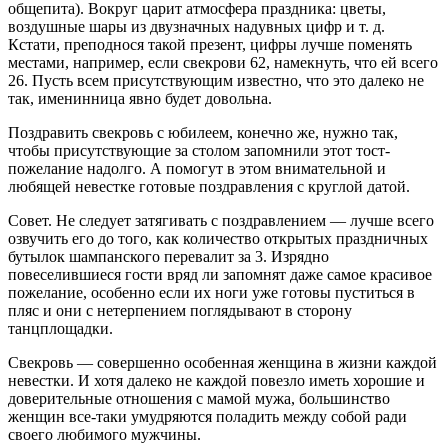
общепита). Вокруг царит атмосфера праздника: цветы,
воздушные шары из двузначных надувных цифр и т. д.
Кстати, преподнося такой презент, цифры лучше поменять
местами, например, если свекрови 62, намекнуть, что ей всего
26. Пусть всем присутствующим известно, что это далеко не
так, именинница явно будет довольна.
Поздравить свекровь с юбилеем, конечно же, нужно так,
чтобы присутствующие за столом запомнили этот тост-
пожелание надолго. А помогут в этом внимательной и
любящей невестке готовые поздравления с круглой датой.
Совет. Не следует затягивать с поздравлением — лучше всего
озвучить его до того, как количество открытых праздничных
бутылок шампанского перевалит за 3. Изрядно
повеселившиеся гости вряд ли запомнят даже самое красивое
пожелание, особенно если их ноги уже готовы пуститься в
пляс и они с нетерпением поглядывают в сторону
танцплощадки.
Свекровь — совершенно особенная женщина в жизни каждой
невестки. И хотя далеко не каждой повезло иметь хорошие и
доверительные отношения с мамой мужа, большинство
женщин все-таки умудряются поладить между собой ради
своего любимого мужчины.