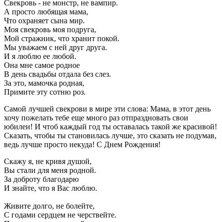
Свекровь - не монстр, не вампир.
А просто любящая мама,
Что охраняет сына мир.
Моя свекровь моя подруга,
Мой стражник, что хранит покой.
Мы уважаем с ней друг друга.
И я люблю ее любой.
Она мне самое родное
В день свадьбы отдала без слез.
За это, мамочка родная,
Примите эту сотню роз.
Самой лучшей свекрови в мире эти слова: Мама, в этот день
хочу пожелать тебе еще много раз отпраздновать свои
юбилеи! И чтоб каждый год ты оставалась такой же красивой!
Сказать, чтобы ты становилась лучше, это сказать не подумав,
ведь лучше просто некуда! С Днем Рождения!
Скажу я, не кривя душой,
Вы стали для меня родной.
За доброту благодарю
И знайте, что я Вас люблю.
Живите долго, не болейте,
С годами сердцем не черствейте.