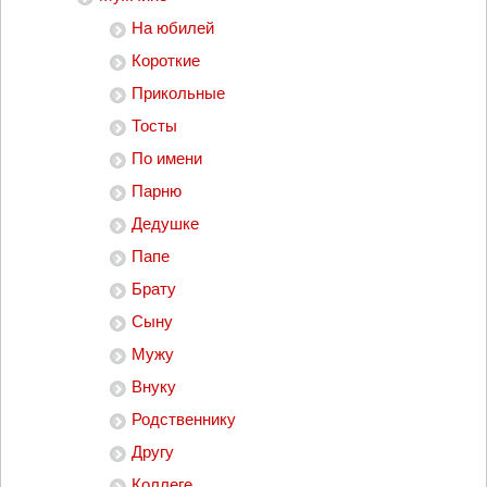
На юбилей
Короткие
Прикольные
Тосты
По имени
Парню
Дедушке
Папе
Брату
Сыну
Мужу
Внуку
Родственнику
Другу
Коллеге