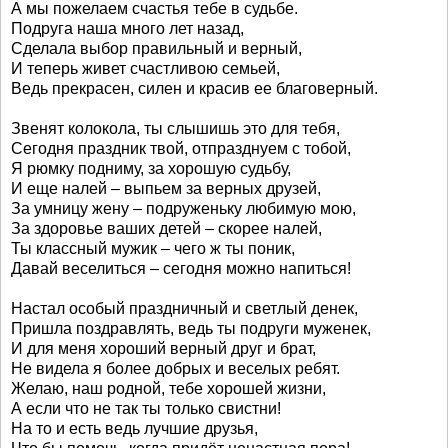
А мы пожелаем счастья тебе в судьбе.
Подруга наша много лет назад,
Сделала выбор правильный и верный,
И теперь живет счастливою семьей,
Ведь прекрасен, силен и красив ее благоверный.
Звенят колокола, ты слышишь это для тебя,
Сегодня праздник твой, отпразднуем с тобой,
Я рюмку подниму, за хорошую судьбу,
И еще налей – выпьем за верных друзей,
За умницу жену – подруженьку любимую мою,
За здоровье ваших детей – скорее налей,
Ты классный мужик – чего ж ты поник,
Давай веселиться – сегодня можно напиться!
Настал особый праздничный и светлый денек,
Пришла поздравлять, ведь ты подруги муженек,
И для меня хороший верный друг и брат,
Не видела я более добрых и веселых ребят.
Желаю, наш родной, тебе хорошей жизни,
А если что не так ты только свистни!
На то и есть ведь лучшие друзья,