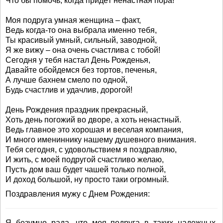
Что бы помочь, когда придёт ненастная пора!
Моя подруга умная женщина – факт,
Ведь когда-то она выбрала именно тебя,
Ты красивый умный, сильный, заводной,
Я же вижу – она очень счастлива с тобой!
Сегодня у тебя настал День Рожденья,
Давайте обойдемся без тортов, печенья,
А лучше бахнем смело по одной,
Будь счастлив и удачлив, дорогой!
День Рождения праздник прекрасный,
Хоть день погожий во дворе, а хоть ненастный.
Ведь главное это хорошая и веселая компания,
И много имениннику нашему душевного внимания.
Тебя сегодня, с удовольствием я поздравляю,
И жить, с моей подругой счастливо желаю,
Пусть дом ваш будет чашей только полной,
И доход большой, ну просто таки огромный.
Поздравления мужу с Днем Рождения:
Я безумно рада, что моя подруга в таких надежных,