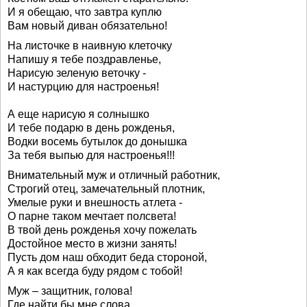
И я обещаю, что завтра куплю
Вам новый диван обязательно!
На листочке в наивную клеточку
Напишу я тебе поздравленье,
Нарисую зеленую веточку -
И настурцию для настроенья!
А еще нарисую я солнышко
И тебе подарю в день рожденья,
Водки восемь бутылок до донышка
За тебя выпью для настроенья!!!
Внимательный муж и отличный работник,
Строгий отец, замечательный плотник,
Умелые руки и внешность атлета -
О парне таком мечтает полсвета!
В твой день рожденья хочу пожелать
Достойное место в жизни занять!
Пусть дом наш обходит беда стороной,
А я как всегда буду рядом с тобой!
Муж – защитник, голова!
Где найти бы мне слова,