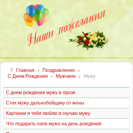
Главная
Поздравления
С Днем Рождения
Мужчине
Мужу
С днем рождения мужу в прозе
Стих мужу дальнобойщику от жены
Картинки я тебя люблю и скучаю мужу
Что подарить папе мужа на день рождения