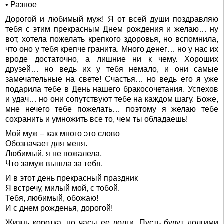
• Разное
Дорогой и любимый муж! Я от всей души поздравляю
тебя с этим прекрасным Днем рождения и желаю… ну
вот, хотела пожелать крепкого здоровья, но вспомнила,
что оно у тебя крепче гранита. Много денег… но у нас их
вроде достаточно, а лишние ни к чему. Хороших
друзей… но ведь их у тебя немало, и они самые
замечательные на свете! Счастья… но ведь его я уже
подарила тебе в День нашего бракосочетания. Успехов
и удач… но они сопутствуют тебе на каждом шагу. Боже,
мне нечего тебе пожелать… поэтому я желаю тебе
сохранить и умножить все то, чем ты обладаешь!
Мой муж – как много это слово
Обозначает для меня.
Любимый, я не пожалела,
Что замуж вышла за тебя.
И в этот день прекрасный праздник
Я встречу, милый мой, с тобой.
Тебя, любимый, обожаю!
И с днем рожденья, дорогой!
Жизнь коротка, но часы ее долги. Пусть будут долгими