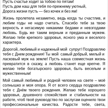
Пусть счастье ходит за тобою по пятам!
Пусть дом наш для тебя по-прежнему уютный,
Дорога жизни пусть — без кочек и без ям!
Жизнь пролетела незаметно, ведь когда ты счастлив, и
любим годы не надо считать. Спасибо тебе за твою
верность и негасимую никакими бедами и невзгодами
любовь. Будь же таким верным и преданным мужем.
Желаю тебе крепкого здоровья, ясного ума и веселого
характера.
Дорогой, любимый и надежный мой супруг! Поздравляю
тебя с Днем рождения! Ты мой самый добрый, милый и
ласковый муж на земле! Пусть наша совместная жизнь
превратится в сказку, а любовь станет еще крепче. Я
желаю тебе богатырского здоровья, быть веселым и
мужественным!
Мой самый любимый и родной человек на свете – моё
солнышко и моя опора. Я от всего сердца поздравляю
тебя с Днём твоего рождения. Желаю тебе хорошего
здоровья, душевного спокойствия и стабильности на
работе, чтоб твоё руководство по заслугам оценило твои
профессиональные качества. Радости тебе, света,