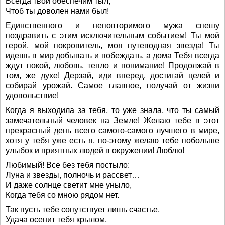
Всегда твой обеспечим тыл,
Чтоб ты доволен нами был!
Единственного и неповторимого мужа спешу
поздравить с этим исключительным событием! Ты мой
герой, мой покровитель, моя путеводная звезда! Ты
идешь в мир добывать и побеждать, а дома Тебя всегда
ждут покой, любовь, тепло и понимание! Продолжай в
том, же духе! Дерзай, иди вперед, достигай целей и
собирай урожай. Самое главное, получай от жизни
удовольствие!
Когда я выходила за тебя, то уже знала, что ты самый
замечательный человек на Земле! Желаю тебе в этот
прекрасный день всего самого-самого лучшего в мире,
хотя у тебя уже есть я, по-этому желаю тебе побольше
улыбок и приятных людей в окружении! Люблю!
Любимый! Все без тебя постыло:
Луна и звезды, полночь и рассвет…
И даже солнце светит мне уныло,
Когда тебя со мною рядом нет.
Так пусть тебе сопутствует лишь счастье,
Удача осенит тебя крылом,