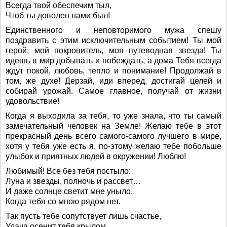
Всегда твой обеспечим тыл,
Чтоб ты доволен нами был!
Единственного и неповторимого мужа спешу
поздравить с этим исключительным событием! Ты мой
герой, мой покровитель, моя путеводная звезда! Ты
идешь в мир добывать и побеждать, а дома Тебя всегда
ждут покой, любовь, тепло и понимание! Продолжай в
том, же духе! Дерзай, иди вперед, достигай целей и
собирай урожай. Самое главное, получай от жизни
удовольствие!
Когда я выходила за тебя, то уже знала, что ты самый
замечательный человек на Земле! Желаю тебе в этот
прекрасный день всего самого-самого лучшего в мире,
хотя у тебя уже есть я, по-этому желаю тебе побольше
улыбок и приятных людей в окружении! Люблю!
Любимый! Все без тебя постыло:
Луна и звезды, полночь и рассвет…
И даже солнце светит мне уныло,
Когда тебя со мною рядом нет.
Так пусть тебе сопутствует лишь счастье,
Удача осенит тебя крылом,