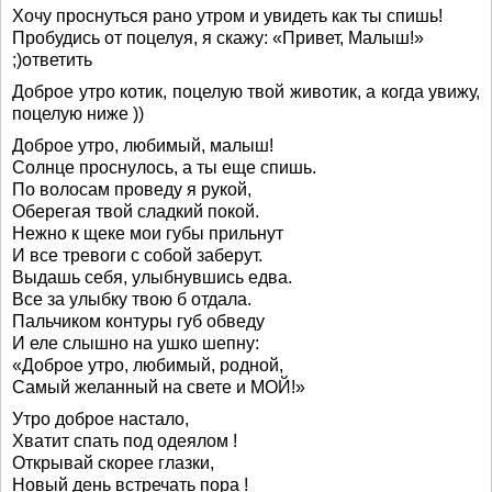
Хочу проснуться рано утром и увидеть как ты спишь!
Пробудись от поцелуя, я скажу: «Привет, Малыш!»
;)ответить
Доброе утро котик, поцелую твой животик, а когда увижу,
поцелую ниже ))
Доброе утро, любимый, малыш!
Солнце проснулось, а ты еще спишь.
По волосам проведу я рукой,
Оберегая твой сладкий покой.
Нежно к щеке мои губы прильнут
И все тревоги с собой заберут.
Выдашь себя, улыбнувшись едва.
Все за улыбку твою б отдала.
Пальчиком контуры губ обведу
И еле слышно на ушко шепну:
«Доброе утро, любимый, родной,
Самый желанный на свете и МОЙ!»
Утро доброе настало,
Хватит спать под одеялом !
Открывай скорее глазки,
Новый день встречать пора !