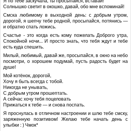
Я по тебе заскучала, ты просыпайся, вставай!
Солнышко светит в окошко, давай, обо мне вспоминай!
Смска любимому в выходной день: с добрым утром,
дорогой, я шепчу тебе родной, просыпайся, потянись —
и обратно спать ложись.
Счастье - это когда есть кому пожелать Доброго утра,
Спокойной ночи... И просто знать, что тебя ждут и тебе
есть куда спешить.
Милый, любимый, давай же, просыпайся, в окно на небо
посмотри, о хорошем подумай, пусть радость будет на
душе!
Мой котёнок, дорогой,
Хочу я быть всегда с тобой.
Никогда не унывать,
С добрым утром прошептать.
А сейчас хочу тебя поцеловать
Прижаться к тебе — и снова поспать.
Я проснулась в отличном настроении и шлю тебе смску,
заряженную позитивом! Желаю тебе начать день с
улыбки : ) Чмок*