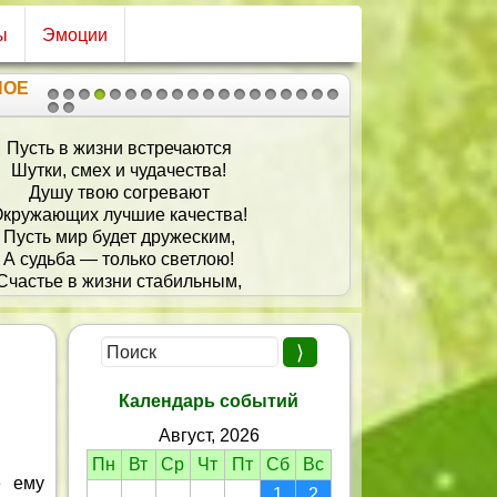
ы
Эмоции
НОЕ
1
2
3
4
5
6
7
8
9
10
11
12
13
14
15
16
17
18
19
20
21
Пусть в жизни встречаются
Шутки, смех и чудачества!
Душу твою согревают
кружающих лучшие качества!
Пусть мир будет дружеским,
А судьба — только светлою!
Счастье в жизни стабильным,
А любовь — лишь ответною!
Календарь событий
Август, 2026
Пн
Вт
Ср
Чт
Пт
Сб
Вс
е ему
1
2