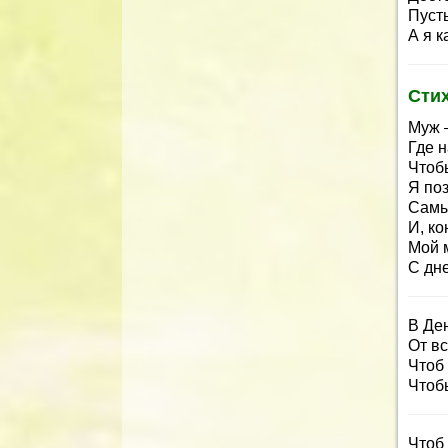
Пуст
А я к
Сти
Муж –
Где н
Чтоб
Я по
Самы
И, ко
Мой 
С дн
В Де
От в
Чтоб 
Чтобы
Чтоб 