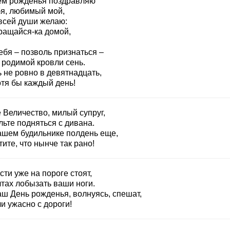
ем рожденья поздравляю
бя, любимый мой,
 всей души желаю:
ращайся-ка домой,
ебя – позволь признаться –
 родимой кровли сень.
 не ровно в девятнадцать,
отя бы каждый день!
 Величество, милый супруг,
ьте подняться с дивана.
ашем будильнике полдень еще,
ите, что нынче так рано!
сти уже на пороге стоят,
чтах лобызать ваши ноги.
аш День рожденья, волнуясь, спешат,
и ужасно с дороги!