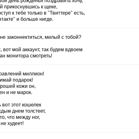
вой день рожденья поздравить хочу,
й прикоснувшись к щеке,
ступ к тебе только в "Твиттере" есть,
такте" и больше нигде.
не законнектиться, милый с тобой?
, вот мой аккаунт, так будем вдвоем
ран монитора смотреть!
равлений миллион!
имай подарок!
орошей кожи он,
н и не марок.
 вот этот кошелек
ждым днем толстеет,
 то, что между ног,
не худеет!