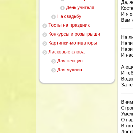
Да, я
День учителя
Кост
И я 
На свадьбу
Вам 
Тосты на праздник
Конкурсы и розыгрыши
На ли
Картинки-мотиваторы
Напи
Нари
Ласковые слова
И на
Для женщин
А ещ
Для мужчин
И те
Водк
За те
Вним
Стро
Умел
О па
В тв
Дост