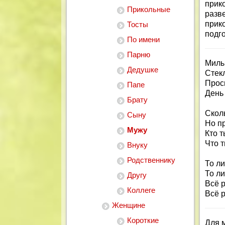
прик
Прикольные
разв
при
Тосты
подг
По имени
Парню
Милый
Дедушке
Стекл
Прос
Папе
День
Брату
Сколь
Сыну
Но п
Мужу
Кто т
Что 
Внуку
Родственнику
То ли
То л
Другу
Всё р
Коллеге
Всё 
Женщине
Короткие
Для м