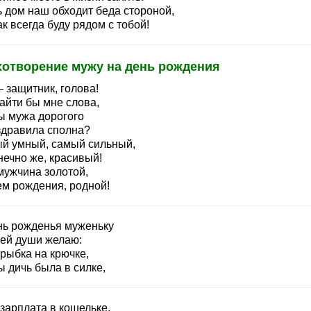
ь дом наш обходит беда стороной,
ак всегда буду рядом с тобой!
хотворение мужу на день рождения
 защитник, голова!
айти бы мне слова,
ы мужа дорогого
здравила сполна?
й умный, самый сильный,
нечно же, красивый!
мужчина золотой,
ем рождения, родной!
нь рожденья муженьку
сей души желаю:
рыбка на крючке,
 дичь была в силке,
зарплата в кошельке,