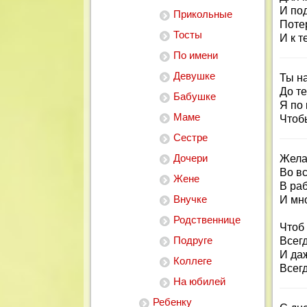
И по
Прикольные
Поте
Тосты
И к т
По имени
Девушке
Ты н
До те
Бабушке
Я по 
Маме
Чтобы
Сестре
Дочери
Жела
Во в
Жене
В ра
Внучке
И мно
Родственнице
Чтоб
Подруге
Всег
И да
Коллеге
Всег
На юбилей
Ребенку