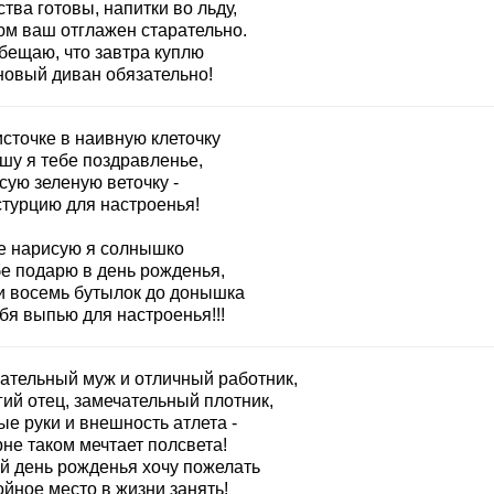
ства готовы, напитки во льду,
юм ваш отглажен старательно.
обещаю, что завтра куплю
новый диван обязательно!
сточке в наивную клеточку
шу я тебе поздравленье,
сую зеленую веточку -
стурцию для настроенья!
е нарисую я солнышко
бе подарю в день рожденья,
и восемь бутылок до донышка
бя выпью для настроенья!!!
ательный муж и отличный работник,
гий отец, замечательный плотник,
ые руки и внешность атлета -
рне таком мечтает полсвета!
ой день рожденья хочу пожелать
ойное место в жизни занять!