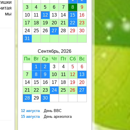
тишки
3
4
5
6
7
8
9
читая
е мы
10
11
12
13
14
15
16
17
18
19
20
21
22
23
24
25
26
27
28
29
30
31
Сентябрь, 2026
Пн
Вт
Ср
Чт
Пт
Сб
Вс
1
2
3
4
5
6
7
8
9
10
11
12
13
14
15
16
17
18
19
20
21
22
23
24
25
26
27
28
29
30
12 августа
День ВВС
15 августа
День археолога