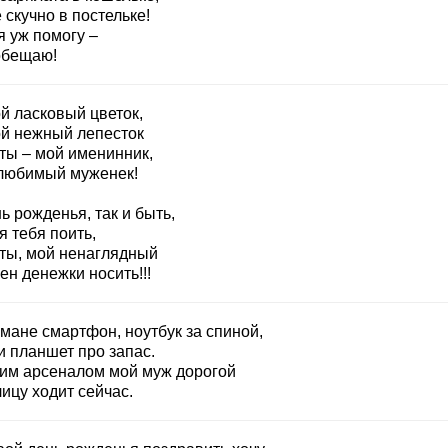
 скучно в постельке!
я уж помогу –
обещаю!
й ласковый цветок,
ой нежный лепесток
 ты – мой именинник,
любимый муженек!
ь рожденья, так и быть,
я тебя поить,
 ты, мой ненаглядный
ен денежки носить!!!
мане смартфон, ноутбук за спиной,
и планшет про запас.
ким арсеналом мой муж дорогой
ицу ходит сейчас.