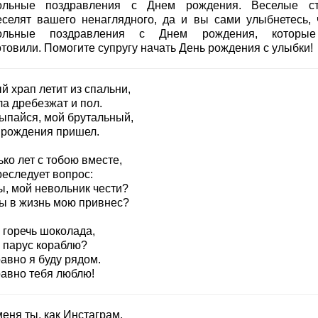
ольные поздравления с Днем рождения. Веселые с
еселят вашего ненаглядного, да и вы сами улыбнетесь, 
кольные поздравления с Днем рождения, которы
отовили. Помогите супругу начать День рождения с улыбки!
 храп летит из спальни,
а дребезжат и пол.
ыпайся, мой брутальный,
 рождения пришел.
ко лет с тобою вместе,
реследует вопрос:
ы, мой невольник чести?
ты в жизнь мою привнес?
 горечь шоколада,
и парус кораблю?
авно я буду рядом.
равно тебя люблю!
еня ты, как Инстаграм,