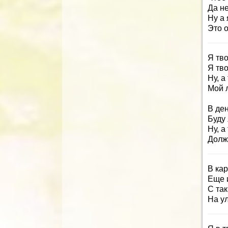
Да не
Ну а 
Это 
Я тво
Я тв
Ну, а
Мой 
В ден
Буду 
Ну, а
Долж
В кар
Еще 
С та
На ул