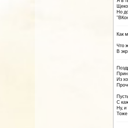
Я в т
Щеко
Но до
"ВКон
Как м
Что ж
В эк
Позд
Прин
Из х
Проче
Пусть
С ка
Ну, и
Тоже 