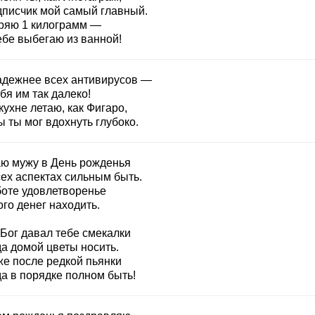
дписчик мой самый главный.
ряю 1 килограмм —
ебе выбегаю из ванной!
адежнее всех антивирусов —
бя им так далеко!
кухне летаю, как Фигаро,
 ты мог вдохнуть глубоко.
ю мужу в День рожденья
сех аспектах сильным быть.
боте удовлетворенье
го денег находить.
 Бог давал тебе смекалки
да домой цветы носить.
же после редкой пьянки
да в порядке полном быть!