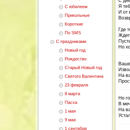
С дн
Я те
С юбилеем
И от
Прикольные
Возв
Короткие
Где т
По SMS
Ждет
Пусть
С праздниками
Но х
Новый год
Рождество
Ваше
Старый Новый год
Извол
На в
Святого Валентина
Прост
23 февраля
8 марта
Но го
Пасха
В ме
На в
1 мая
Устал
9 мая
1 сентября