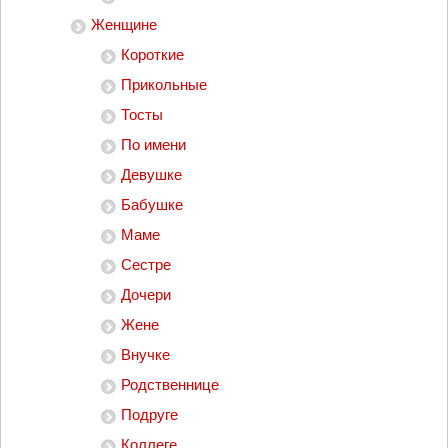
Женщине
Короткие
Прикольные
Тосты
По имени
Девушке
Бабушке
Маме
Сестре
Дочери
Жене
Внучке
Родственнице
Подруге
Коллеге