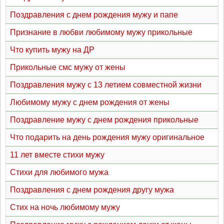
Поздравления с днем рождения мужу и папе
Признание в любви любимому мужу прикольные
Что купить мужу на ДР
Прикольные смс мужу от жены
Поздравления мужу с 13 летием совместной жизни
Любимому мужу с днем рождения от жены
Поздравление мужу с днем рождения прикольные
Что подарить на день рождения мужу оригинальное
11 лет вместе стихи мужу
Стихи для любимого мужа
Поздравления с днем рождения другу мужа
Стих на ночь любимому мужу