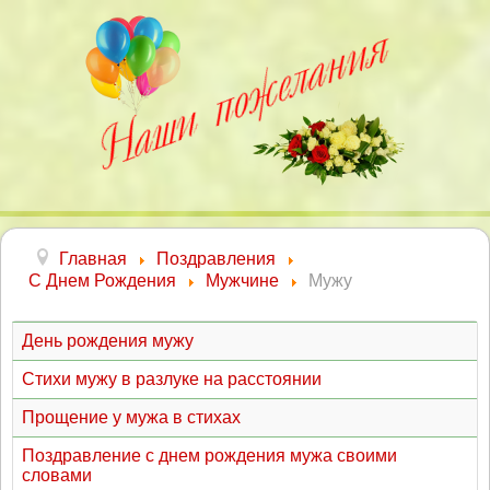
Главная
Поздравления
С Днем Рождения
Мужчине
Мужу
День рождения мужу
Стихи мужу в разлуке на расстоянии
Прощение у мужа в стихах
Поздравление с днем рождения мужа своими
словами