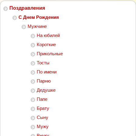
Поздравления
С Днем Рождения
Мужчине
На юбилей
Короткие
Прикольные
Тосты
По имени
Парню
Дедушке
Папе
Брату
Сыну
Мужу
Внуку