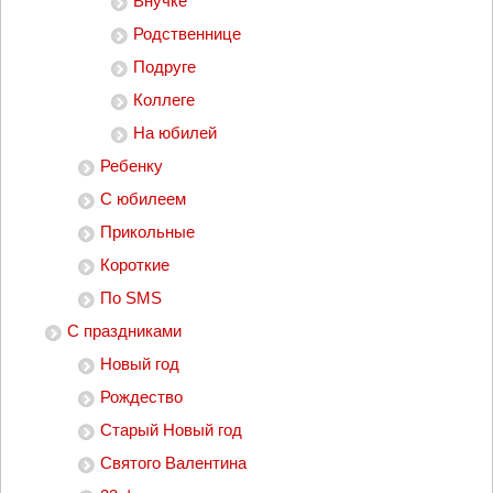
Внучке
Родственнице
Подруге
Коллеге
На юбилей
Ребенку
С юбилеем
Прикольные
Короткие
По SMS
С праздниками
Новый год
Рождество
Старый Новый год
Святого Валентина