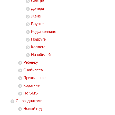
Сестре
Дочери
Жене
Внучке
Родственнице
Подруге
Коллеге
На юбилей
Ребенку
С юбилеем
Прикольные
Короткие
По SMS
С праздниками
Новый год