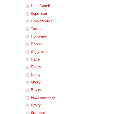
На юбилей
Короткие
Прикольные
Тосты
По имени
Парню
Дедушке
Папе
Брату
Сыну
Мужу
Внуку
Родственнику
Другу
Коллеге