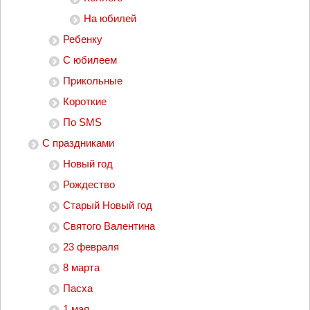
На юбилей
Ребенку
С юбилеем
Прикольные
Короткие
По SMS
С праздниками
Новый год
Рождество
Старый Новый год
Святого Валентина
23 февраля
8 марта
Пасха
1 мая