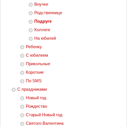
Внучке
Родственнице
Подруге
Коллеге
На юбилей
Ребенку
С юбилеем
Прикольные
Короткие
По SMS
С праздниками
Новый год
Рождество
Старый Новый год
Святого Валентина