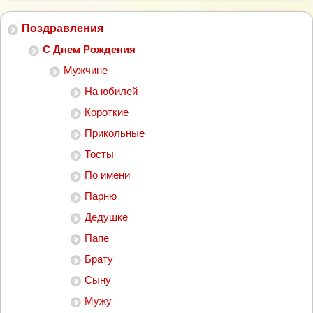
Поздравления
С Днем Рождения
Мужчине
На юбилей
Короткие
Прикольные
Тосты
По имени
Парню
Дедушке
Папе
Брату
Сыну
Мужу