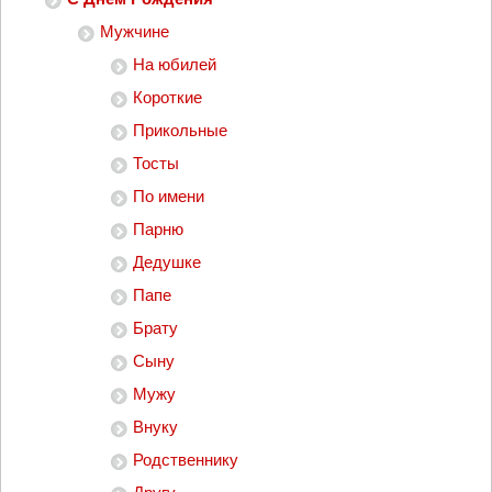
Мужчине
На юбилей
Короткие
Прикольные
Тосты
По имени
Парню
Дедушке
Папе
Брату
Сыну
Мужу
Внуку
Родственнику