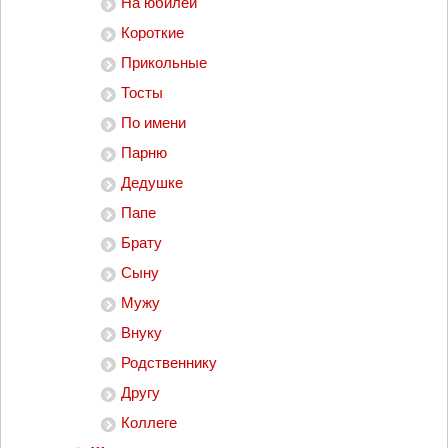
На юбилей
Короткие
Прикольные
Тосты
По имени
Парню
Дедушке
Папе
Брату
Сыну
Мужу
Внуку
Родственнику
Другу
Коллеге