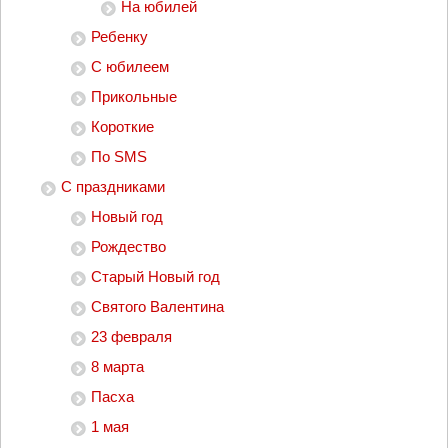
На юбилей
Ребенку
С юбилеем
Прикольные
Короткие
По SMS
С праздниками
Новый год
Рождество
Старый Новый год
Святого Валентина
23 февраля
8 марта
Пасха
1 мая