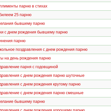
плименты парню в стихах
билеем 25 парню
елания бывшему парню
хи с днем рождения бывшему парню
инения парню
кольное поздравления с днем рождения парню
ты на день рождения парню
дравление парня с годовщиной
дравления с днем рождения парню шуточные
дравления с днем рождения крутому парню
дравление с днем рождения парню смешные
елание бывшему парню
дравления с днем рождения хорошему парню