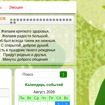
ы
Эмоции
НОЕ
1
2
3
4
5
6
7
8
9
10
11
12
13
14
15
16
17
18
19
20
21
Желаем крепкого здоровья,
Желаем радости большой,
об был всегда таким же нежным,
С открытой, доброю душой.
сть в праздник твоего рожденья
Придут родные и друзья,
Минуты доброго общения
Ничем ведь заменить нельзя.
Календарь событий
Август, 2026
Пн
Вт
Ср
Чт
Пт
Сб
Вс
1
2