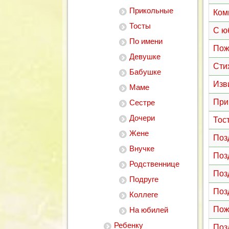
Прикольные
Ком
Тосты
С ю
По имени
Пож
Девушке
Сти
Бабушке
Изв
Маме
При
Сестре
Дочери
Тос
Жене
Поз
Внучке
Поз
Родственнице
Поз
Подруге
Поз
Коллеге
Пож
На юбилей
Ребенку
Поз