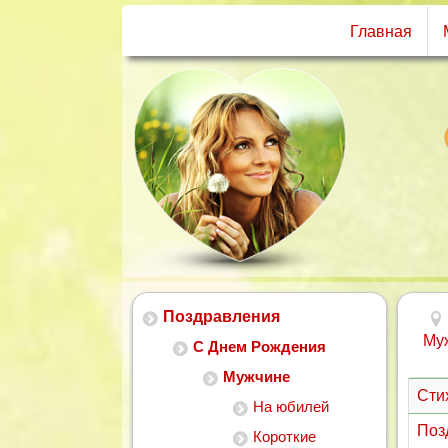
Главная
Поздравления
Му
С Днем Рождения
Мужчине
Сти
На юбилей
Поз
Короткие