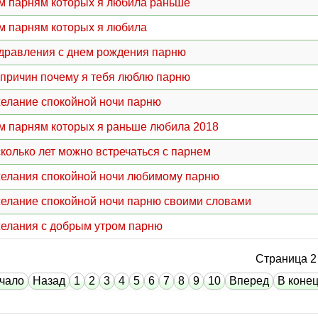
м парням которых я любила раньше
м парням которых я любила
дравления с днем рождения парню
 причин почему я тебя люблю парню
елание спокойной ночи парню
м парням которых я раньше любила 2018
сколько лет можно встречаться с парнем
елания спокойной ночи любимому парню
елание спокойной ночи парню своими словами
елания с добрым утром парню
Страница 2 
чало
Назад
1
2
3
4
5
6
7
8
9
10
Вперед
В коне