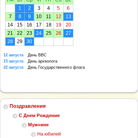
1
2
3
4
5
6
7
8
9
10
11
12
13
14
15
16
17
18
19
20
21
22
23
24
25
26
27
28
29
30
12 августа
День ВВС
15 августа
День археолога
22 августа
День Государственного флага
Поздравления
С Днем Рождения
Мужчине
На юбилей