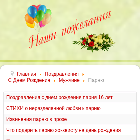
Главная
Поздравления
С Днем Рождения
Мужчине
Парню
Поздравления с днем рождения парня 16 лет
СТИХИ о неразделенной любви к парню
Извинения парню в прозе
Что подарить парню хоккеисту на день рождения