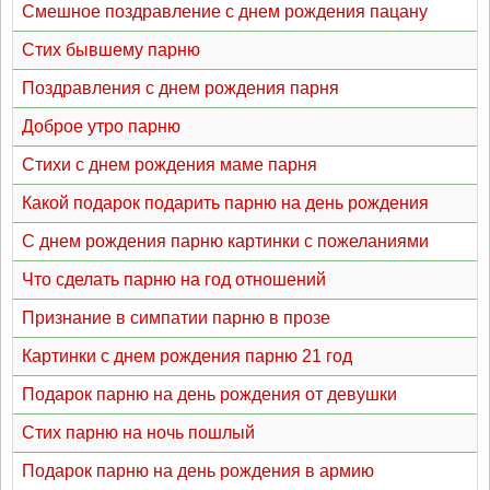
Смешное поздравление с днем рождения пацану
Стих бывшему парню
Поздравления с днем рождения парня
Доброе утро парню
Стихи с днем рождения маме парня
Какой подарок подарить парню на день рождения
С днем рождения парню картинки с пожеланиями
Что сделать парню на год отношений
Признание в симпатии парню в прозе
Картинки с днем рождения парню 21 год
Подарок парню на день рождения от девушки
Стих парню на ночь пошлый
Подарок парню на день рождения в армию