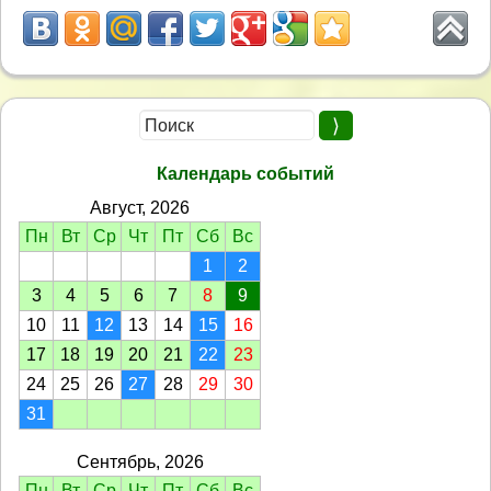
Календарь событий
Август, 2026
Пн
Вт
Ср
Чт
Пт
Сб
Вс
1
2
3
4
5
6
7
8
9
10
11
12
13
14
15
16
17
18
19
20
21
22
23
24
25
26
27
28
29
30
31
Сентябрь, 2026
Пн
Вт
Ср
Чт
Пт
Сб
Вс