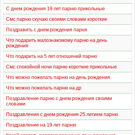
С днем рождения 19 лет парню прикольные
Смс парню скучаю своими словами короткие
Поздравить с днем рождения парня
Что подарить малознакомому парню на день
рождения
Что подарить на 5 лет отношений парню
Смс спокойной ночи парню короткие прикольные
Что можно пожелать парню на день рождения
Что можно пожелать парню на др
Поздравление парню с днем рождения своими
словами
Поздравления с днем рождения 25 летием парню
Поздравление на 19 лет парню