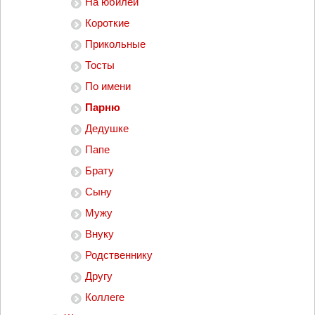
На юбилей
Короткие
Прикольные
Тосты
По имени
Парню
Дедушке
Папе
Брату
Сыну
Мужу
Внуку
Родственнику
Другу
Коллеге