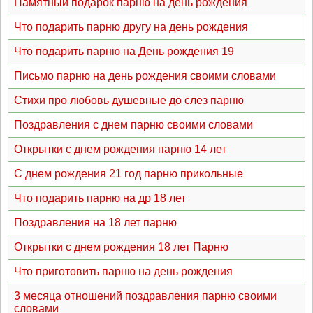
Памятный подарок парню на день рождения
Что подарить парню другу на день рождения
Что подарить парню на День рождения 19
Письмо парню на день рождения своими словами
Стихи про любовь душевные до слез парню
Поздравления с днем парню своими словами
Открытки с днем рождения парню 14 лет
С днем рождения 21 год парню прикольные
Что подарить парню на др 18 лет
Поздравления на 18 лет парню
Открытки с днем рождения 18 лет Парню
Что приготовить парню на день рождения
3 месяца отношений поздравления парню своими
словами