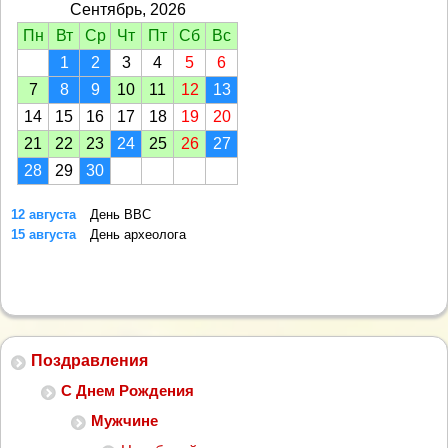
Сентябрь, 2026
Пн
Вт
Ср
Чт
Пт
Сб
Вс
1
2
3
4
5
6
7
8
9
10
11
12
13
14
15
16
17
18
19
20
21
22
23
24
25
26
27
28
29
30
12 августа
День ВВС
15 августа
День археолога
Поздравления
С Днем Рождения
Мужчине