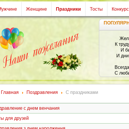
Мужчине
Женщине
Праздники
Тосты
Конкур
ПОПУЛЯР
Желаю с улыбкой встав
К труду приступать вдох
И быть у начальника в
И дни завершать все на
Всегда быть красивой, в
С любыми делами справл
Добиться всех целей, пос
Успешной быть, мудрой, ш
Главная
Поздравления
С праздниками
А дома купаться в любв
Всегда пребывать в наст
Пусть будет здоровья ск
дравление с днем венчания
Спасибо тебе, что ты
ты для друзей
дравления з днем народження