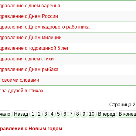
дравление с днем варенья
дравление с Днем России
дравления с Днем кадрового работника
дравление с Днем милиции
дравление с годовщиной 5 лет
дравления с днем стихи
дравления с Днем рыбака
т своими словами
 за друзей в стихах
Страница 2 
чало
Назад
1
2
3
4
5
6
7
8
9
10
Вперед
В коне
равления с Новым годом