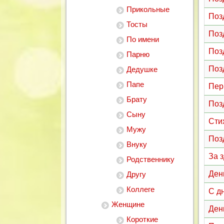
Прикольные
Поз
Тосты
Поз
По имени
Поз
Парню
Поз
Дедушке
Папе
Пер
Брату
Поз
Сыну
Сти
Мужу
Поз
Внуку
За 
Родственнику
Ден
Другу
Коллеге
С д
Женщине
Ден
Короткие