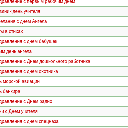
дравление с первым рабочим днем
здник день учителя
елания с днем Ангела
ты в стихах
дравления с днем бабушек
им день ангела
дравление с Днем дошкольного работника
дравления с днем охотника
ь морской авиации
ь банкира
дравление с Днем радио
хи с Днем учителя
дравления с днем спецназа