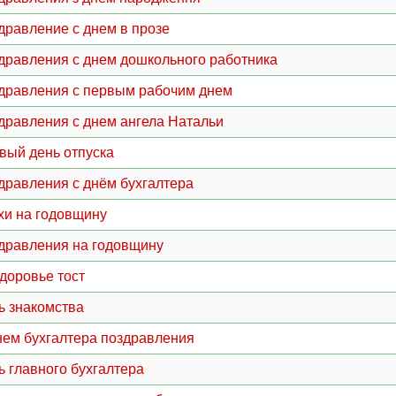
дравление с днем в прозе
дравления с днем дошкольного работника
дравления с первым рабочим днем
дравления с днем ангела Натальи
вый день отпуска
дравления с днём бухгалтера
хи на годовщину
дравления на годовщину
здоровье тост
ь знакомства
нем бухгалтера поздравления
ь главного бухгалтера