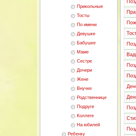
Поз
Прикольные
Пра
Тосты
Пож
По имени
Тос
Девушке
Бабушке
Поз
Маме
Вад
Сестре
Поз
Дочери
Поз
Жене
Ден
Внучке
Ден
Родственнице
Подруге
Поз
Коллеге
Сти
На юбилей
Поз
Ребенку