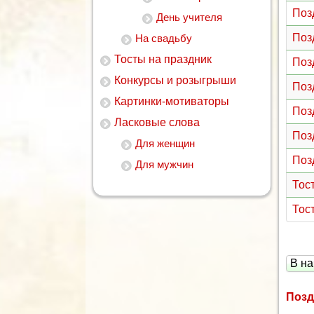
Поз
День учителя
Поз
На свадьбу
Тосты на праздник
Поз
Конкурсы и розыгрыши
Поз
Картинки-мотиваторы
Поз
Ласковые слова
Поз
Для женщин
Поз
Для мужчин
Тос
Тост
В на
Позд