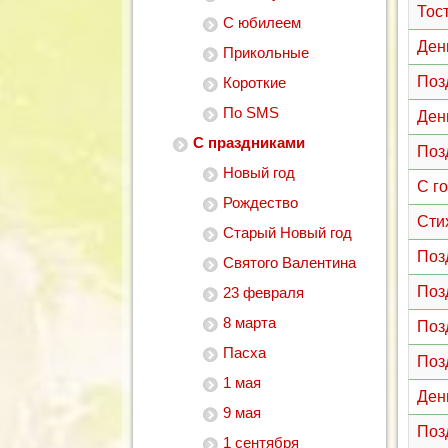
Тос
С юбилеем
Ден
Прикольные
Поз
Короткие
По SMS
Ден
С праздниками
Поз
Новый год
С г
Рождество
Сти
Старый Новый год
Поз
Святого Валентина
Поз
23 февраля
8 марта
Поз
Пасха
Поз
1 мая
Ден
9 мая
Поз
1 сентября