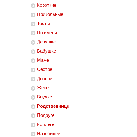
Короткие
Прикольные
Тосты
По имени
Девушке
Бабушке
Маме
Сестре
Дочери
Жене
Внучке
Родственнице
Подруге
Коллеге
На юбилей