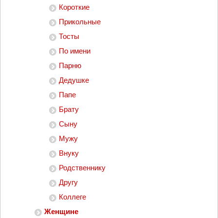
Короткие
Прикольные
Тосты
По имени
Парню
Дедушке
Папе
Брату
Сыну
Мужу
Внуку
Родственнику
Другу
Коллеге
Женщине