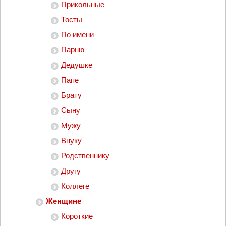
Прикольные
Тосты
По имени
Парню
Дедушке
Папе
Брату
Сыну
Мужу
Внуку
Родственнику
Другу
Коллеге
Женщине
Короткие