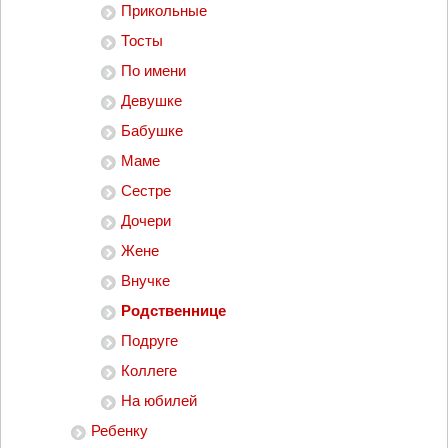
Прикольные
Тосты
По имени
Девушке
Бабушке
Маме
Сестре
Дочери
Жене
Внучке
Родственнице
Подруге
Коллеге
На юбилей
Ребенку