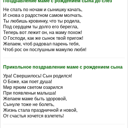
Поздравление маме с рождением сына до слез
Не спать по ночам и сынишку качать,
И снова о радостном самом молчать.
Ты любишь кровинку, что ты родила,
Под сердцем ты долго его берегла,
Теперь вот лежит он, на маму похож!
О Господи, как же сынок твой пригож!
Желаем, чтоб радовал парень тебя,
Чтоб рос он послушным мамулю любя!
Прикольное поздравление маме с рождением сына
Ура! Свершилось! Сын родился!
О Боже, как поет душа!
Мир ярким светом озарился
При появленьи малыша!
Желаем маме быть здоровой,
Сынуле тоже не болеть,
Жизнь стала праздничной и новой,
От счастья хочется взлететь!