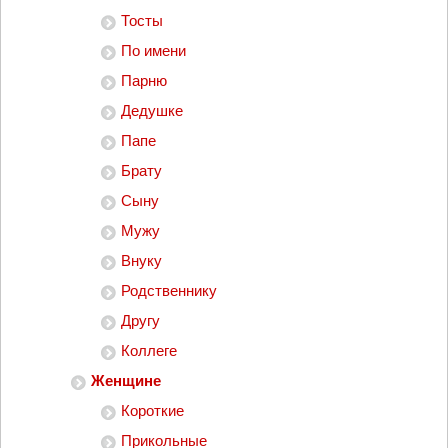
Тосты
По имени
Парню
Дедушке
Папе
Брату
Сыну
Мужу
Внуку
Родственнику
Другу
Коллеге
Женщине
Короткие
Прикольные