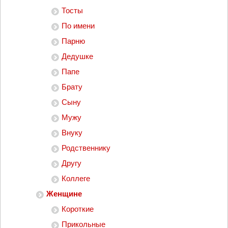
Тосты
По имени
Парню
Дедушке
Папе
Брату
Сыну
Мужу
Внуку
Родственнику
Другу
Коллеге
Женщине
Короткие
Прикольные