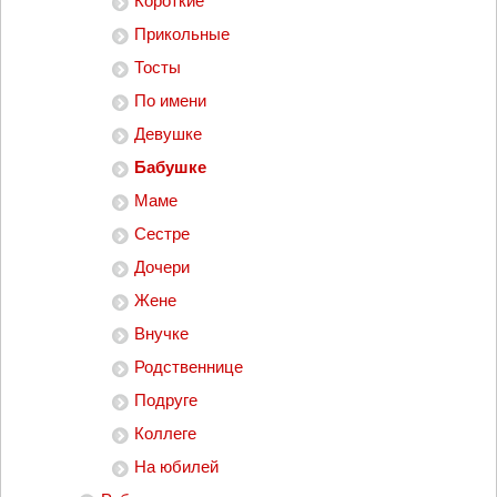
Короткие
Прикольные
Тосты
По имени
Девушке
Бабушке
Маме
Сестре
Дочери
Жене
Внучке
Родственнице
Подруге
Коллеге
На юбилей