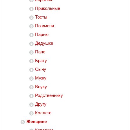
Прикольные
Тосты
По имени
Парню
Дедушке
Папе
Брату
Сыну
Мужу
Внуку
Родственнику
Другу
Коллеге
Женщине