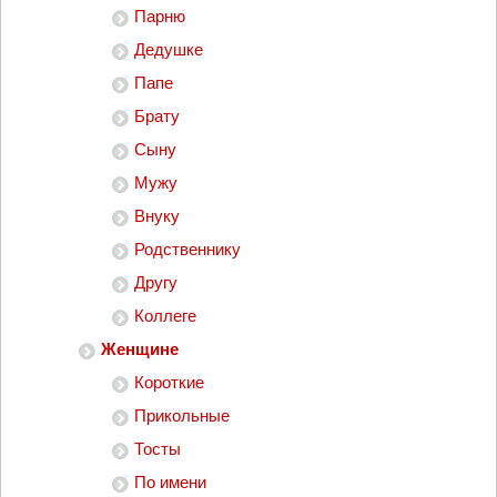
Парню
Дедушке
Папе
Брату
Сыну
Мужу
Внуку
Родственнику
Другу
Коллеге
Женщине
Короткие
Прикольные
Тосты
По имени