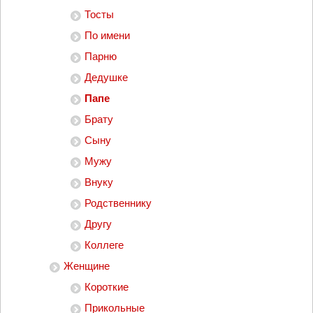
Тосты
По имени
Парню
Дедушке
Папе
Брату
Сыну
Мужу
Внуку
Родственнику
Другу
Коллеге
Женщине
Короткие
Прикольные