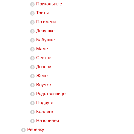
Прикольные
Тосты
По имени
Девушке
Бабушке
Маме
Сестре
Дочери
Жене
Внучке
Родственнице
Подруге
Коллеге
На юбилей
Ребенку