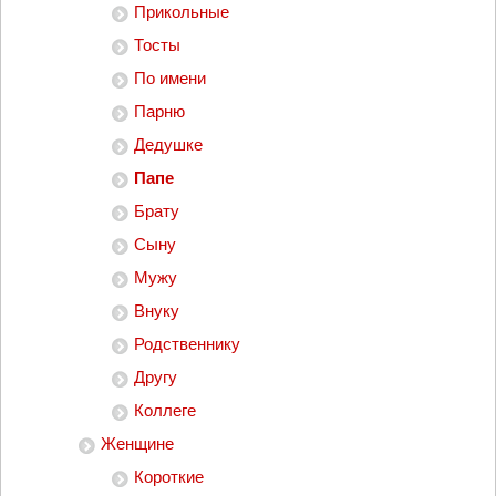
Прикольные
Тосты
По имени
Парню
Дедушке
Папе
Брату
Сыну
Мужу
Внуку
Родственнику
Другу
Коллеге
Женщине
Короткие