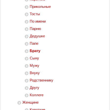
Прикольные
Тосты
По имени
Парню
Дедушке
Папе
Брату
Сыну
Мужу
Внуку
Родственнику
Другу
Коллеге
Женщине
Короткие