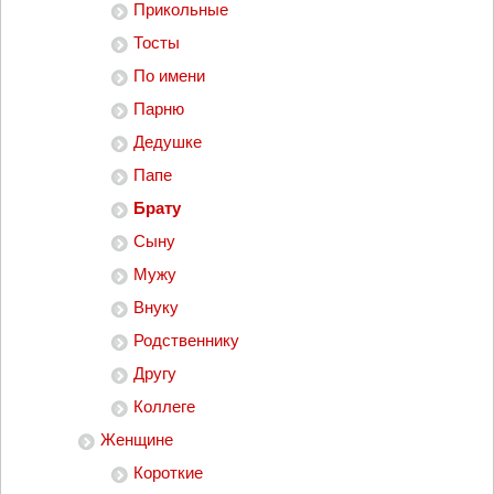
Прикольные
Тосты
По имени
Парню
Дедушке
Папе
Брату
Сыну
Мужу
Внуку
Родственнику
Другу
Коллеге
Женщине
Короткие