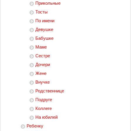
Прикольные
Тосты
По имени
Девушке
Бабушке
Маме
Сестре
Дочери
Жене
Внучке
Родственнице
Подруге
Коллеге
На юбилей
Ребенку