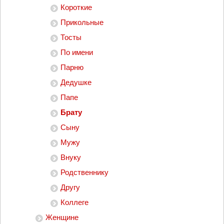
Короткие
Прикольные
Тосты
По имени
Парню
Дедушке
Папе
Брату
Сыну
Мужу
Внуку
Родственнику
Другу
Коллеге
Женщине