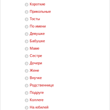
Короткие
Прикольные
Тосты
По имени
Девушке
Бабушке
Маме
Сестре
Дочери
Жене
Внучке
Родственнице
Подруге
Коллеге
На юбилей