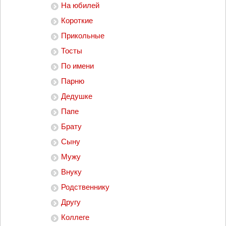
На юбилей
Короткие
Прикольные
Тосты
По имени
Парню
Дедушке
Папе
Брату
Сыну
Мужу
Внуку
Родственнику
Другу
Коллеге