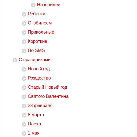
На юбилей
Ребенку
С юбилеем
Прикольные
Короткие
По SMS
С праздниками
Новый год
Рождество
Старый Новый год
Святого Валентина
23 февраля
8 марта
Пасха
1 мая