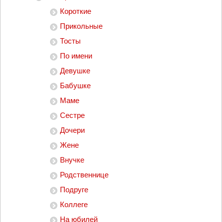
Короткие
Прикольные
Тосты
По имени
Девушке
Бабушке
Маме
Сестре
Дочери
Жене
Внучке
Родственнице
Подруге
Коллеге
На юбилей