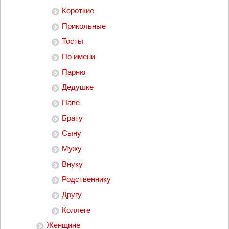
Короткие
Прикольные
Тосты
По имени
Парню
Дедушке
Папе
Брату
Сыну
Мужу
Внуку
Родственнику
Другу
Коллеге
Женщине