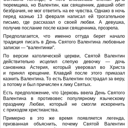
тюремщика, но Валентин, как священник, давший обет
безбрачия, не мог ответить на ее чувства. Однако в ночь
перед казнью 13 февраля написал ей трогательное
письмо, где рассказал о своей любви. А девушка,
получив послание после казни священника, прозрела.
Предполагается, что именно оттуда берет начало
традиция писать в День Святого Валентина любовные
записки — “валентинки”.
По версии католической церкви, Святой Валентин
действительно исцелил слепую девочку — дочь
сановника Астерия, который уверовал во Христа
и принял крещение. Клавдий после этого приказал
казнить Валентина. То есть Валентин пострадал за веру,
а потому и был причислен к лику Святых.
Есть предположение, что Церковь ввела День Святого
Валентина в противовес популярному языческому
празднику Любви, который не смогли искоренить
с приходом христианства.
Примерно в это же время появляется легенда,
призванная объяснить, почему Святой Валентин