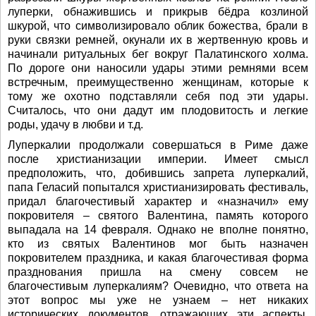
луперки, обнажившись и прикрыв бёдра козлиной
шкурой, что символизировало облик божества, брали в
руки связки ремней, окунали их в жертвенную кровь и
начинали ритуальных бег вокруг Палатинского холма.
По дороге они наносили удары этими ремнями всем
встречным, преимущественно женщинам, которые к
тому же охотно подставляли себя под эти удары.
Считалось, что они дадут им плодовитость и легкие
роды, удачу в любви и т.д.
Луперкалии продолжали совершаться в Риме даже
после христианизации империи. Имеет смысл
предположить, что, добившись запрета луперкалий,
папа Геласий попытался христианизировать фестиваль,
придал благочестивый характер и «назначил» ему
покровителя – святого Валентина, память которого
выпадала на 14 февраля. Однако не вполне понятно,
кто из святых Валентинов мог быть назначен
покровителем праздника, и какая благочестивая форма
празднования пришла на смену совсем не
благочестивым луперкалиям? Очевидно, что ответа на
этот вопрос мы уже не узнаем – нет никаких
исторических документов, отражающих эти аспекты.