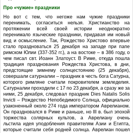
Про «чужие» праздники
Но вот с тем, что негоже нам чужие праздники
перенимать, согласиться нельзя. Христианство на
протяжении всей своей истории неоднократно
перенимало языческие праздники, придавая им новый
вид и осмысление. Так, Рождество Христово впервые
стало праздноваться 25 декабря на западе при папе
римском Юлии (337-352 гг.), а на востоке – в 386 году, о
чем писал свт. Иоанн Златоуст. В Риме, откуда пошла
традиция празднования Рождества Христова, в дни,
предстоящие зимнему солнцестоянию (25 декабря),
совершали сатурналии – праздник в честь бога Сатурна,
которого римляне считали покровителем земледелия.
Сатурналии проходили с 17 по 23 декабря, а сразу же за
ними, 25 декабря, следовал праздник Dies Natalis Solis
Invicti – Рождество Непобедимого Солнца, официально
узаконенный около 274 года императором Аврелианом.
Он праздновался в Риме и раньше, но III в. был эпохой
торжества солярных культов, а Аврелиану очень
льстила идея уподобления правителям Азии и Египта,
которые считали себя родней солнца. Аврелиан пошел