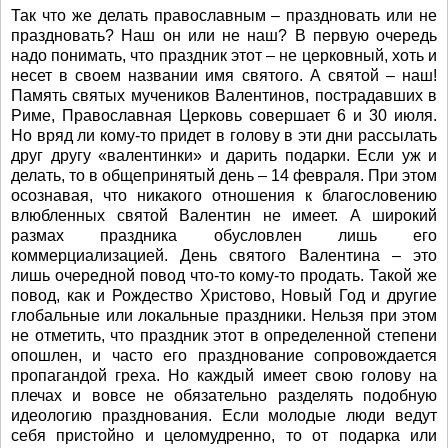
Так что же делать православным – праздновать или не
праздновать? Наш он или не наш? В первую очередь
надо понимать, что праздник этот – не церковный, хоть и
несет в своем названии имя святого. А святой – наш!
Память святых мучеников Валентинов, пострадавших в
Риме, Православная Церковь совершает 6 и 30 июля.
Но вряд ли кому-то придет в голову в эти дни рассылать
друг другу «валентинки» и дарить подарки. Если уж и
делать, то в общепринятый день – 14 февраля. При этом
осознавая, что никакого отношения к благословению
влюбленных святой Валентин не имеет. А широкий
размах праздника обусловлен лишь его
коммерциализацией. День святого Валентина – это
лишь очередной повод что-то кому-то продать. Такой же
повод, как и Рождество Христово, Новый Год и другие
глобальные или локальные праздники. Нельзя при этом
не отметить, что праздник этот в определенной степени
опошлен, и часто его празднование сопровождается
пропагандой греха. Но каждый имеет свою голову на
плечах и вовсе не обязательно разделять подобную
идеологию празднования. Если молодые люди ведут
себя пристойно и целомудренно, то от подарка или