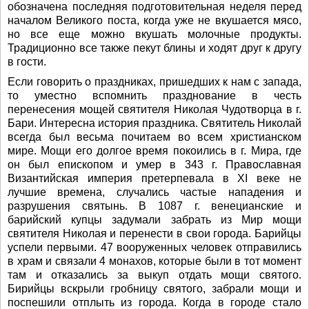
обозначена последняя подготовительная неделя перед
началом Великого поста, когда уже не вкушается мясо,
но все еще можно вкушать молочные продукты.
Традиционно все также пекут блины и ходят друг к другу
в гости.
Если говорить о праздниках, пришедших к нам с запада,
то уместно вспомнить празднование в честь
перенесения мощей святителя Николая Чудотворца в г.
Бари. Интересна история праздника. Святитель Николай
всегда был весьма почитаем во всем христианском
мире. Мощи его долгое время покоились в г. Мира, где
он был епископом и умер в 343 г. Православная
Византийская империя претерпевала в XI веке не
лучшие времена, случались частые нападения и
разрушения святынь. В 1087 г. венецианские и
барийский купцы задумали забрать из Мир мощи
святителя Николая и перенести в свои города. Барийцы
успели первыми. 47 вооруженных человек отправились
в храм и связали 4 монахов, которые были в тот момент
там и отказались за выкуп отдать мощи святого.
Бирийцы вскрыли гробницу святого, забрали мощи и
поспешили отплыть из города. Когда в городе стало