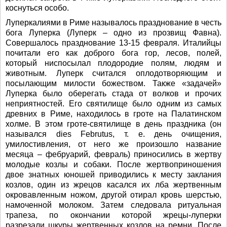
коснуться особо.
Луперкалиями в Риме называлось празднование в честь
бога Луперка (Луперк – одно из прозвищ Фавна).
Совершалось празднование 13-15 февраля. Италийцы
почитали его как доброго бога гор, лесов, полей,
который ниспосылал плодородие полям, людям и
животным. Луперк считался оплодотворяющим и
посылающим милости божеством. Также «задачей»
Луперка было оберегать стада от волков и прочих
неприятностей. Его святилище было одним из самых
древних в Риме, находилось в гроте на Палатинском
холме. В этом гроте-святилище в день праздника (он
назывался dies Februtus, т. е. день очищения,
умилостивления, от него же произошло название
месяца – фебруарий, февраль) приносились в жертву
молодые козлы и собаки. После жертвоприношения
двое знатных юношей приводились к месту заклания
козлов, один из жрецов касался их лба жертвенным
окровавленным ножом, другой отирал кровь шерстью,
намоченной молоком. Затем следовала ритуальная
трапеза, по окончании которой жрецы-луперки
разрезали шкуры жертвенных козлов на ремни. После