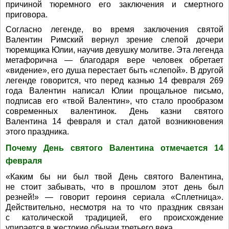
причиной тюремного его заключения и смертного
приговора.
Согласно легенде, во время заключения святой
Валентин Римский вернул зрение слепой дочери
тюремщика Юлии, научив девушку молитве. Эта легенда
метафорична — благодаря вере человек обретает
«видение», его душа перестает быть «слепой». В другой
легенде говорится, что перед казнью 14 февраля 269
года Валентин написал Юлии прощальное письмо,
подписав его «твой Валентин», что стало прообразом
современных валентинок. День казни святого
Валентина 14 февраля и стал датой возникновения
этого праздника.
Почему День святого Валентина отмечается 14
февраля
«Каким бы ни был твой День святого Валентина,
не стоит забывать, что в прошлом этот день был
резней!» — говорит героиня сериала «Сплетница».
Действительно, несмотря на то что праздник связан
с католической традицией, его происхождение
упирается в жестокие обычаи третьего века.