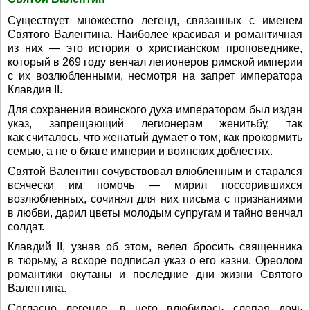
Существует множество легенд, связанных с именем
Святого Валентина. Наиболее красивая и романтичная
из них — это история о христианском проповеднике,
который в 269 году венчал легионеров римской империи
с их возлюбленными, несмотря на запрет императора
Клавдия II.
Для сохранения воинского духа императором был издан
указ, запрещающий легионерам женитьбу, так
как считалось, что женатый думает о том, как прокормить
семью, а не о благе империи и воинских доблестях.
Святой Валентин сочувствовал влюбленным и старался
всячески им помочь — мирил поссорившихся
возлюбленных, сочинял для них письма с признаниями
в любви, дарил цветы молодым супругам и тайно венчал
солдат.
Клавдий II, узнав об этом, велел бросить священника
в тюрьму, а вскоре подписал указ о его казни. Ореолом
романтики окутаны и последние дни жизни Святого
Валентина.
Согласно легенде, в него влюбилась слепая дочь