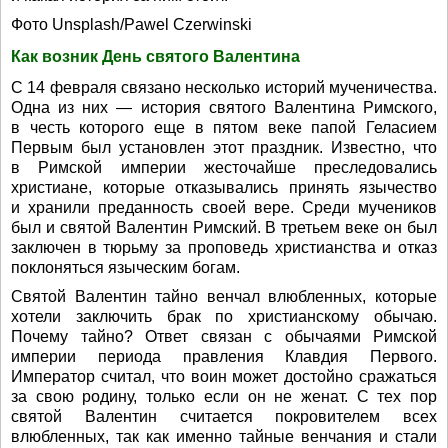
Фото Unsplash/Pawel Czerwinski
Как возник День святого Валентина
С 14 февраля связано несколько историй мученичества.
Одна из них — история святого Валентина Римского,
в честь которого еще в пятом веке папой Геласием
Первым был установлен этот праздник. Известно, что
в Римской империи жесточайше преследовались
христиане, которые отказывались принять язычество
и хранили преданность своей вере. Среди мучеников
был и святой Валентин Римский. В третьем веке он был
заключен в тюрьму за проповедь христианства и отказ
поклоняться языческим богам.
Святой Валентин тайно венчал влюбленных, которые
хотели заключить брак по христианскому обычаю.
Почему тайно? Ответ связан с обычаями Римской
империи периода правления Клавдия Первого.
Император считал, что воин может достойно сражаться
за свою родину, только если он не женат. С тех пор
святой Валентин считается покровителем всех
влюбленных, так как именно тайные венчания и стали