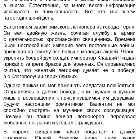
в книгах. Естественно, за много веков информация
искажалась и приукрашалась. Вот что мы знаем
на сегодняшний день.
Валентином звали римского легионера из города Терни.
Он вел двойную жизнь, сочетая службу в армии
с деятельностью христианского священника. Времена
были неспокойные: империя вела постоянные войны,
призывая на службу все больше молодых людей. Чтобы
укрепить боевой дух солдат, император Клавдий II издал
приказ о запрете браков для военных. Он справедливо
считал, что женатый легионер думает не о победе,
а о благополучии своих близких.
Однако приказ не мог помешать солдатам влюбляться.
Отправляясь в долгие походы, они скучали и думали
лишь о возвращении к приглянувшимся им девушкам.
Будучи настоящим романтиком, Валентин не мог
спокойно смотреть на мучения своих сослуживцев.
Ночами он тайно венчал легионеров, передавал
любовные послания и утешал страждущих.
В тюрьме священник начал общаться с дочкой
стражника, Юлией. Вечером перед днем казни