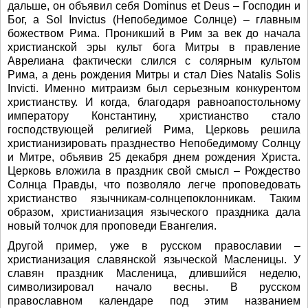
дальше, он объявил себя Dominus et Deus – Господин и
Бог, а Sol Invictus (Непобедимое Солнце) – главным
божеством Рима. Проникший в Рим за век до начала
христианской эры культ бога Митры в правление
Аврелиана фактически слился с солярным культом
Рима, а день рождения Митры и стал Dies Natalis Solis
Invicti. Именно митраизм был серьезным конкурентом
христианству. И когда, благодаря равноапостольному
императору Константину, христианство стало
господствующей религией Рима, Церковь решила
христианизировать празднество Непобедимому Солнцу
и Митре, объявив 25 декабря днем рождения Христа.
Церковь вложила в праздник свой смысл – Рождество
Солнца Правды, что позволяло легче проповедовать
христианство язычникам-солнцепоклонникам. Таким
образом, христианизация языческого праздника дала
новый толчок для проповеди Евангелия.
Другой пример, уже в русском православии –
христианизация славянской языческой Масленицы. У
славян праздник Масленица, длившийся неделю,
символизировал начало весны. В русском
православном календаре под этим названием