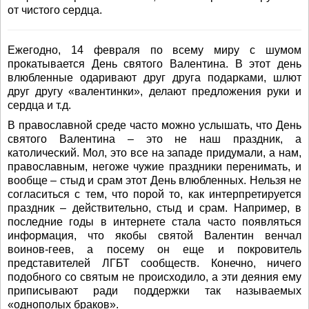
от чистого сердца.
Ежегодно, 14 февраля по всему миру с шумом
прокатывается День святого Валентина. В этот день
влюбленные одаривают друг друга подарками, шлют
друг другу «валентинки», делают предложения руки и
сердца и т.д.
В православной среде часто можно услышать, что День
святого Валентина – это не наш праздник, а
католический. Мол, это все на западе придумали, а нам,
православным, негоже чужие праздники перенимать, и
вообще – стыд и срам этот День влюбленных. Нельзя не
согласиться с тем, что порой то, как интерпретируется
праздник – действительно, стыд и срам. Например, в
последние годы в интернете стала часто появляться
информация, что якобы святой Валентин венчал
воинов-геев, а посему он еще и покровитель
представителей ЛГБТ сообществ. Конечно, ничего
подобного со святым не происходило, а эти деяния ему
приписывают ради поддержки так называемых
«однополых браков».