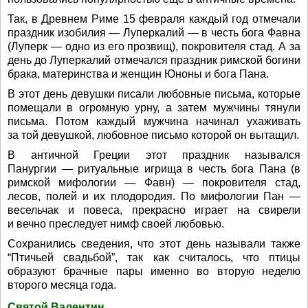
Так, в Древнем Риме 15 февраля каждый год отмечали
праздник изобилия — Луперкалий — в честь бога Фавна
(Луперк — одно из его прозвищ), покровителя стад. А за
день до Луперкалий отмечался праздник римской богини
брака, материнства и женщин Юноны и бога Пана.
В этот день девушки писали любовные письма, которые
помещали в огромную урну, а затем мужчины тянули
письма. Потом каждый мужчина начинал ухаживать
за той девушкой, любовное письмо которой он вытащил.
В античной Греции этот праздник назывался
Панургии — ритуальные игрища в честь бога Пана (в
римской мифологии — Фавн) — покровителя стад,
лесов, полей и их плодородия. По мифологии Пан —
весельчак и повеса, прекрасно играет на свирели
и вечно преследует нимф своей любовью.
Сохранились сведения, что этот день называли также
“Птичьей свадьбой”, так как считалось, что птицы
образуют брачные пары именно во вторую неделю
второго месяца года.
Святой Валентин