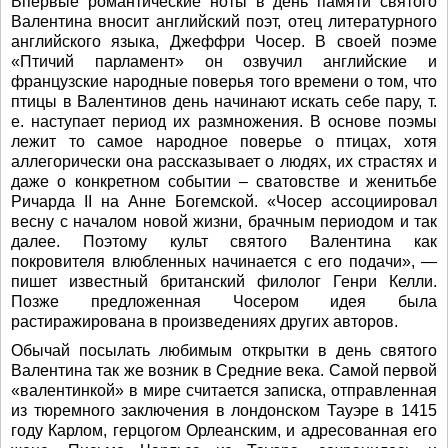
Впервые романтические ноты в день памяти святого
Валентина вносит английский поэт, отец литературного
английского языка, Джеффри Чосер. В своей поэме
«Птичий парламент» он озвучил английские и
французские народные поверья того времени о том, что
птицы в Валентинов день начинают искать себе пару, т.
е. наступает период их размножения. В основе поэмы
лежит то самое народное поверье о птицах, хотя
аллегорически она рассказывает о людях, их страстях и
даже о конкретном событии – сватовстве и женитьбе
Ричарда II на Анне Богемской. «Чосер ассоциировал
весну с началом новой жизни, брачным периодом и так
далее. Поэтому культ святого Валентина как
покровителя влюбленных начинается с его подачи», —
пишет известный британский филолог Генри Келли.
Позже предложенная Чосером идея была
растиражирована в произведениях других авторов.
Обычай посылать любимым открытки в день святого
Валентина так же возник в Средние века. Самой первой
«валентинкой» в мире считается записка, отправленная
из тюремного заключения в лондонском Тауэре в 1415
году Карлом, герцогом Орлеанским, и адресованная его