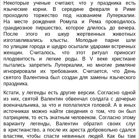
Некоторые ученые считают, что у праздника есть
языческие корни. В середине февраля в Риме
проходило торжество под названием Луперкалии.
На месте рождения Ромула и Рема проводилось
грандиозное пиршество, которое длилось до вечера.
После этого из шкур жертвенных животных
изготавливались хлысты. Молодые парни шли
по улицам города и щедро осыпали ударами встречных
женщин. Считалось, что этот ритуал приносит
плодовитость и легкие роды. В V веке христиане
пытались запретить Луперкалии, но многие римляне
игнорировали их требования. Считается, что День
святого Валентина был создан для замены языческого
праздника.
Кстати, у легенды есть другие версии. Согласно одной
из них, святой Валентин обвенчал солдата с дочерью
военачальника, за что и поплатился головой. А в иных
источниках можно найти сведения о том, что он был
патрицием, то есть знатным человеком. Согласно этому
варианту легенды, Валентин обратил своих слуг
в христианство, а после их ареста добровольно сдался
властям, чтобы спасти невинных людей. Как бы там