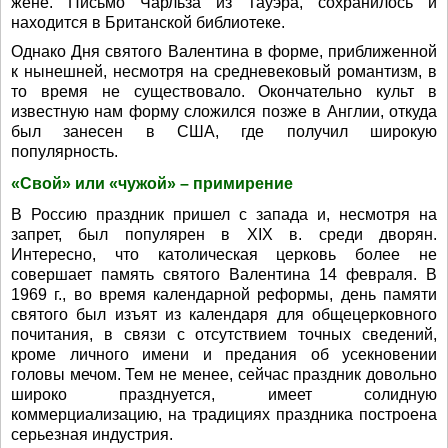
жене. Письмо Чарльза из Тауэра, сохранилось и
находится в Британской библиотеке.
Однако Дня святого Валентина в форме, приближенной
к нынешней, несмотря на средневековый романтизм, в
то время не существовало. Окончательно культ в
известную нам форму сложился позже в Англии, откуда
был занесен в США, где получил широкую
популярность.
«Свой» или «чужой» – примирение
В Россию праздник пришел с запада и, несмотря на
запрет, был популярен в XIX в. среди дворян.
Интересно, что католическая церковь более не
совершает память святого Валентина 14 февраля. В
1969 г., во время календарной реформы, день памяти
святого был изъят из календаря для общецерковного
почитания, в связи с отсутствием точных сведений,
кроме личного имени и предания об усекновении
головы мечом. Тем не менее, сейчас праздник довольно
широко празднуется, имеет солидную
коммерциализацию, на традициях праздника построена
серьезная индустрия.