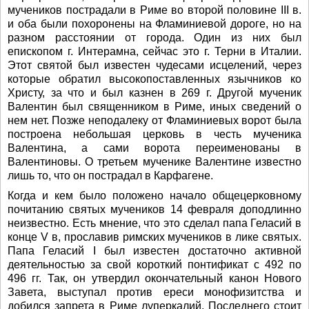
мучеников пострадали в Риме во второй половине III в.
и оба были похоронены на Фламиниевой дороге, но на
разном расстоянии от города. Один из них был
епископом г. Интерамна, сейчас это г. Терни в Италии.
Этот святой был известен чудесами исцелений, через
которые обратил высокопоставленных язычников ко
Христу, за что и был казнен в 269 г. Другой мученик
Валентин был священником в Риме, иных сведений о
нем нет. Позже неподалеку от Фламиниевых ворот была
построена небольшая церковь в честь мученика
Валентина, а сами ворота переименованы в
Валентиновы. О третьем мученике Валентине известно
лишь то, что он пострадал в Карфагене.
Когда и кем было положено начало общецерковному
почитанию святых мучеников 14 февраля доподлинно
неизвестно. Есть мнение, что это сделал папа Геласий в
конце V в, прославив римских мучеников в лике святых.
Папа Геласий I был известен достаточно активной
деятельностью за свой короткий понтификат с 492 по
496 гг. Так, он утвердил окончательный канон Нового
Завета, выступал против ереси монофизитства и
добился запрета в Риме луперкалий. Последнего стоит