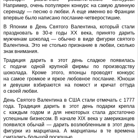
Например, очень популярен конкурс на самую длинную
серенаду — песню о любви. А еще именно во Франции
впервые было написано послание-четверостишие.
В Японии в День Святого Валентина, который стали
праздновать в 30-е годы XX века, принято дарить
мужчинам шоколад — обычно в виде фигурки святого
Валентина. Это не столько признание в любви, сколько
знак внимания.
Традиция дарить в этот день сладкое появилась
с подачи одной крупной фирмы по производству
шоколада. Кроме этого, японцы проводят конкурс
на самое громкое и яркое любовное послание. Юноши
и девушки взбираются на помост и кричат оттуда
о своей любви.
День Святого Валентина в США стали отмечать с 1777
года. Традиция дарить в этот день подарки крепла
с каждым годом и для некоторых стала достаточно
успешным бизнесом. В начале XIX века у американцев
появился обычай — дарить возлюбленным в этот день
фигурки из марципана. А марципаны в те времена
считались большой роскошью.