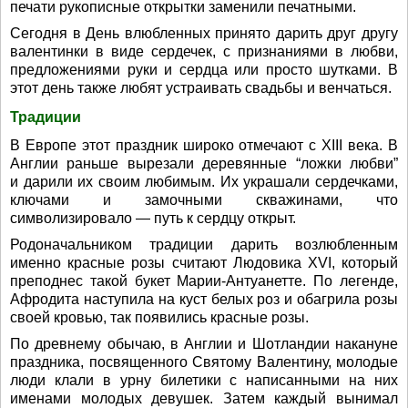
печати рукописные открытки заменили печатными.
Сегодня в День влюбленных принято дарить друг другу
валентинки в виде сердечек, с признаниями в любви,
предложениями руки и сердца или просто шутками. В
этот день также любят устраивать свадьбы и венчаться.
Традиции
В Европе этот праздник широко отмечают с XIII века. В
Англии раньше вырезали деревянные “ложки любви”
и дарили их своим любимым. Их украшали сердечками,
ключами и замочными скважинами, что
символизировало — путь к сердцу открыт.
Родоначальником традиции дарить возлюбленным
именно красные розы считают Людовика XVI, который
преподнес такой букет Марии-Антуанетте. По легенде,
Афродита наступила на куст белых роз и обагрила розы
своей кровью, так появились красные розы.
По древнему обычаю, в Англии и Шотландии накануне
праздника, посвященного Святому Валентину, молодые
люди клали в урну билетики с написанными на них
именами молодых девушек. Затем каждый вынимал