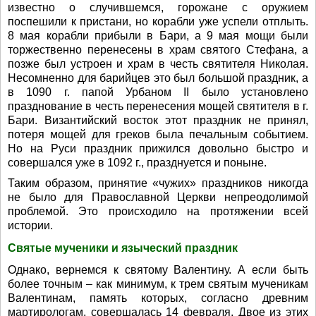
известно о случившемся, горожане с оружием
поспешили к пристани, но корабли уже успели отплыть.
8 мая корабли прибыли в Бари, а 9 мая мощи были
торжественно перенесены в храм святого Стефана, а
позже был устроен и храм в честь святителя Николая.
Несомненно для барийцев это был большой праздник, а
в 1090 г. папой Урбаном II было установлено
празднование в честь перенесения мощей святителя в г.
Бари. Византийский восток этот праздник не принял,
потеря мощей для греков была печальным событием.
Но на Руси праздник прижился довольно быстро и
совершался уже в 1092 г., празднуется и поныне.
Таким образом, принятие «чужих» праздников никогда
не было для Православной Церкви непреодолимой
проблемой. Это происходило на протяжении всей
истории.
Святые мученики и языческий праздник
Однако, вернемся к святому Валентину. А если быть
более точным – как минимум, к трем святым мученикам
Валентинам, память которых, согласно древним
мартирологам, совершалась 14 февраля. Двое из этих