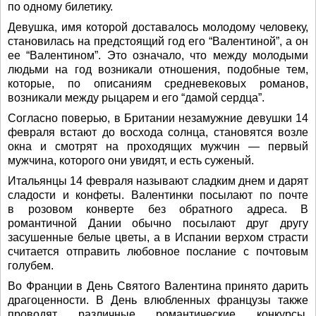
по одному билетику.
Девушка, имя которой доставалось молодому человеку,
становилась на предстоящий год его “Валентиной”, а он
ее “Валентином”. Это означало, что между молодыми
людьми на год возникали отношения, подобные тем,
которые, по описаниям средневековых романов,
возникали между рыцарем и его “дамой сердца”.
Согласно поверью, в Британии незамужние девушки 14
февраля встают до восхода солнца, становятся возле
окна и смотрят на проходящих мужчин — первый
мужчина, которого они увидят, и есть суженый.
Итальянцы 14 февраля называют сладким днем и дарят
сладости и конфеты. Валентинки посылают по почте
в розовом конверте без обратного адреса. В
романтичной Дании обычно посылают друг другу
засушенные белые цветы, а в Испании верхом страсти
считается отправить любовное послание с почтовым
голубем.
Во Франции в День Святого Валентина принято дарить
драгоценности. В День влюбленных французы также
проводят различные романтические конкурсы.