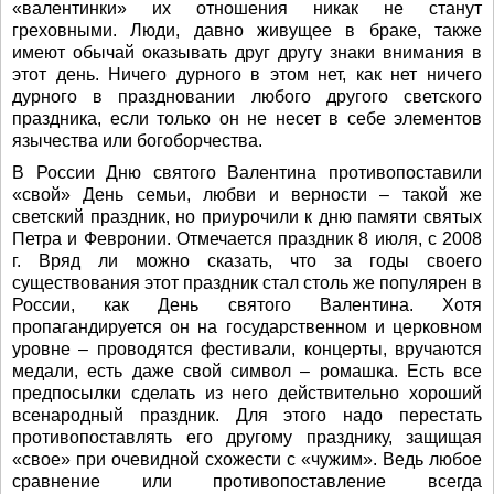
«валентинки» их отношения никак не станут
греховными. Люди, давно живущее в браке, также
имеют обычай оказывать друг другу знаки внимания в
этот день. Ничего дурного в этом нет, как нет ничего
дурного в праздновании любого другого светского
праздника, если только он не несет в себе элементов
язычества или богоборчества.
В России Дню святого Валентина противопоставили
«свой» День семьи, любви и верности – такой же
светский праздник, но приурочили к дню памяти святых
Петра и Февронии. Отмечается праздник 8 июля, с 2008
г. Вряд ли можно сказать, что за годы своего
существования этот праздник стал столь же популярен в
России, как День святого Валентина. Хотя
пропагандируется он на государственном и церковном
уровне – проводятся фестивали, концерты, вручаются
медали, есть даже свой символ – ромашка. Есть все
предпосылки сделать из него действительно хороший
всенародный праздник. Для этого надо перестать
противопоставлять его другому празднику, защищая
«свое» при очевидной схожести с «чужим». Ведь любое
сравнение или противопоставление всегда