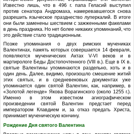
Известно лишь, что в 496 г. папа Геласий выступил
против сенатора Андромаха, намеревавшегося снова
разрешить языческое празднество луперкалий. В итоге
они были заменены шествием с зажженными факелами
в день праздника. Но нет более никаких упоминаний, что
это действие стало традиционным.
Позже упоминания о двух римских мучениках
Валентинах, память которых совершается 14 февраля,
появляются мученических Актах V-VI веков и в
мартирологе Беды Достопочтенного (VIII в.). Еще в IX в.
святые Валентины упоминаются раздельно, хоть и в
один день. Далее, видимо, произошло смешение житий
этих святых, и в средневековых документах уже
упоминается один святой Валентин, как, например, в
«Золотой легенде» Якова Ворагинского (около 1255 г.).
Именно в этом известном агиографическом
произведении святой Валентин предстает перед
императором Клавдием и, за отказ предать Христа,
принимает мученическую кончину.
Рождение Дня святого Валентина