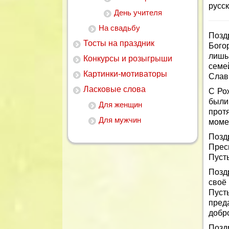
русск
День учителя
На свадьбу
Поз
Тосты на праздник
Бого
лишь
Конкурсы и розыгрыши
семе
Картинки-мотиваторы
Слав
Ласковые слова
С Ро
были
Для женщин
протя
Для мужчин
моме
Позд
Прес
Пуст
Позд
своё
Пуст
пред
добр
Позд