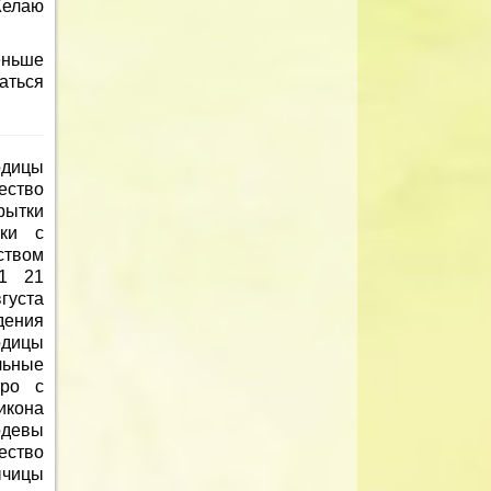
Желаю
еньше
аться
одицы
ество
рытки
тки с
ством
21 21
густа
ения
дицы
льные
тро с
икона
одевы
ество
ычицы