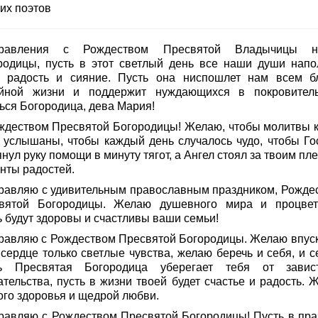
их поэтов
дравления с Рождеством Пресвятой Владычицы н
родицы, пусть в этот светлый день все наши души напо
 радость и сияние. Пусть она ниспошлет нам всем б
йной жизни и поддержит нуждающихся в покровитель
ься Богородица, дева Мария!
ждеством Пресвятой Богородицы! Желаю, чтобы молитвы к
 услышаны, чтобы каждый день случалось чудо, чтобы Го
нул руку помощи в минуту тягот, а Ангел стоял за твоим пл
нты радостей.
равляю с удивительным православным праздником, Рожде
вятой Богородицы. Желаю душевного мира и процвет
ь будут здоровы и счастливы ваши семьи!
равляю с Рождеством Пресвятой Богородицы. Желаю впуск
 сердце только светлые чувства, желаю беречь и себя, и с
ь Пресвятая Богородица уберегает тебя от зави
ательства, пусть в жизни твоей будет счастье и радость. 
ого здоровья и щедрой любви.
равляю с Рождеством Пресвятой Богородицы! Пусть в пра