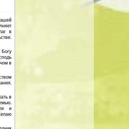
ашей
лняет
лаг в
стве.
 Богу
сподь
ечом в
ством
ания.
ать в
емью.
сти и
Желаю
здник