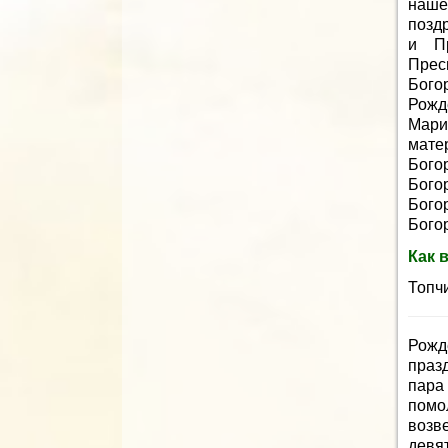
наше
позд
и П
Прес
Бого
Рожд
Мари
мате
Бого
Бог
Бого
Бого
Как 
Топч
Рожд
праз
пара
помо
возве
девя