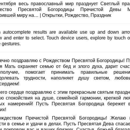
ентября весь православный мир празднует Светлый пра
дество Пресвятой Богородицы Пречистой Девы М
рившей миру на… | Открытки, Рождество, Праздник
 autocomplete results are available use up and down arro
w and enter to select. Touch device users, explore by touch o
 gestures.
ечно поздравляю с Рождеством Пресвятой Богородицы! П
я Мать охраняет семью от бед и злого духа, дарит счас
ополучие, помогает принимать правильные реше
долевать трудности, наполняет душу светом, любо
сердием!
сего сердце поздравляю с этим прекрасным святым праздн
ю спокойствия на душе, семейной гармонии, крепкой лю
ых намерений! Пусть Пресвятая Богородица бережет 
их!
ждеством Пречистой Пресвятой Богородицы! Желаю 
сти в семье и удачи в делах. Пусть Пресвятая Дева спасае
м покровом вас и ваших близких. Счастья, божьей благод