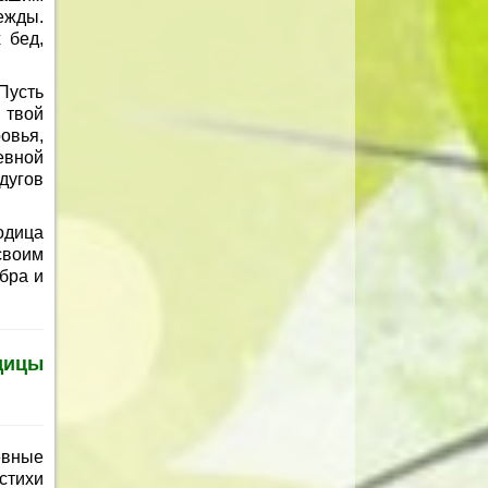
ежды.
 бед,
Пусть
 твой
овья,
евной
дугов
одица
своим
бра и
ицы
евные
стихи