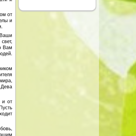
ом от
елы и
и.
 Ваши
свет,
ю Вам
юдей.
ником
ителя
мира,
 Дева
 и от
Пусть
ходит
бовь,
вашим