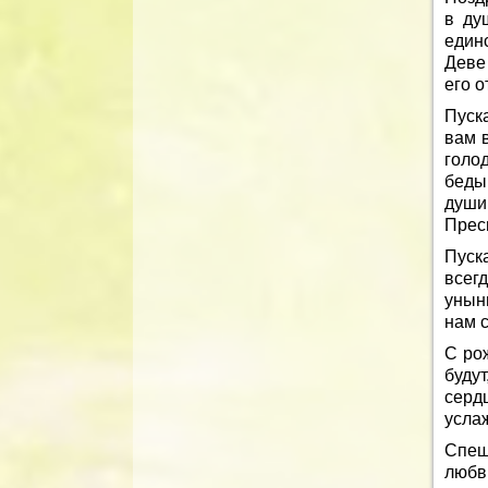
в ду
един
Деве 
его о
Пуск
вам 
голо
беды
души
Прес
Пуск
всег
уныни
нам 
С ро
будут
серд
услаж
Спеш
любви