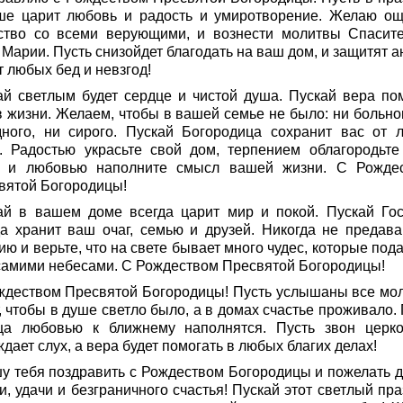
ше царит любовь и радость и умиротворение. Желаю ощ
ство со всеми верующими, и вознести молитвы Спасит
Марии. Пусть снизойдет благодать на ваш дом, и защитят а
т любых бед и невзгод!
ай светлым будет сердце и чистой душа. Пускай вера по
в жизни. Желаем, чтобы в вашей семье не было: ни больног
дного, ни сирого. Пускай Богородица сохранит вас от 
. Радостью украсьте свой дом, терпением облагородьте
 и любовью наполните смысл вашей жизни. С Рожде
вятой Богородицы!
ай в вашем доме всегда царит мир и покой. Пускай Гос
да хранит ваш очаг, семью и друзей. Никогда не предава
ю и верьте, что на свете бывает много чудес, которые под
самими небесами. С Рождеством Пресвятой Богородицы!
ждеством Пресвятой Богородицы! Пусть услышаны все мо
, чтобы в душе светло было, а в домах счастье проживало.
ца любовью к ближнему наполнятся. Пусть звон церк
дает слух, а вера будет помогать в любых благих делах!
у тебя поздравить с Рождеством Богородицы и пожелать д
, удачи и безграничного счастья! Пускай этот светлый пра