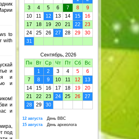
здник
3
4
5
6
7
8
9
арии
10
11
12
13
14
15
16
17
18
19
20
21
22
23
24
25
26
27
28
29
30
ws to
r with
31
Сентябрь, 2026
Пн
Вт
Ср
Чт
Пт
Сб
Вс
ускай
тье и
1
2
3
4
5
6
ния и
7
8
9
10
11
12
13
вью и
14
15
16
17
18
19
20
21
22
23
24
25
26
27
иком!
бви и
28
29
30
вас и
12 августа
День ВВС
15 августа
День археолога
мира,
т под
ати и