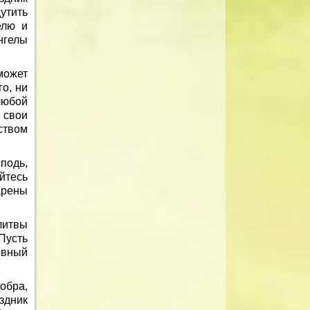
утить
елю и
нгелы
может
о, ни
любой
 свои
ством
подь,
йтесь
арены
литвы
 Пусть
овный
обра,
здник