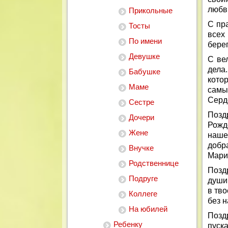
любв
Прикольные
С пр
Тосты
всех 
По имени
берег
Девушке
С ве
дела
Бабушке
кото
Маме
самы
Серд
Сестре
Позд
Дочери
Рожд
Жене
наше
добра
Внучке
Мари
Родственнице
Позд
Подруге
души 
в тво
Коллеге
без 
На юбилей
Позд
Ребенку
пуск