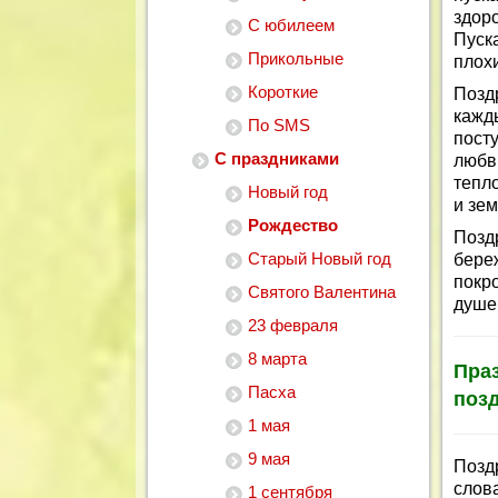
здор
С юбилеем
Пуск
Прикольные
плох
Короткие
Позд
кажд
По SMS
пост
С праздниками
любв
тепл
Новый год
и зем
Рождество
Позд
Старый Новый год
бере
покр
Святого Валентина
душе
23 февраля
8 марта
Пр
Пасха
поз
1 мая
9 мая
Позд
слов
1 сентября