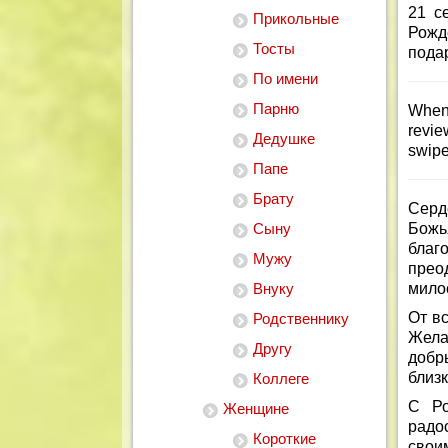
21 с
Прикольные
Рож
Тосты
пода
По имени
Парню
When
revie
Дедушке
swipe
Папе
Брату
Серд
Сыну
Божь
благ
Мужу
прео
Внуку
мило
От в
Родственнику
Жела
Другу
добр
близк
Коллеге
С Ро
Женщине
радо
Короткие
свои