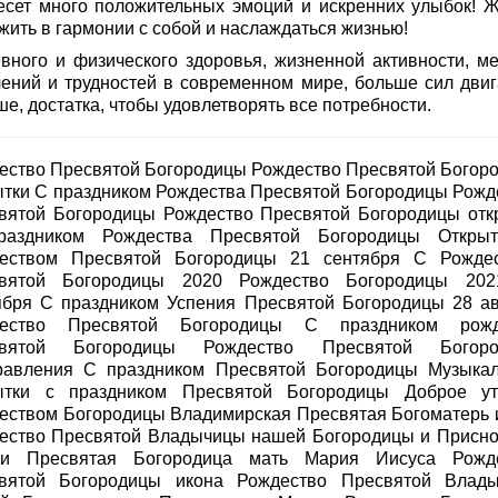
есет много положительных эмоций и искренних улыбок! 
жить в гармонии с собой и наслаждаться жизнью!
вного и физического здоровья, жизненной активности, м
чений и трудностей в современном мире, больше сил двиг
е, достатка, чтобы удовлетворять все потребности.
ество Пресвятой Богородицы Рождество Пресвятой Богор
ытки С праздником Рождества Пресвятой Богородицы Рожд
вятой Богородицы Рождество Пресвятой Богородицы отк
аздником Рождества Пресвятой Богородицы Откры
еством Пресвятой Богородицы 21 сентября С Рожде
вятой Богородицы 2020 Рождество Богородицы 20
ября С праздником Успения Пресвятой Богородицы 28 ав
дество Пресвятой Богородицы С праздником рожд
святой Богородицы Рождество Пресвятой Богоро
равления С праздником Пресвятой Богородицы Музыка
ытки с праздником Пресвятой Богородицы Доброе у
еством Богородицы Владимирская Пресвятая Богоматерь 
ество Пресвятой Владычицы нашей Богородицы и Присн
и Пресвятая Богородица мать Мария Иисуса Рожд
вятой Богородицы икона Рождество Пресвятой Влад