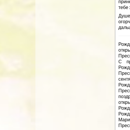
прин
тебе 
Душе
огор
дальш
Рожд
откр
Прес
С пр
Рожд
Прес
сент
Рож
Пре
позд
откр
Рожд
Рожд
Мари
Прес