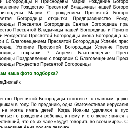
й Богородицы и Приснодевы Марии Рождение Богор
равление Рождество Пресвятой Владычицы нашей Богор
риснодевы Марии С рождением Пресвятой Богоро
вятая Богородица открытки Предпразднество Рожд
родицы Пресвятая Богородица Святая Богородица пра
ество Пресвятой Владычицы нашей Богородицы и Присн
и Рождество Пресвятой Богородицы икона Богородица на
ри С Благовещением Пресвятой Богородицы Успєніє прес
родиці Успение Пресвятой Богородицы Успение Прес
ородицы открытки 7 Апреля Благовещение Пресв
родицы Поздравление с покровом С Благовещением Прес
родицы Рождество Пресвятой Богородицы
вам наша фото подборка?
икДизлайк
ество Пресвятой Богородицы относится к главным церк
дникам в году. По преданию, одна благочестивая иерусали
 не могла иметь детей. Когда Иоаким удалился в пу
литься о рождении ребенка, к нему и его жене явился а
стивший, что об их чаде «будут говорить во всем мире». С
ть месяцев Анна родила девочку.