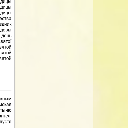
одицы
одицы
дицы
ества
здник
одевы
 день
вятої
вятой
ятой
вятой
овным
мская
стыню
нгел,
пустя