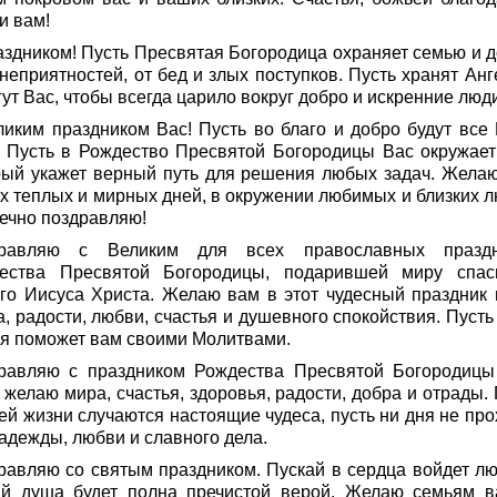
и вам!
аздником! Пусть Пресвятая Богородица охраняет семью и д
неприятностей, от бед и злых поступков. Пусть хранят Анг
ут Вас, чтобы всегда царило вокруг добро и искренние люд
ликим праздником Вас! Пусть во благо и добро будут все
. Пусть в Рождество Пресвятой Богородицы Вас окружает 
рый укажет верный путь для решения любых задач. Жела
х теплых и мирных дней, в окружении любимых и близких л
ечно поздравляю!
равляю с Великим для всех православных празд
ества Пресвятой Богородицы, подарившей миру спас
го Иисуса Христа. Желаю вам в этот чудесный праздник 
, радости, любви, счастья и душевного спокойствия. Пусть
я поможет вам своими Молитвами.
равляю с праздником Рождества Пресвятой Богородицы
желаю мира, счастья, здоровья, радости, добра и отрады. 
ей жизни случаются настоящие чудеса, пусть ни дня не про
надежды, любви и славного дела.
равляю со святым праздником. Пускай в сердца войдет лю
ай душа будет полна пречистой верой. Желаю семьям 