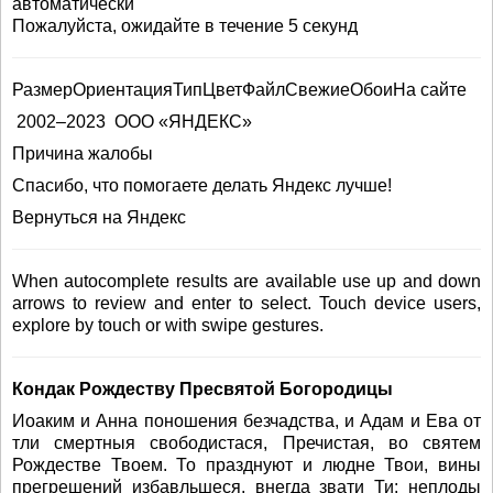
автоматически
Пожалуйста, ожидайте в течение 5 секунд
РазмерОриентацияТипЦветФайлСвежиеОбоиНа сайте
2002–2023 ООО «ЯНДЕКС»
Причина жалобы
Спасибо, что помогаете делать Яндекс лучше!
Вернуться на Яндекс
When autocomplete results are available use up and down
arrows to review and enter to select. Touch device users,
explore by touch or with swipe gestures.
Кондак Рождеству Пресвятой Богородицы
Иоаким и Анна поношения безчадства, и Адам и Ева от
тли смертныя свободистася, Пречистая, во святем
Рождестве Твоем. То празднуют и людне Твои, вины
прегрешений избавльшеся, внегда звати Ти: неплоды