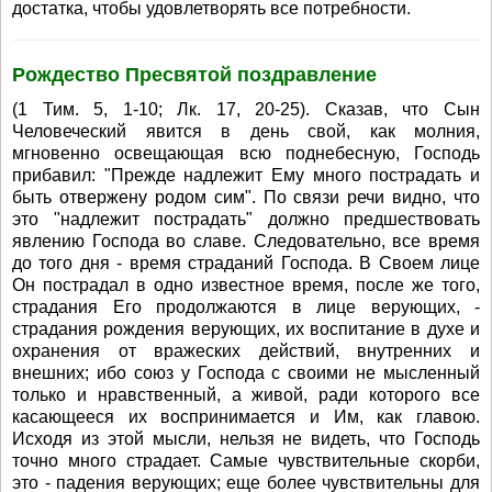
достатка, чтобы удовлетворять все потребности.
Рождество Пресвятой поздравление
(1 Тим. 5, 1-10; Лк. 17, 20-25). Сказав, что Сын
Человеческий явится в день свой, как молния,
мгновенно освещающая всю поднебесную, Господь
прибавил: "Прежде надлежит Ему много пострадать и
быть отвержену родом сим". По связи речи видно, что
это "надлежит пострадать" должно предшествовать
явлению Господа во славе. Следовательно, все время
до того дня - время страданий Господа. В Своем лице
Он пострадал в одно известное время, после же того,
страдания Его продолжаются в лице верующих, -
страдания рождения верующих, их воспитание в духе и
охранения от вражеских действий, внутренних и
внешних; ибо союз у Господа с своими не мысленный
только и нравственный, а живой, ради которого все
касающееся их воспринимается и Им, как главою.
Исходя из этой мысли, нельзя не видеть, что Господь
точно много страдает. Самые чувствительные скорби,
это - падения верующих; еще более чувствительны для