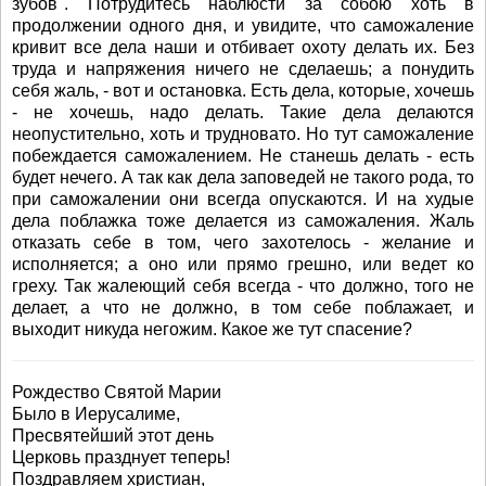
зубов". Потрудитесь наблюсти за собою хоть в
продолжении одного дня, и увидите, что саможаление
кривит все дела наши и отбивает охоту делать их. Без
труда и напряжения ничего не сделаешь; а понудить
себя жаль, - вот и остановка. Есть дела, которые, хочешь
- не хочешь, надо делать. Такие дела делаются
неопустительно, хоть и трудновато. Но тут саможаление
побеждается саможалением. Не станешь делать - есть
будет нечего. А так как дела заповедей не такого рода, то
при саможалении они всегда опускаются. И на худые
дела поблажка тоже делается из саможаления. Жаль
отказать себе в том, чего захотелось - желание и
исполняется; а оно или прямо грешно, или ведет ко
греху. Так жалеющий себя всегда - что должно, того не
делает, а что не должно, в том себе поблажает, и
выходит никуда негожим. Какое же тут спасение?
Рождество Святой Марии
Было в Иерусалиме,
Пресвятейший этот день
Церковь празднует теперь!
Поздравляем христиан,