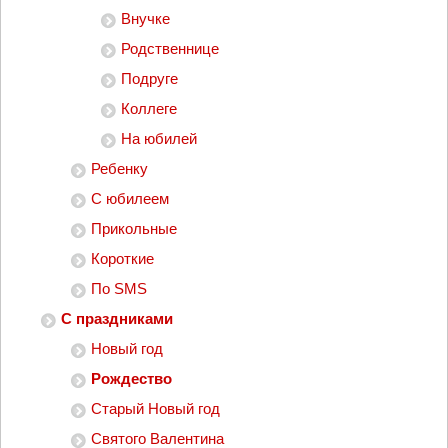
Внучке
Родственнице
Подруге
Коллеге
На юбилей
Ребенку
С юбилеем
Прикольные
Короткие
По SMS
С праздниками
Новый год
Рождество
Старый Новый год
Святого Валентина