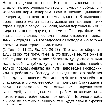
Него отпадения от веры. Но это - заключительные
уязвления; постоянные же стрелы - скорби и соблазны и
колебания веры неверием. Речи и писания, дышащие
неверием, - разженные стрелы лукавого. В нынешнее
время много кузниц завел лукавый для кования таких
стрел. Сердца верующих болят, бывая поражаемы ими и
видя поражения других; с ними и Господь болит. Но
явится день славы Господа - тогда откроются тайная
тьмы, и страдавшие возрадуются с Господом. До того же
времени надо терпеть и молиться.
(1 Тим. 5, 11-21; Лк. 17, 26-37). "Кто станет сберегать
душу свою, тот погубит ее; а кто погубит ее, тот оживит
ее". Нужно понимать так: сберегать душу свою значит
жалеть себя; а губить душу - не жалеть себя; надобно
только подразумевать: на пути заповедей Господних,
или в работании Господу. И выйдет так: кто работает
Господу в исполнении Его заповедей, не жалея себя, тот
спасается; а кто жалеет себя, тот погибает. Стань жалеть
себя, непременно уж окажешься нарушителем
заповедей, и, следовательно, рабом неключимым; а
неключимому рабу какой приговор? "Негодного раба
выбросьте во тьму внешнюю: там будет плач и скрежет