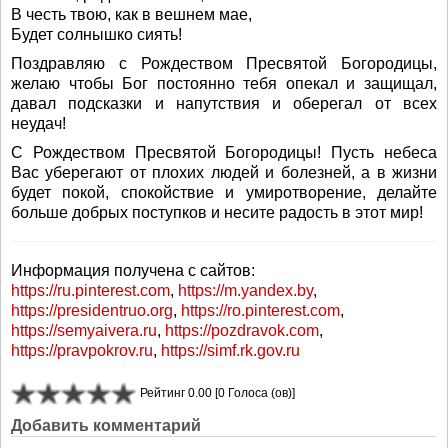
В честь твою, как в вешнем мае,
Будет солнышко сиять!
Поздравляю с Рождеством Пресвятой Богородицы,
желаю чтобы Бог постоянно тебя опекал и защищал,
давал подсказки и напутствия и оберегал от всех
неудач!
С Рождеством Пресвятой Богородицы! Пусть небеса
Вас уберегают от плохих людей и болезней, а в жизни
будет покой, спокойствие и умиротворение, делайте
больше добрых поступков и несите радость в этот мир!
Информация получена с сайтов:
https://ru.pinterest.com
,
https://m.yandex.by
,
https://presidentruo.org
,
https://ro.pinterest.com
,
https://semyaivera.ru
,
https://pozdravok.com
,
https://pravpokrov.ru
,
https://simf.rk.gov.ru
Рейтинг 0.00 [0 Голоса (ов)]
Добавить комментарий