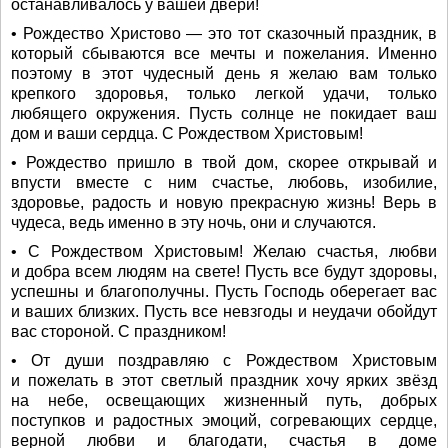
останавливалось у вашей двери!
• Рождество Христово — это тот сказочный праздник, в
который сбываются все мечты и пожелания. Именно
поэтому в этот чудесный день я желаю вам только
крепкого здоровья, только легкой удачи, только
любящего окружения. Пусть солнце не покидает ваш
дом и ваши сердца. С Рождеством Христовым!
• Рождество пришло в твой дом, скорее открывай и
впусти вместе с ним счастье, любовь, изобилие,
здоровье, радость и новую прекрасную жизнь! Верь в
чудеса, ведь именно в эту ночь, они и случаются.
• С Рождеством Христовым! Желаю счастья, любви
и добра всем людям на свете! Пусть все будут здоровы,
успешны и благополучны. Пусть Господь оберегает вас
и ваших близких. Пусть все невзгоды и неудачи обойдут
вас стороной. С праздником!
• От души поздравляю с Рождеством Христовым
и пожелать в этот светлый праздник хочу ярких звёзд
на небе, освещающих жизненный путь, добрых
поступков и радостных эмоций, согревающих сердце,
верной любви и благодати, счастья в доме