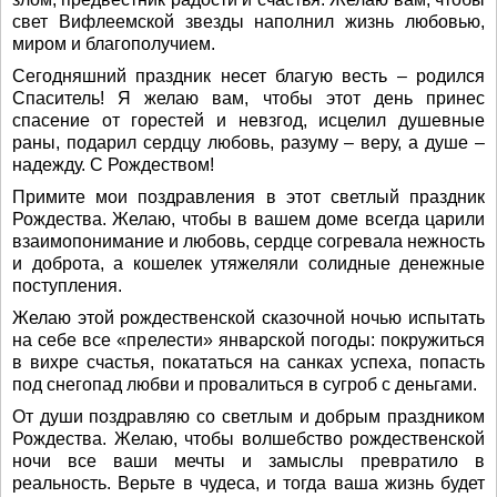
свет Вифлеемской звезды наполнил жизнь любовью,
миром и благополучием.
Сегодняшний праздник несет благую весть – родился
Спаситель! Я желаю вам, чтобы этот день принес
спасение от горестей и невзгод, исцелил душевные
раны, подарил сердцу любовь, разуму – веру, а душе –
надежду. С Рождеством!
Примите мои поздравления в этот светлый праздник
Рождества. Желаю, чтобы в вашем доме всегда царили
взаимопонимание и любовь, сердце согревала нежность
и доброта, а кошелек утяжеляли солидные денежные
поступления.
Желаю этой рождественской сказочной ночью испытать
на себе все «прелести» январской погоды: покружиться
в вихре счастья, покататься на санках успеха, попасть
под снегопад любви и провалиться в сугроб с деньгами.
От души поздравляю со светлым и добрым праздником
Рождества. Желаю, чтобы волшебство рождественской
ночи все ваши мечты и замыслы превратило в
реальность. Верьте в чудеса, и тогда ваша жизнь будет