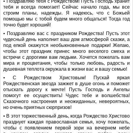
• Поздравляю тебя с Рождеством! Пусть Господь хранит
тебя и всегда помогает! Сейчас начало года, мы все
строим планы, надежды. Я надеюсь, что с Божьей
помощью мы с тобой будем много общаться! Тогда год
точно будет хороший!
• Поздравляю вас с праздником Рождества! Пусть этот
чудесный день наполнит ваш дом атмосферой сказки, а
под елкой окажутся необыкновенные подарки! Желаю,
чтобы этот праздник принес много веселого смеха и
встречи с дорогими вам людьми. Хочется пожелать вам
мира и процветания, чтобы только любовь, радость и
душевная теплота окружала в жизни вас и вашу семью!
• С Рождеством Христовым! Пускай яркая
Рождественская звезда зажжет в душе огонь и поможет
отыскать дорогу к мечте! Пусть Господь и Ангелы
помогут ее осуществить! Чудес тебе и волшебства!
Сказочного настроения и неожиданных, невероятных,
но очень приятных сюрпризов!
• В этот торжественный день, когда Рождество Христово
празднует каждая православная семья, хочу пожелать,
чтобы с появлением первой зори на вечернем небе