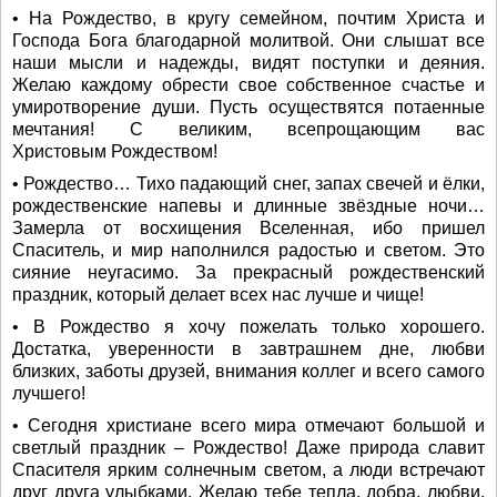
• На Рождество, в кругу семейном, почтим Христа и
Господа Бога благодарной молитвой. Они слышат все
наши мысли и надежды, видят поступки и деяния.
Желаю каждому обрести свое собственное счастье и
умиротворение души. Пусть осуществятся потаенные
мечтания! С великим, всепрощающим вас
Христовым Рождеством!
• Рождество… Тихо падающий снег, запах свечей и ёлки,
рождественские напевы и длинные звёздные ночи…
Замерла от восхищения Вселенная, ибо пришел
Спаситель, и мир наполнился радостью и светом. Это
сияние неугасимо. За прекрасный рождественский
праздник, который делает всех нас лучше и чище!
• В Рождество я хочу пожелать только хорошего.
Достатка, уверенности в завтрашнем дне, любви
близких, заботы друзей, внимания коллег и всего самого
лучшего!
• Сегодня христиане всего мира отмечают большой и
светлый праздник – Рождество! Даже природа славит
Спасителя ярким солнечным светом, а люди встречают
друг друга улыбками. Желаю тебе тепла, добра, любви,