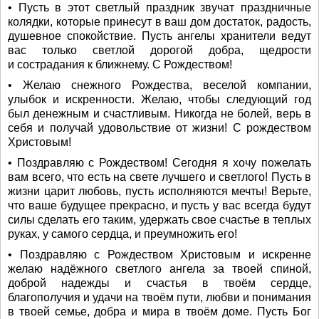
• Пусть в этот светлый праздник звучат праздничные
колядки, которые принесут в ваш дом достаток, радость,
душевное спокойствие. Пусть ангелы хранители ведут
вас только светлой дорогой добра, щедрости
и сострадания к ближнему. С Рождеством!
• Желаю снежного Рождества, веселой компании,
улыбок и искренности. Желаю, чтобы следующий год
был денежным и счастливым. Никогда не болей, верь в
себя и получай удовольствие от жизни! С рождеством
Христовым!
• Поздравляю с Рождеством! Сегодня я хочу пожелать
вам всего, что есть на свете лучшего и светлого! Пусть в
жизни царит любовь, пусть исполняются мечты! Верьте,
что ваше будущее прекрасно, и пусть у вас всегда будут
силы сделать его таким, удержать свое счастье в теплых
руках, у самого сердца, и преумножить его!
• Поздравляю с Рождеством Христовым и искренне
желаю надёжного светлого ангела за твоей спиной,
доброй надежды и счастья в твоём сердце,
благополучия и удачи на твоём пути, любви и понимания
в твоей семье, добра и мира в твоём доме. Пусть Бог