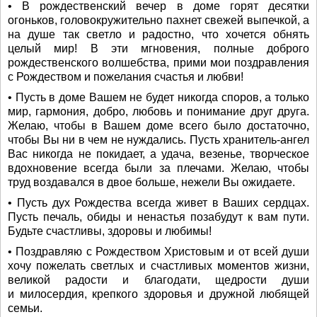
• В рождественский вечер в доме горят десятки
огоньков, головокружительно пахнет свежей выпечкой, а
на душе так светло и радостно, что хочется обнять
целый мир! В эти мгновения, полные доброго
рождественского волшебства, прими мои поздравления
с Рождеством и пожелания счастья и любви!
• Пусть в доме Вашем не будет никогда споров, а только
мир, гармония, добро, любовь и понимание друг друга.
Желаю, чтобы в Вашем доме всего было достаточно,
чтобы Вы ни в чем не нуждались. Пусть хранитель-ангел
Вас никогда не покидает, а удача, везенье, творческое
вдохновение всегда были за плечами. Желаю, чтобы
труд воздавался в двое больше, нежели Вы ожидаете.
• Пусть дух Рождества всегда живет в Ваших сердцах.
Пусть печаль, обиды и ненастья позабудут к вам пути.
Будьте счастливы, здоровы и любимы!
• Поздравляю с Рождеством Христовым и от всей души
хочу пожелать светлых и счастливых моментов жизни,
великой радости и благодати, щедрости души
и милосердия, крепкого здоровья и дружной любящей
семьи.