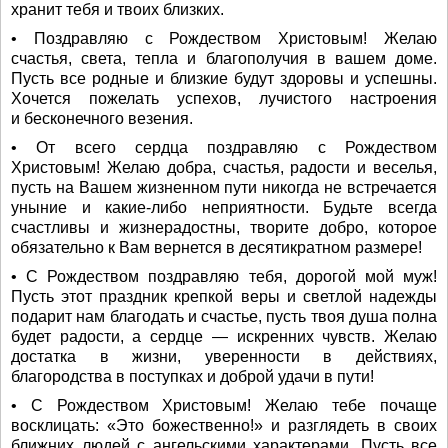
хранит тебя и твоих близких.
• Поздравляю с Рождеством Христовым! Желаю
счастья, света, тепла и благополучия в вашем доме.
Пусть все родные и близкие будут здоровы и успешны.
Хочется пожелать успехов, лучистого настроения
и бесконечного везения.
• От всего сердца поздравляю с Рождеством
Христовым! Желаю добра, счастья, радости и веселья,
пусть на Вашем жизненном пути никогда не встречается
уныние и какие-либо неприятности. Будьте всегда
счастливы и жизнерадостны, творите добро, которое
обязательно к Вам вернется в десятикратном размере!
• С Рождеством поздравляю тебя, дорогой мой муж!
Пусть этот праздник крепкой веры и светлой надежды
подарит нам благодать и счастье, пусть твоя душа полна
будет радости, а сердце — искренних чувств. Желаю
достатка в жизни, уверенности в действиях,
благородства в поступках и доброй удачи в пути!
• С Рождеством Христовым! Желаю тебе почаще
восклицать: «Это божественно!» и разглядеть в своих
ближних людей с ангельскими характерами. Пусть все