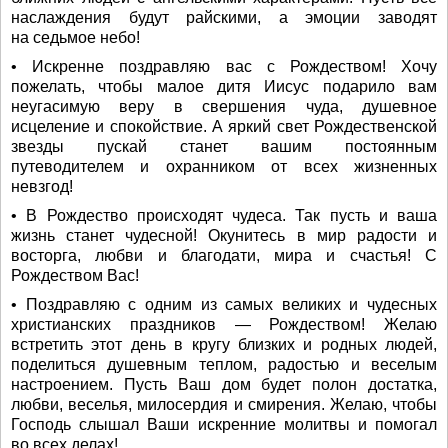
наслаждения будут райскими, а эмоции заводят
на седьмое небо!
• Искренне поздравляю вас с Рождеством! Хочу
пожелать, чтобы малое дитя Иисус подарило вам
неугасимую веру в свершения чуда, душевное
исцеление и спокойствие. А яркий свет Рождественской
звезды пускай станет вашим постоянным
путеводителем и охранником от всех жизненных
невзгод!
• В Рождество происходят чудеса. Так пусть и ваша
жизнь станет чудесной! Окунитесь в мир радости и
восторга, любви и благодати, мира и счастья! С
Рождеством Вас!
• Поздравляю с одним из самых великих и чудесных
христианских праздников — Рождеством! Желаю
встретить этот день в кругу близких и родных людей,
поделиться душевным теплом, радостью и веселым
настроением. Пусть Ваш дом будет полон достатка,
любви, веселья, милосердия и смирения. Желаю, чтобы
Господь слышал Ваши искренние молитвы и помогал
во всех делах!