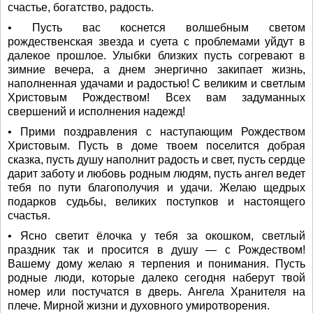
счастье, богатство, радость.
• Пусть вас коснется волшебным светом
рождественская звезда и суета с проблемами уйдут в
далекое прошлое. Улыбки близких пусть согревают в
зимние вечера, а днем энергично закипает жизнь,
наполненная удачами и радостью! С великим и светлым
Христовым Рождеством! Всех вам задуманных
свершений и исполнения надежд!
• Прими поздравления с наступающим Рождеством
Христовым. Пусть в доме твоем поселится добрая
сказка, пусть душу наполнит радость и свет, пусть сердце
дарит заботу и любовь родным людям, пусть ангел ведет
тебя по пути благополучия и удачи. Желаю щедрых
подарков судьбы, великих поступков и настоящего
счастья.
• Ясно светит ёлочка у тебя за окошком, светлый
праздник так и просится в душу — с Рождеством!
Вашему дому желаю я терпения и понимания. Пусть
родные люди, которые далеко сегодня наберут твой
номер или постучатся в дверь. Ангела Хранителя на
плече. Мирной жизни и духовного умиротворения.