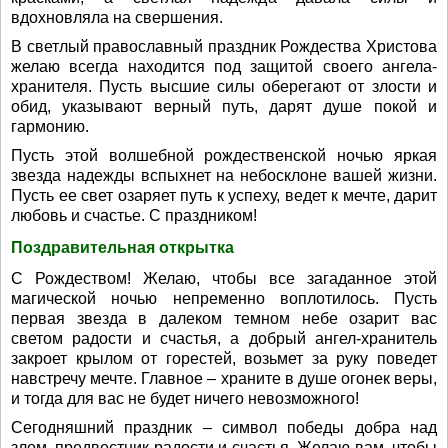
вдохновляла на свершения.
В светлый православный праздник Рождества Христова
желаю всегда находится под защитой своего ангела-
хранителя. Пусть высшие силы оберегают от злости и
обид, указывают верный путь, дарят душе покой и
гармонию.
Пусть этой волшебной рождественской ночью яркая
звезда надежды вспыхнет на небосклоне вашей жизни.
Пусть ее свет озаряет путь к успеху, ведет к мечте, дарит
любовь и счастье. С праздником!
Поздравительная открытка
С Рождеством! Желаю, чтобы все загаданное этой
магической ночью непременно воплотилось. Пусть
первая звезда в далеком темном небе озарит вас
светом радости и счастья, а добрый ангел-хранитель
закроет крылом от горестей, возьмет за руку поведет
навстречу мечте. Главное – храните в душе огонек веры,
и тогда для вас не будет ничего невозможного!
Сегодняшний праздник – символ победы добра над
злом, предвестник радости и счастья. Желаю вам, чтобы