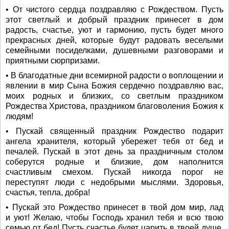
• От чистого сердца поздравляю с Рождеством. Пусть
этот светлый и добрый праздник принесет в дом
радость, счастье, уют и гармонию, пусть будет много
прекрасных дней, которые будут радовать веселыми
семейными посиделками, душевными разговорами и
приятными сюрпризами.
• В благодатные дни всемирной радости о воплощении и
явлении в мир Сына Божия сердечно поздравляю вас,
моих родных и близких, со светлым праздником
Рождества Христова, праздником благоволения Божия к
людям!
• Пускай священный праздник Рождество подарит
ангела хранителя, который убережет тебя от бед и
печалей. Пускай в этот день за праздничным столом
соберутся родные и близкие, дом наполнится
счастливым смехом. Пускай никогда порог не
переступят люди с недобрыми мыслями. Здоровья,
счастья, тепла, добра!
• Пускай это Рождество принесет в твой дом мир, лад
и уют! Желаю, чтобы Господь хранил тебя и всю твою
семью от бед! Пусть счастье будет царить в твоей душе,