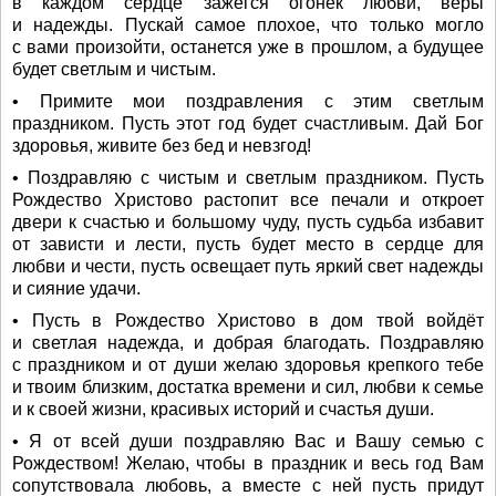
в каждом сердце зажегся огонек любви, веры
и надежды. Пускай самое плохое, что только могло
с вами произойти, останется уже в прошлом, а будущее
будет светлым и чистым.
• Примите мои поздравления с этим светлым
праздником. Пусть этот год будет счастливым. Дай Бог
здоровья, живите без бед и невзгод!
• Поздравляю с чистым и светлым праздником. Пусть
Рождество Христово растопит все печали и откроет
двери к счастью и большому чуду, пусть судьба избавит
от зависти и лести, пусть будет место в сердце для
любви и чести, пусть освещает путь яркий свет надежды
и сияние удачи.
• Пусть в Рождество Христово в дом твой войдёт
и светлая надежда, и добрая благодать. Поздравляю
с праздником и от души желаю здоровья крепкого тебе
и твоим близким, достатка времени и сил, любви к семье
и к своей жизни, красивых историй и счастья души.
• Я от всей души поздравляю Вас и Вашу семью с
Рождеством! Желаю, чтобы в праздник и весь год Вам
сопутствовала любовь, а вместе с ней пусть придут