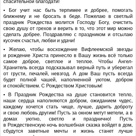
спасительной благодати!
• Бог учит нас быть терпимее и добрее, помогать
ближнему и не бросать в беде. Пожелаю в светлый
праздник Рождества молится Господу Богу, очистить
свою душу от грехов и верить в то, что этот мир можно
сделать добрее. Поздравляю с праздником и отсылаю
кусочек счастья, любви и удачи!
• Желаю, чтобы восхождение Вифлеемской звезды
и рождение Христа принесло в Вашу жизнь всё только
самое доброе, светлое и теплое. Чтобы Ангел-
Хранитель всегда подсказывал верный путь и уберегал
от грусти, печалей, невзгод. А дом Ваш пусть всегда
будет полной чашей, наполненной уютом, добром
и спокойствием. С Рождеством Христовым!
• В Праздник Рождества на душе становится тепло,
наши сердца наполняются добром, ожиданием чудес,
каждому хочется стать чище, лучше, дарить доброту
и свою любовь другим! Пусть за окном метут метели, а в
домах уютно, светло и празднично! Пусть
в Рождественскую ночь волшебная сказка войдет в дом,
сбудутся заветные мечты и жизнь станет лучше