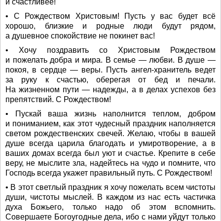
и счастливее!
• С Рождеством Христовым! Пусть у вас будет всё
хорошо, близкие и родные люди будут рядом,
а душевное спокойствие не покинет вас!
• Хочу поздравить со Христовым Рождеством
и пожелать добра и мира. В семье — любви. В душе —
покоя, в сердце — веры. Пусть ангел-хранитель ведет
за руку к счастью, оберегая от бед и печали.
На жизненном пути — надежды, а в делах успехов без
препятствий. С Рождеством!
• Пускай ваша жизнь наполнится теплом, добром
и пониманием, как этот чудесный праздник наполняется
светом рождественских свечей. Желаю, чтобы в вашей
душе всегда царила благодать и умиротворение, а в
ваших домах всегда был уют и счастье. Крепите в себе
веру, не мыслите зла, надейтесь на чудо и помните, что
Господь всегда укажет правильный путь. С Рождеством!
• В этот светлый праздник я хочу пожелать всем чистоты
души, чистоты мыслей. В каждом из нас есть частичка
духа Божьего, только надо об этом вспомнить.
Совершаете Богоугодные дела, ибо с нами уйдут только