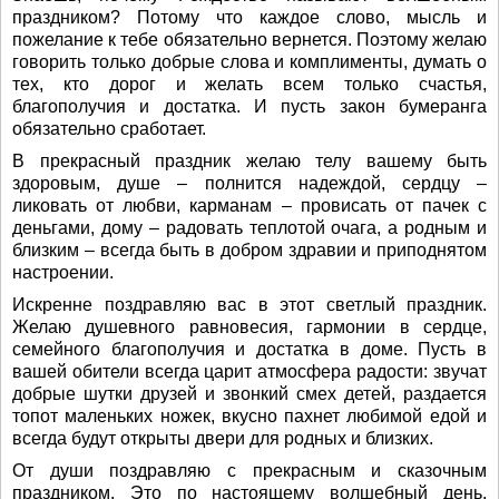
праздником? Потому что каждое слово, мысль и
пожелание к тебе обязательно вернется. Поэтому желаю
говорить только добрые слова и комплименты, думать о
тех, кто дорог и желать всем только счастья,
благополучия и достатка. И пусть закон бумеранга
обязательно сработает.
В прекрасный праздник желаю телу вашему быть
здоровым, душе – полнится надеждой, сердцу –
ликовать от любви, карманам – провисать от пачек с
деньгами, дому – радовать теплотой очага, а родным и
близким – всегда быть в добром здравии и приподнятом
настроении.
Искренне поздравляю вас в этот светлый праздник.
Желаю душевного равновесия, гармонии в сердце,
семейного благополучия и достатка в доме. Пусть в
вашей обители всегда царит атмосфера радости: звучат
добрые шутки друзей и звонкий смех детей, раздается
топот маленьких ножек, вкусно пахнет любимой едой и
всегда будут открыты двери для родных и близких.
От души поздравляю с прекрасным и сказочным
праздником. Это по настоящему волшебный день.