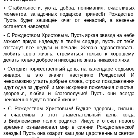
• Стабильности, уюта, добра, понимания, счастливых
моментов, загадочных подарков принесёт Рождество!
Пусть будет защищён очаг от ненастий, а везенье
останется навсегда!
• С Рождеством Христовым. Пусть яркая звезда на небе
зажжёт яркую надежду в твоём сердце, пусть от тебя
отстанут все недуги и печали. Желаю здравствовать,
любить свою жизнь, стремиться только к хорошему,
делать только доброе и никогда не знать никакого лиха.
• Сегодня торжественный день, на календаре седьмое
января, а это значит наступило Рождество! И
невозможно утаить добрые слова, строки поздравления
идут одна за другой и мои искрение пожелания счастья,
здоровья, любви и благополучия! Пусть они всегда
неизменно будут в твоей жизни!
• С Рождеством Христовым! Будьте здоровы, сильны
и счастливы в этот знаменательный день, когда
в Вифлеемских яслях родился Иисус и отсчет нового
времени ознаменовал мир в сиянии Рождественской
звезды! Пусть она озарит ваш дом царственным светом