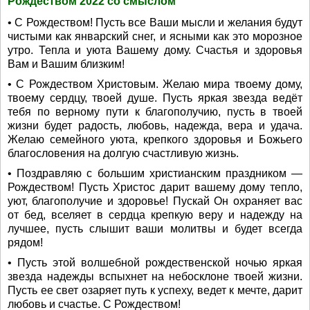
Рождеством 2022 со смыслом
• С Рождеством! Пусть все Ваши мысли и желания будут
чистыми как январский снег, и ясными как это морозное
утро. Тепла и уюта Вашему дому. Счастья и здоровья
Вам и Вашим близким!
• С Рождеством Христовым. Желаю мира твоему дому,
твоему сердцу, твоей душе. Пусть яркая звезда ведёт
тебя по верному пути к благополучию, пусть в твоей
жизни будет радость, любовь, надежда, вера и удача.
Желаю семейного уюта, крепкого здоровья и Божьего
благословения на долгую счастливую жизнь.
• Поздравляю с большим христианским праздником —
Рождеством! Пусть Христос дарит вашему дому тепло,
уют, благополучие и здоровье! Пускай Он охраняет вас
от бед, вселяет в сердца крепкую веру и надежду на
лучшее, пусть слышит ваши молитвы и будет всегда
рядом!
• Пусть этой волшебной рождественской ночью яркая
звезда надежды вспыхнет на небосклоне твоей жизни.
Пусть ее свет озаряет путь к успеху, ведет к мечте, дарит
любовь и счастье. С Рождеством!