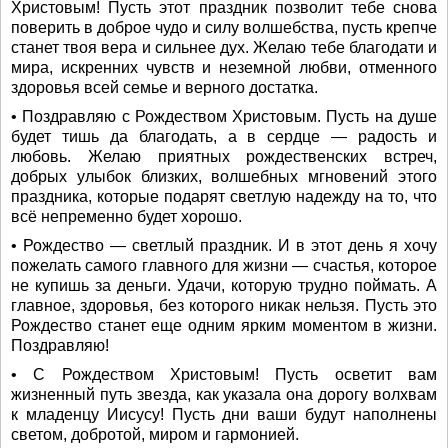
Христовым! Пусть этот праздник позволит тебе снова
поверить в доброе чудо и силу волшебства, пусть крепче
станет твоя вера и сильнее дух. Желаю тебе благодати и
мира, искренних чувств и неземной любви, отменного
здоровья всей семье и верного достатка.
• Поздравляю с Рождеством Христовым. Пусть на душе
будет тишь да благодать, а в сердце — радость и
любовь. Желаю приятных рождественских встреч,
добрых улыбок близких, волшебных мгновений этого
праздника, которые подарят светлую надежду на то, что
всё непременно будет хорошо.
• Рождество — светлый праздник. И в этот день я хочу
пожелать самого главного для жизни — счастья, которое
не купишь за деньги. Удачи, которую трудно поймать. А
главное, здоровья, без которого никак нельзя. Пусть это
Рождество станет еще одним ярким моментом в жизни.
Поздравляю!
• С Рождеством Христовым! Пусть осветит вам
жизненный путь звезда, как указала она дорогу волхвам
к младенцу Иисусу! Пусть дни ваши будут наполнены
светом, добротой, миром и гармонией.