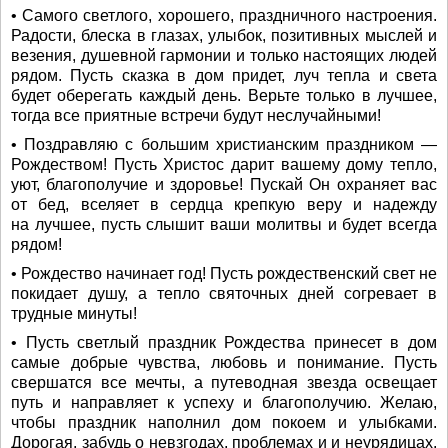
• Самого светлого, хорошего, праздничного настроения.
Радости, блеска в глазах, улыбок, позитивных мыслей и
везения, душевной гармонии и только настоящих людей
рядом. Пусть сказка в дом придет, луч тепла и света
будет оберегать каждый день. Верьте только в лучшее,
тогда все приятные встречи будут неслучайными!
• Поздравляю с большим христианским праздником —
Рождеством! Пусть Христос дарит вашему дому тепло,
уют, благополучие и здоровье! Пускай Он охраняет вас
от бед, вселяет в сердца крепкую веру и надежду
на лучшее, пусть слышит ваши молитвы и будет всегда
рядом!
• Рождество начинает год! Пусть рождественский свет не
покидает душу, а тепло святочных дней согревает в
трудные минуты!
• Пусть светлый праздник Рождества принесет в дом
самые добрые чувства, любовь и понимание. Пусть
свершатся все мечты, а путеводная звезда освещает
путь и направляет к успеху и благополучию. Желаю,
чтобы праздник наполнил дом покоем и улыбками.
Дорогая, забудь о невзгодах, проблемах и и неурядицах.