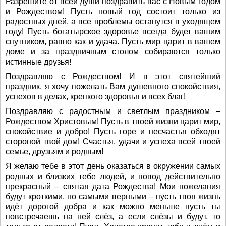
Разрешите от всей души поздравить вас с Новым годом
и Рождеством! Пусть новый год состоит только из
радостных дней, а все проблемы останутся в уходящем
году! Пусть богатырское здоровье всегда будет вашим
спутником, равно как и удача. Пусть мир царит в вашем
доме и за праздничным столом собираются только
истинные друзья!
Поздравляю с Рождеством! И в этот святейший
праздник, я хочу пожелать Вам душевного спокойствия,
успехов в делах, крепкого здоровья и всех благ!
Поздравляю с радостным и светлым праздником –
Рождеством Христовым! Пусть в твоей жизни царит мир,
спокойствие и добро! Пусть горе и несчастья обходят
стороной твой дом! Счастья, удачи и успеха всей твоей
семье, друзьям и родным!
Я желаю тебе в этот день оказаться в окружении самых
родных и близких тебе людей, и повод действительно
прекрасный – святая дата Рождества! Мои пожелания
будут кроткими, но самыми верными – пусть твоя жизнь
идёт дорогой добра и как можно меньше пусть ты
повстречаешь на ней слёз, а если слёзы и будут, то