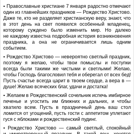
• Православные христиане 7 января радостно отмечают
один из главнейших праздников — Рождество Христово.
Даже те, кто не разделяет христианскую веру, знают, что
в этот день на свет появился особенный младенец,
которому суждено было изменить мир. Но далеко
не каждому известна подробная история возникновения
праздника, а она не ограничивается лишь одним
событием.
• Рождество Христово — невероятно светлый праздник,
поэтому я желаю, чтобы твои помыслы и поступки
всегда были такими же чистыми и светлыми! Желаю,
чтобы Господь благословил тебя и оберегал от всех бед!
Пусть счастье всегда царит в твоем сердце, а вера в —
душе! Желаю всяческих благ, удачи и достатка!
• Желаем в Рождественский сочельник испечь имбирное
печенье и угостить им ближних и дальних, и чтобы
хватило всем. Пусть в праздничный день ваш стол
ломится от угощений, пусть гости с аппетитом уплетают
гуся с яблоками и рождественский пудинг.
• Рождество Христово — самый светлый, спокойный
и умиротворенный праздник. В такой день хочется