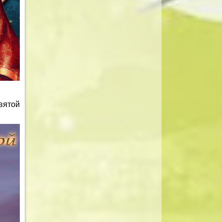
вятой