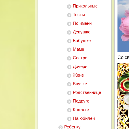
Прикольные
Тосты
По имени
Девушке
Бабушке
Маме
Со с
Сестре
Дочери
Жене
Внучке
Родственнице
Подруге
Коллеге
На юбилей
Ребенку