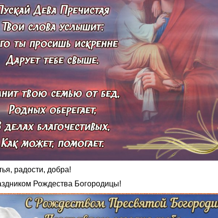
ья, радости, добра!
аздником Рождества Богородицы!