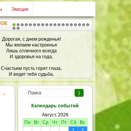
ы
Эмоции
НОЕ
1
2
3
4
5
6
7
8
9
10
11
12
13
14
15
16
17
18
19
20
21
Пишу тебе на телефон -
Пусть от меня поздравит он!
И радость в день рождения,
Пришлёт без промедления!
о
Календарь событий
Август, 2026
Пн
Вт
Ср
Чт
Пт
Сб
Вс
1
2