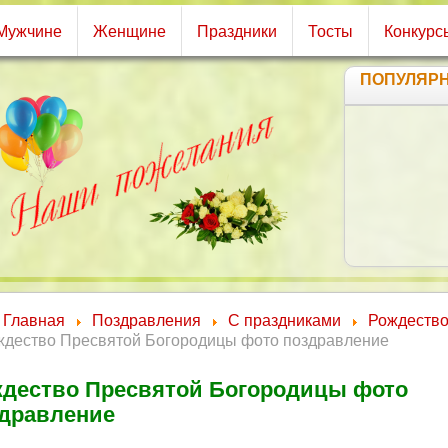
Мужчине
Женщине
Праздники
Тосты
Конкурс
ПОПУЛЯР
Главная
Поздравления
С праздниками
Рождеств
ждество Пресвятой Богородицы фото поздравление
дество Пресвятой Богородицы фото
дравление