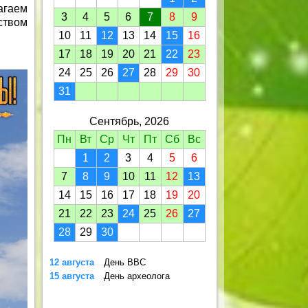
агаем
3
4
5
6
7
8
9
ством
10
11
12
13
14
15
16
17
18
19
20
21
22
23
24
25
26
27
28
29
30
31
Сентябрь, 2026
Пн
Вт
Ср
Чт
Пт
Сб
Вс
1
2
3
4
5
6
7
8
9
10
11
12
13
14
15
16
17
18
19
20
21
22
23
24
25
26
27
28
29
30
12 августа
День ВВС
15 августа
День археолога