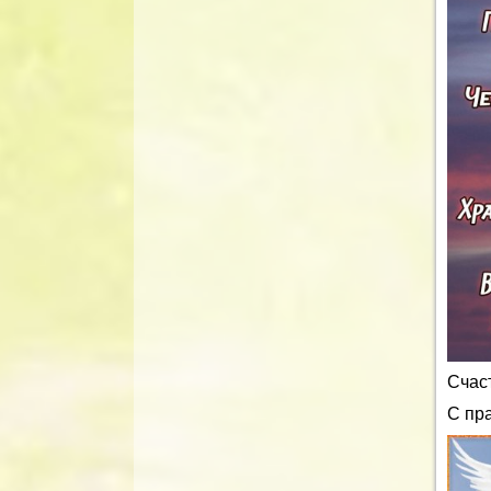
Счаст
С пр