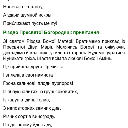
Навевают теплоту,
А удачи шумной искры
Приближают пусть мечту!
Різдво Пресвятої Богородиці: привітання
Зі святом Різдва Божої Матері! Братимемо приклад із
Пресвятої Діви Марії. Молячись Богові та очікуючи,
докладімо й власних зусиль та старань. Будемо цуратися
й уникати гріха. Щастя всім та любові Божої! Амінь.
Це прийшла друга Пречиста!
І вплела в свої намиста
Грона калинові, плоди пурпорові
Із яблук налитих, із груш соковитих,
Із кавунів, динь і слив,
З неповторних земних див,
Різних сортів винограду.
По дозрілому йде саду,