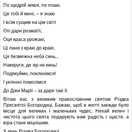
По щедрій землі, по плаю.
Це тобі й мені, – я знаю
І всім сущим на цім світі
Оті дари розмаїті,
Оця краса урожаю,
Ці лани з краю до краю,
Ця безмежна неба синь...
Навкруги, де зір не кинь!
Подякуймо, поклонімся!
І уклінно помолімся
До Діви Марії – за дари такі її.
Вітаю вас з великим православним святом Різдва
Пресвятої Богородиці. Бажаю, щоб в житті завжди було
місце для великих і маленьких чудес. Нехай велич і
чистота цього свята подарують вам радість і щастя, а
віра стане міцнішим.
У день Різдва Богородиці