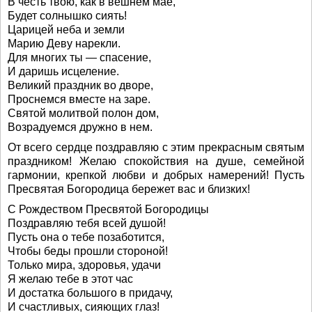
В честь твою, как в вешнем мае,
Будет солнышко сиять!
Царицей неба и земли
Марию Деву нарекли.
Для многих ты — спасение,
И даришь исцеление.
Великий праздник во дворе,
Проснемся вместе на заре.
Святой молитвой полон дом,
Возрадуемся дружно в нем.
От всего сердце поздравляю с этим прекрасным святым
праздником! Желаю спокойствия на душе, семейной
гармонии, крепкой любви и добрых намерений! Пусть
Пресвятая Богородица бережет вас и близких!
С Рождеством Пресвятой Богородицы
Поздравляю тебя всей душой!
Пусть она о тебе позаботится,
Чтобы беды прошли стороной!
Только мира, здоровья, удачи
Я желаю тебе в этот час
И достатка большого в придачу,
И счастливых, сияющих глаз!