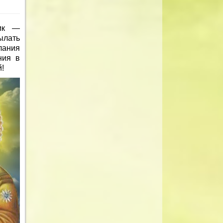
ник —
ылать
лания
ния в
!