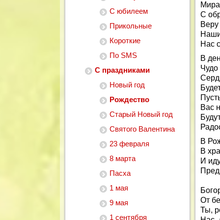
Мира
С юбилеем
С об
Веру
Прикольные
Наши
Короткие
Нас с
По SMS
В де
Чудо 
С праздниками
Серд
Новый год
Буде
Пусть
Рождество
Вас н
Старый Новый год
Буду
Радос
Святого Валентина
В Ро
23 февраля
В хра
8 марта
И ид
Пред
Пасха
1 мая
Бого
От бе
9 мая
Ты, 
1 сентября
Нас, 