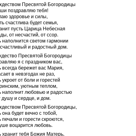
ждеством Пресвятой Богородицы
уши поздравляю тебя!
лаю здоровье и силы,
ть счастлива будет семья,
анит пусть Царица Небесная
ды, от несчастий, от ссор.
ь наполнится светом гармонии
 счастливый и радостный дом.
ждество Пресвятой Богородицы
равляю я с праздником вас,
ь всегда бережет вас Мария,
сает в невзгодах не раз,
 укроет от боли и горестей
ринским, уютным теплом,
ь наполнит любовью и радостью
душу и сердце, и дом.
ждеством Пресвятой Богородицы,
 она будет вечно с тобой,
 печали и горести скроются,
душе воцарится любовь.
ь хранит тебя Божия Матерь,