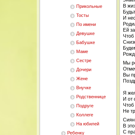
В жи
Прикольные
Будьт
Тосты
И нес
Роди
По имени
Ей з
Девушке
Чтоб
Сниз
Бабушке
Буде
Маме
Рожд
Сестре
Мы р
Отме
Дочери
Вы п
Жене
Позд
Внучке
Я же
Родственнице
И от 
Чтоб 
Подруге
Не т
Коллеге
Сиян
На юбилей
В это
С пр
Ребенку