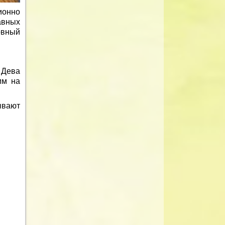
ионно
авных
овный
 Дева
им на
вают