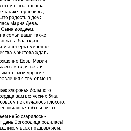
зни путь она прошла.
е так же терпеливы,
ите радость в дом:
лась Мария Дева,
а Сына воздаём.
 на семьи ваши также
ошла та благодать.
м мы теперь смиренно
ества Христова ждать.
ождение Девы Марии
чаем сегодня не зря,
римите, мои дорогие
равления с тем от меня.
лаю здоровья большого
сердца вам всяческих благ,
совсем не случалось плохого,
ревожились чтоб вы никак!
ьем небо озарилось -
т день Богородица родилась!
аздником всех поздравляем,