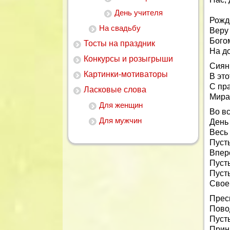
День учителя
Рожд
На свадьбу
Веру 
Бого
Тосты на праздник
На до
Конкурсы и розыгрыши
Сиян
Картинки-мотиваторы
В это
С пр
Ласковые слова
Мира
Для женщин
Во вс
Для мужчин
День
Весь
Пусть
Впере
Пусть
Пусть
Своею
Прес
Пово
Пусть
Прин