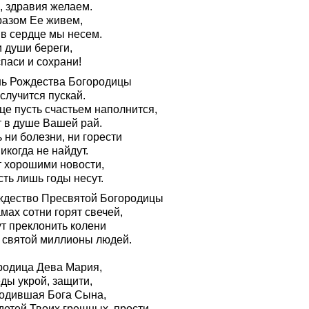
, здравия желаем.
разом Ее живем,
 в сердце мы несем.
 души береги,
паси и сохрани!
нь Рождества Богородицы
случится пускай.
це пусть счастьем наполнится,
т в душе Вашей рай.
 ни болезни, ни горести
икогда не найдут.
т хорошими новости,
ть лишь годы несут.
ждество Пресвятой Богородицы
мах сотни горят свечей,
ут преклонить колени
 святой миллионы людей.
родица Дева Мария,
ды укрой, защити,
родившая Бога Сына,
детей Твоих грешных, прости.