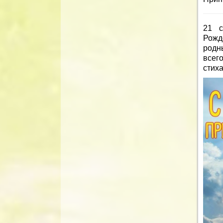
21 с
Рожд
родн
всег
стих