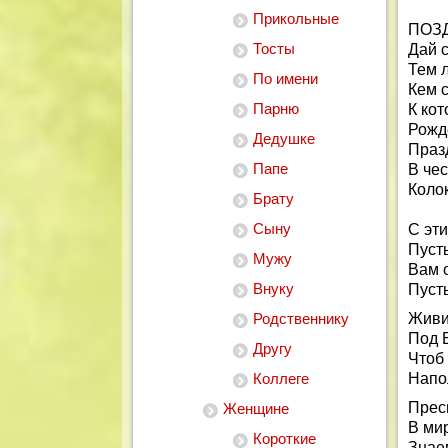
Прикольные
ПОЗ
Тосты
Дай с
Тем л
По имени
Кем с
Парню
К ко
Рожд
Дедушке
Праз
Папе
В че
Коло
Брату
Сыну
С эт
Пуст
Мужу
Вам 
Внуку
Пусть
Родственнику
Живи
Под 
Другу
Чтоб
Коллеге
Напо
Прес
Женщине
В ми
Короткие
Знае