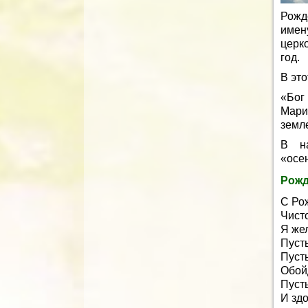
Рожд
имен
церк
год.
В это
«Бог
Мари
земл
В н
«осен
Рожд
С Ро
Чист
Я же
Пуст
Пусть
Обойд
Пусть
И здо