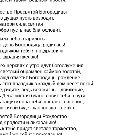
ество Пресвятой Богородицы
в душах пусть возродит,
матери сила святая
бро пусть нас благословит.
ьем небо озарилось -
т день Богородица родилась!
аздником тебя я поздравляю,
, здравия желаю!
ех церквях с утра идут богослужения,
 светлый обрамлен каймою золотой,
 люд отметит Богородицы рождение,
 этот праздник в каждый дом несет покой.
д идите, ведь вся жизнь – движение,
 Дева чистая благословит тебя в пути,
 защитит она тебя, пошлет спасение,
 силой будет, как звезда, светить.
вятой Богородицы Рождество -
д к радости и ликованию!
 к тебе придет светлое торжество,
имай же сейчас пожелания!