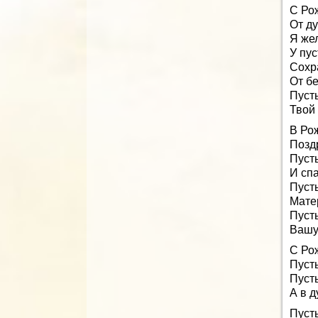
С Ро
От д
Я же
У пус
Сохр
От бе
Пуст
Твой
В Ро
Позд
Пуст
И спа
Пусть
Мате
Пуст
Вашу 
С Ро
Пусть
Пусть
А в 
Пуст