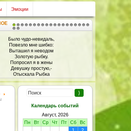
ы
Эмоции
НОЕ
1
2
3
4
5
6
7
8
9
10
11
12
13
14
15
16
17
18
19
20
21
Желаю лишь счастливых дней,
реди ярких солнечных аллей!
зни такой, чтоб хотелось жить,
Помнить о хорошем и любить,
Чтобы все родным казалось,
Все быстрей осуществлялось!
бщем, жизни самой прекрасной,
И любви конечно, страстной!
о
ы
Календарь событий
Август, 2026
Пн
Вт
Ср
Чт
Пт
Сб
Вс
1
2