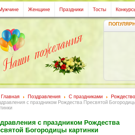
Мужчине
Женщине
Праздники
Тосты
Конкурс
ПОПУЛЯР
С
Жи
В о
Главная
Поздравления
С праздниками
Рождеств
здравления с праздником Рождества Пресвятой Богородиц
тинки
дравления с праздником Рождества
святой Богородицы картинки