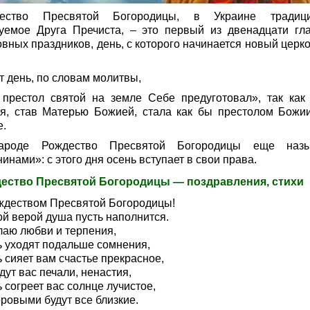
ество Пресвятой Богородицы, в Украине традиц
уемое Друга Пречиста, – это первый из двенадцати гл
овных праздников, день, с которого начинается новый церк
т день, по словам молитвы,
 престол святой на земле Себе предуготовал», так как
я, став Матерью Божией, стала как бы престолом Божи
е.
ароде Рождество Пресвятой Богородицы еще назы
инами»: с этого дня осень вступает в свои права.
ество Пресвятой Богородицы — поздравления, стихи
ждеством Пресвятой Богородицы!
ой верой душа пусть наполнится.
лаю любви и терпения,
ь уходят подальше сомнения,
 сияет вам счастье прекрасное,
ут вас печали, ненастия,
 согреет вас солнце лучистое,
ровыми будут все близкие.