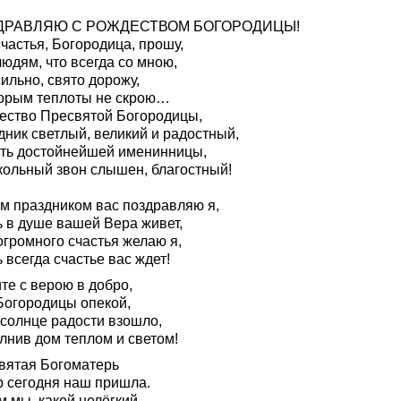
ДРАВЛЯЮ С РОЖДЕСТВОМ БОГОРОДИЦЫ!
частья, Богородица, прошу,
юдям, что всегда со мною,
ильно, свято дорожу,
торым теплоты не скрою…
ество Пресвятой Богородицы,
дник светлый, великий и радостный,
сть достойнейшей именинницы,
кольный звон слышен, благостный!
им праздником вас поздравляю я,
ь в душе вашей Вера живет,
огромного счастья желаю я,
 всегда счастье вас ждет!
те с верою в добро,
Богородицы опекой,
 солнце радости взошло,
лнив дом теплом и светом!
вятая Богоматерь
р сегодня наш пришла.
м мы, какой нелёгкий