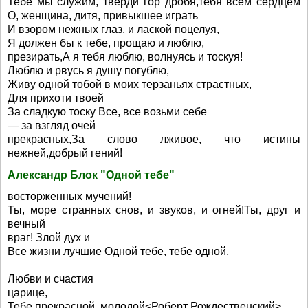
Тебе мы служим, тверди гор дробя,тебя всем сердцем
О, женщина, дитя, привыкшее играть
И взором нежных глаз, и лаской поцелуя,
Я должен бы к тебе, прощаю и люблю,
презирать,А я тебя люблю, волнуясь и тоскуя!
Люблю и рвусь я душу погублю,
Живу одной тобой в моих терзаньях страстных,
Для прихоти твоей
За сладкую тоску Все, все возьми себе
— за взгляд очей
прекрасных,За слово лживое, что истины
нежней,добрый гений!
Александр Блок "Одной тебе"
восторженных мучений!
Ты, море странных снов, и звуков, и огней!Ты, друг и
вечный
враг! Злой дух и
Все жизни лучшие Одной тебе, тебе одной,
Любви и счастия
царице,
Тебе прекрасной, молодой<Роберт Рождественский>