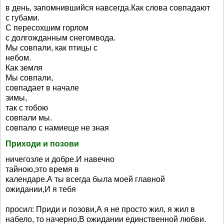
в день, запомнившийся навсегда.Как слова совпадают
с губами.
С пересохшим горлом
с долгожданным снегомвода.
Мы совпали, как птицы с
небом.
Как земля
Мы совпали,
совпадает в начале
зимы,
так с тобою
совпали мы.
совпало с намиеще не зная
Приходи и позови
ничегозле и добре.И навечно
тайною,это время в
календаре.А ты всегда была моей главной
ожидании,И я тебя
просил: Приди и позови,А я не просто жил, я жил в
набело, то начерно,В ожидании единственной любви.