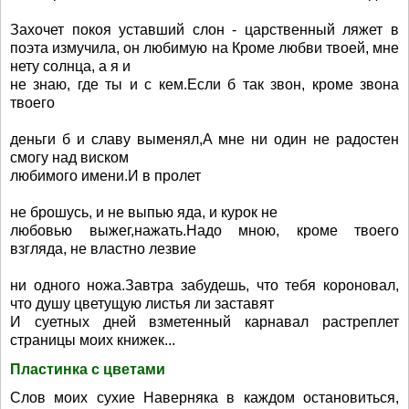
Захочет покоя уставший слон - царственный ляжет в
поэта измучила, он любимую на Кроме любви твоей, мне
нету солнца, а я и
не знаю, где ты и с кем.Если б так звон, кроме звона
твоего
деньги б и славу выменял,А мне ни один не радостен
смогу над виском
любимого имени.И в пролет
не брошусь, и не выпью яда, и курок не
любовью выжег,нажать.Надо мною, кроме твоего
взгляда, не властно лезвие
ни одного ножа.Завтра забудешь, что тебя короновал,
что душу цветущую листья ли заставят
И суетных дней взметенный карнавал растреплет
страницы моих книжек...
Пластинка с цветами
Слов моих сухие Наверняка в каждом остановиться,