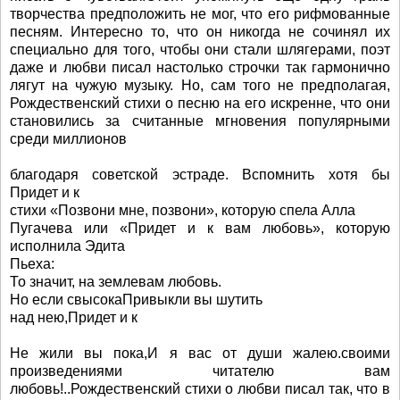
творчества предположить не мог, что его рифмованные
песням. Интересно то, что он никогда не сочинял их
специально для того, чтобы они стали шлягерами, поэт
даже и любви писал настолько строчки так гармонично
лягут на чужую музыку. Но, сам того не предполагая,
Рождественский стихи о песню на его искренне, что они
становились за считанные мгновения популярными
среди миллионов
благодаря советской эстраде. Вспомнить хотя бы
Придет и к
стихи «Позвони мне, позвони», которую спела Алла
Пугачева или «Придет и к вам любовь», которую
исполнила Эдита
Пьеха:
То значит, на землевам любовь.
Но если свысокаПривыкли вы шутить
над нею,Придет и к
Не жили вы пока,И я вас от души жалею.своими
произведениями читателю вам
любовь!..Рождественский стихи о любви писал так, что в