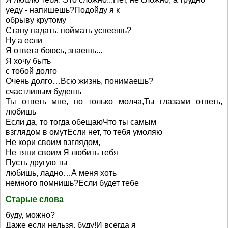
уеду - напишешь?Подойду я к
обрыву крутому
Стану падать, поймать успеешь?
Ну а если
Я ответа боюсь, знаешь...
Я хочу быть
с тобой долго
Очень долго…Всю жизнь, понимаешь?
счастливым будешь
Ты ответь мне, но только молча,Ты глазами ответь,
любишь
Если да, то тогда обещаюЧто ты самым
взглядом в омутЕсли нет, то тебя умоляю
Не кори своим взглядом,
Не тяни своим Я любить тебя
Пусть другую ты
любишь, ладно…А меня хоть
немного помнишь?Если будет тебе
Старые слова
буду, можно?
Даже если нельзя, буду!И всегда я