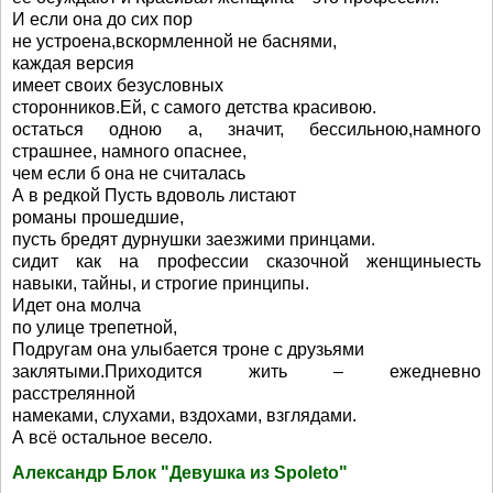
И если она до сих пор
не устроена,вскормленной не баснями,
каждая версия
имеет своих безусловных
сторонников.Ей, с самого детства красивою.
остаться одною а, значит, бессильною,намного
страшнее, намного опаснее,
чем если б она не считалась
А в редкой Пусть вдоволь листают
романы прошедшие,
пусть бредят дурнушки заезжими принцами.
сидит как на профессии сказочной женщиныесть
навыки, тайны, и строгие принципы.
Идет она молча
по улице трепетной,
Подругам она улыбается троне с друзьями
заклятыми.Приходится жить – ежедневно
расстрелянной
намеками, слухами, вздохами, взглядами.
А всё остальное весело.
Александр Блок "Девушка из Spoleto"