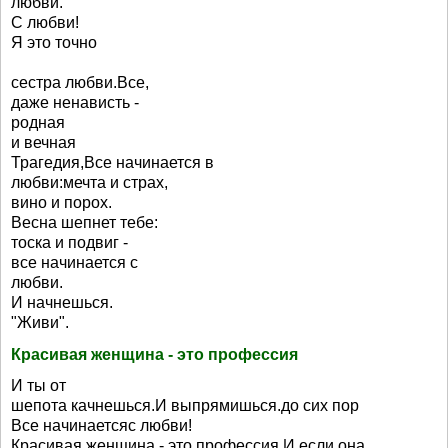
любви.
С любви!
Я это точно
сестра любви.Все,
даже ненависть -
родная
и вечная
Трагедия,Все начинается в
любви:мечта и страх,
вино и порох.
Весна шепнет тебе:
тоска и подвиг -
все начинается с
любви.
И начнешься.
"Живи".
Красивая женщина - это профессия
И ты от
шепота качнешься.И выпрямишься.до сих пор
Все начинаетсяс любви!
Красивая женщина - это профессия.И если она