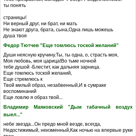
ты понять
страницы!
Ни верный друг, ни брат, ни мать
Не знают друга, брата, сына,Одна лишь можешь
душа твоя
Федор Тютчев "Еще томлюсь тоской желаний"
Души неясную кручину.Ты, ты одна, о, страсть моя,
Моя любовь, моя царица!Во тьме ночной
тебе душой -Блестит, как дальняя зарница.
Еще томлюсь тоской желаний,
Еще стремлюсь к
Твой милый образ, незабвенный,И в сумраке
воспоминаний
Еще ловлю я образ твой...
Владимир Маяковский "Дым табачный воздух
выел..."
небе звезда...Он предо мной везде, всегда,
Недостижимый, неизменный,Как ночью на впервые руки