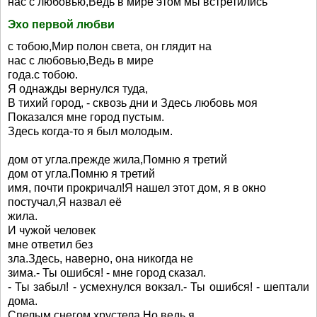
нас с любовью,Ведь в мире этом мы встретились
Эхо первой любви
с тобою,Мир полон света, он глядит на
нас с любовью,Ведь в мире
года.с тобою.
Я однажды вернулся туда,
В тихий город, - сквозь дни и Здесь любовь моя
Показался мне город пустым.
Здесь когда-то я был молодым.
дом от угла.прежде жила,Помню я третий
дом от угла.Помню я третий
имя, почти прокричал!Я нашел этот дом, я в окно
постучал,Я назвал её
жила.
И чужой человек
мне ответил без
зла.Здесь, наверно, она никогда не
зима.- Ты ошибся! - мне город сказал.
- Ты забыл! - усмехнулся вокзал.- Ты ошибся! - шептали
дома.
Спелым снегом хрустела Но ведь я