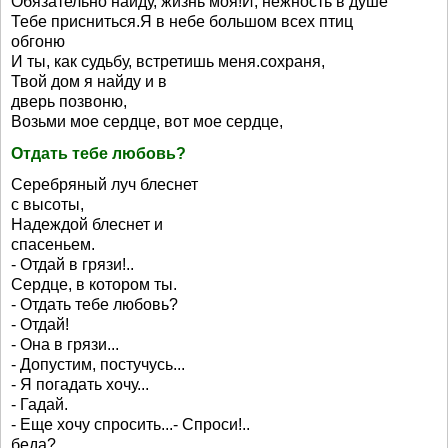
Обязательно найду, жизнь моя!И, нежность в душе
Тебе присниться.Я в небе большом всех птиц
обгоню
И ты, как судьбу, встретишь меня.сохраня,
Твой дом я найду и в
дверь позвоню,
Возьми мое сердце, вот мое сердце,
Отдать тебе любовь?
Серебряный луч блеснет
с высоты,
Надеждой блеснет и
спасеньем.
- Отдай в грязи!..
Сердце, в котором ты.
- Отдать тебе любовь?
- Отдай!
- Она в грязи...
- Допустим, постучусь...
- Я погадать хочу...
- Гадай.
- Еще хочу спросить...- Спроси!..
беда?