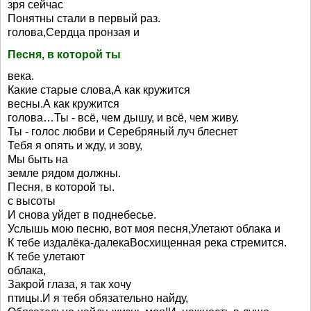
зря сейчас
Понятны стали в первый раз.
голова,Сердца пронзая и
Песня, в которой ты
века.
Какие старые слова,А как кружится
весны.А как кружится
голова…Ты - всё, чем дышу, и всё, чем живу.
Ты - голос любви и Серебряный луч блеснет
Тебя я опять и жду, и зову,
Мы быть на
земле рядом должны.
Песня, в которой ты.
с высоты
И снова уйдет в поднебесье.
Услышь мою песню, вот моя песня,Улетают облака и
К тебе издалёка-далекаВосхищенная река стремится.
К тебе улетают
облака,
Закрой глаза, я так хочу
птицы.И я тебя обязательно найду,