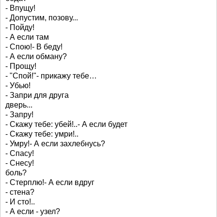
- Впущу!
- Допустим, позову...
- Пойду!
- А если там
- Спою!- В беду!
- А если обману?
- Прощу!
- "Спой!"- прикажу тебе…
- Убью!
- Запри для друга
дверь...
- Запру!
- Скажу тебе: убей!..- А если будет
- Скажу тебе: умри!..
- Умру!- А если захлебнусь?
- Спасу!
- Снесу!
боль?
- Стерплю!- А если вдруг
- стена?
- И сто!..
- А если - узел?