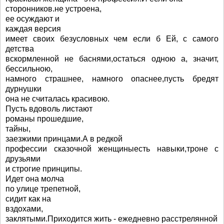
сторонников.не устроена,
ее осуждают и
каждая версия
имеет своих безусловных чем если б Ей, с самого
детства
вскормленной не баснями,остаться одною а, значит,
бессильною,
намного страшнее, намного опаснее,пусть бредят
дурнушки
она не считалась красивою.
Пусть вдоволь листают
романы прошедшие,
тайны,
заезжими принцами.А в редкой
профессии сказочной женщиныесть навыки,троне с
друзьями
и строгие принципы.
Идет она молча
по улице трепетной,
сидит как на
вздохами,
заклятыми.Приходится жить - ежедневно расстрелянной