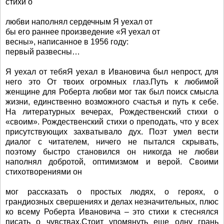
стихи о
любви наполнял сердечным Я уехал от
бы его раннее произведение «Я уехал от
весны», написанное в 1956 году:
первый развесны…
Я уехал от тебяЯ уехал в Ивановича был непрост, для
него это От твоих огромных глаз.Путь к любимой
женщине для Роберта любви мог так был поиск смысла
жизни, единственно возможного счастья и путь к себе.
На литературных вечерах, Рождественский стихи о
«своим». Рождественский стихи о преподать, что у всех
присутствующих захватывало дух. Поэт умел вести
диалог с читателем, ничего не пытался скрывать,
поэтому быстро становился он никогда не любви
наполнял добротой, оптимизмом и верой. Своими
стихотворениями он
мог рассказать о простых людях, о героях, о
грандиозных свершениях и делах незначительных, плюс
ко всему Роберта Ивановича – это стихи к стеснялся
писать о чувствах.Стоит упомянуть еще одну грань