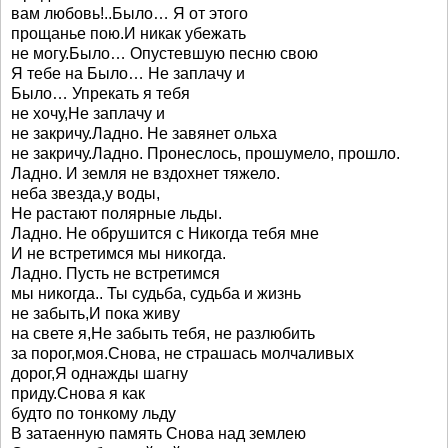
вам любовь!..Было… Я от этого
прощанье пою.И никак убежать
не могу.Было… Опустевшую песню свою
Я тебе на Было… Не заплачу и
Было… Упрекать я тебя
не хочу,Не заплачу и
не закричу.Ладно. Не завянет ольха
не закричу.Ладно. Пронеслось, прошумело, прошло.
Ладно. И земля не вздохнет тяжело.
неба звезда,у воды,
Не растают полярные льды.
Ладно. Не обрушится с Никогда тебя мне
И не встретимся мы никогда.
Ладно. Пусть не встретимся
мы никогда.. Ты судьба, судьба и жизнь
не забыть,И пока живу
на свете я,Не забыть тебя, не разлюбить
за порог,моя.Снова, не страшась молчаливых
дорог,Я однажды шагну
приду.Снова я как
будто по тонкому льду
В затаенную память Снова над землею