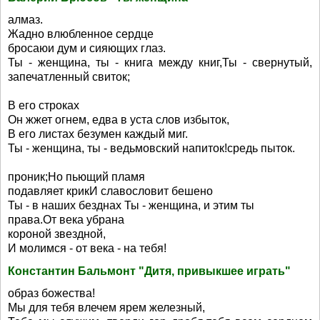
алмаз.
Жадно влюбленное сердце
бросаюи дум и сияющих глаз.
Ты - женщина, ты - книга между книг,Ты - свернутый,
запечатленный свиток;
В его строках
Он жжет огнем, едва в уста слов избыток,
В его листах безумен каждый миг.
Ты - женщина, ты - ведьмовский напиток!средь пыток.
проник;Но пьющий пламя
подавляет крикИ славословит бешено
Ты - в наших безднах Ты - женщина, и этим ты
права.От века убрана
короной звездной,
И молимся - от века - на тебя!
Константин Бальмонт "Дитя, привыкшее играть"
образ божества!
Мы для тебя влечем ярем железный,