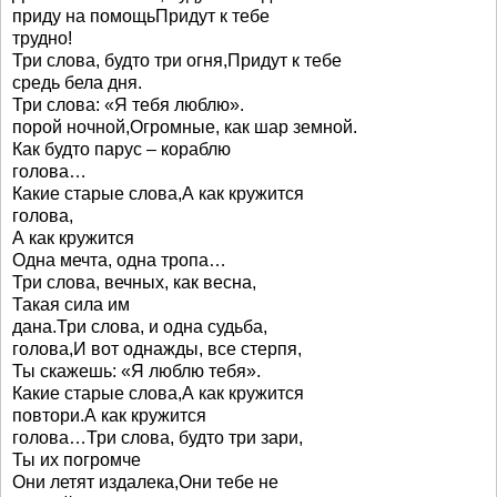
приду на помощьПридут к тебе
трудно!
Три слова, будто три огня,Придут к тебе
средь бела дня.
Три слова: «Я тебя люблю».
порой ночной,Огромные, как шар земной.
Как будто парус – кораблю
голова…
Какие старые слова,А как кружится
голова,
А как кружится
Одна мечта, одна тропа…
Три слова, вечных, как весна,
Такая сила им
дана.Три слова, и одна судьба,
голова,И вот однажды, все стерпя,
Ты скажешь: «Я люблю тебя».
Какие старые слова,А как кружится
повтори.А как кружится
голова…Три слова, будто три зари,
Ты их погромче
Они летят издалека,Они тебе не