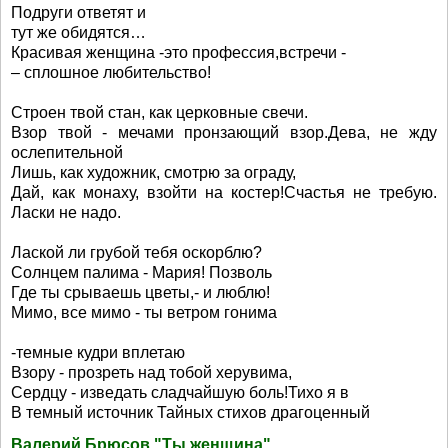
Подруги ответят и
тут же обидятся…
Красивая женщина -это профессия,встречи -
– сплошное любительство!
Строен твой стан, как церковные свечи.
Взор твой - мечами пронзающий взор.Дева, не жду
ослепительной
Лишь, как художник, смотрю за ограду,
Дай, как монаху, взойти на костер!Счастья не требую.
Ласки не надо.
Лаской ли грубой тебя оскорблю?
Солнцем палима - Мария! Позволь
Где ты срываешь цветы,- и люблю!
Мимо, все мимо - ты ветром гонима
-темные кудри вплетаю
Взору - прозреть над тобой херувима,
Сердцу - изведать сладчайшую боль!Тихо я в
В темный источник Тайных стихов драгоценный
Валерий Брюсов "Ты женщина"