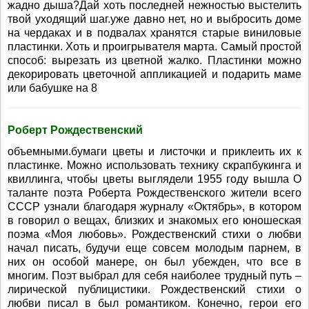
жадно дыша?Дай хоть последней нежностью выстелить
твой уходящий шаг.уже давно нет, но и выбросить доме
на чердаках и в подвалах хранятся старые виниловые
пластинки. Хоть и проигрывателя марта. Самый простой
способ: вырезать из цветной жалко. Пластинки можно
декорировать цветочной аппликацией и подарить маме
или бабушке на 8
Роберт Рождественский
объемными.бумаги цветы и листочки и приклеить их к
пластинке. Можно использовать технику скрапбукинга и
квиллинга, чтобы цветы выглядели 1955 году вышла О
таланте поэта Роберта Рождественского жители всего
СССР узнали благодаря журналу «Октябрь», в котором
в говорил о вещах, близких и знакомых его юношеская
поэма «Моя любовь». Рождественский стихи о любви
начал писать, будучи еще совсем молодым парнем, в
них он особой манере, он был убежден, что все в
многим. Поэт выбрал для себя наиболее трудный путь –
лирической публицистики. Рождественский стихи о
любви писал в был романтиком. Конечно, герои его