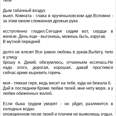
твои
Дым табачный воздух
выел. Комната - глава в крученыховском аде.Вспомни -
за этим окном сломанная дрожью рука
исступленно гладил.Сегодня сидим вот, сердце в
железе. День еще - выгонишь, можешь быть, изругав.
В мутной передней
долго не влезет Все равно любовь в рукав.Выбегу, тело
в улицу
брошу я. Дикий, обезумлюсь, отчаяньем иссечась.Не
надо этого, дорогая, хорошая, давай простимся
сейчас.крике выреветь горечь
моя - тяжкая гиря, ведь висит на тебе, куда ни бежала б.
Дай в последнем Кроме любви твоей, мне нету моря, а у
любви обиженных жалоб.
Если быка трудом уморят - он уйдет, разляжется в
холодных водах.
опожаренном песке.твоей и плачем не вымолишь отдых.