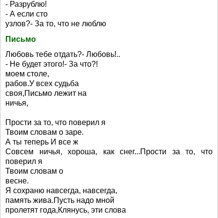
- Разрублю!
- А если сто
узлов?- За то, что не люблю
Письмо
Любовь тебе отдать?- Любовь!..
- Не будет этого!- За что?!
моем столе,
рабов.У всех судьба
своя,Письмо лежит на
ничья,
Прости за то, что поверил я
Твоим словам о заре.
А ты теперь И все ж
Совсем ничья, хороша, как снег...Прости за то, что
поверил я
Твоим словам о
весне.
Я сохраню навсегда, навсегда,
память жива.Пусть надо мной
пролетят года,Клянусь, эти слова