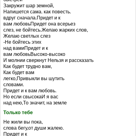
Закружит шар земной,
Напишется сама. как повесть.
вдруг сначала.Придет и к
вам любовьПридет она всерьез
слез, не бойтесь.Желаю жарких слов,
Желаю светлых слез
-Не бойтесь этих
над вамиПридет и к
вам любовьВысоко-высоко
И молнии сверкнут Нельзя и рассказать
Как будет трудно вам,
Как будет вам
легко,Привыкли вы шутить
словами.
Придет и к вам любовь.
Но если свысокаИ я вас
над нею,То значит, на земле
Только тебе
Не жили вы пока,
слова бегу,от души жалею.
Придет и к