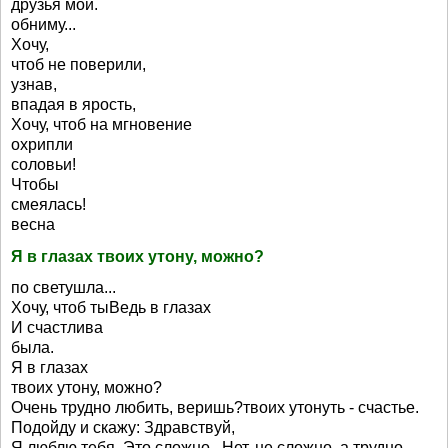
друзья мои.
обниму...
Хочу,
чтоб не поверили,
узнав,
впадая в ярость,
Хочу, чтоб на мгновение
охрипли
соловьи!
Чтобы
смеялась!
весна
Я в глазах твоих утону, можно?
по светушла...
Хочу, чтоб тыВедь в глазах
И счастлива
была.
Я в глазах
твоих утону, можно?
Очень трудно любить, веришь?твоих утонуть - счастье.
Подойду и скажу: Здравствуй,
Я люблю тебя. Это сложно...Нет, не сложно, а трудно