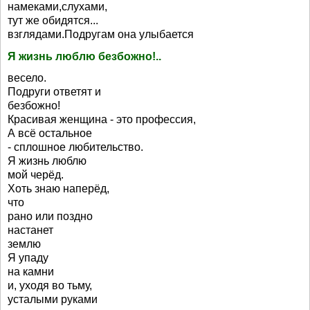
намеками,слухами,
тут же обидятся...
взглядами.Подругам она улыбается
Я жизнь люблю безбожно!..
весело.
Подруги ответят и
безбожно!
Красивая женщина - это профессия,
А всё остальное
- сплошное любительство.
Я жизнь люблю
мой черёд.
Хоть знаю наперёд,
что
рано или поздно
настанет
землю
Я упаду
на камни
и, уходя во тьму,
усталыми руками