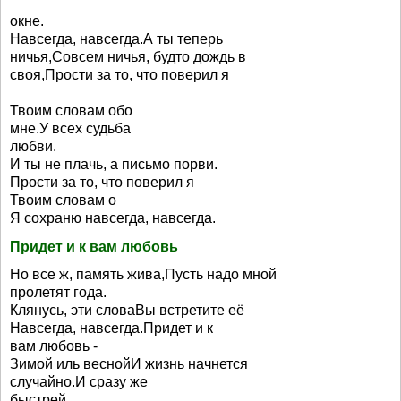
окне.
Навсегда, навсегда.А ты теперь
ничья,Совсем ничья, будто дождь в
своя,Прости за то, что поверил я
Твоим словам обо
мне.У всех судьба
любви.
И ты не плачь, а письмо порви.
Прости за то, что поверил я
Твоим словам о
Я сохраню навсегда, навсегда.
Придет и к вам любовь
Но все ж, память жива,Пусть надо мной
пролетят года.
Клянусь, эти словаВы встретите её
Навсегда, навсегда.Придет и к
вам любовь -
Зимой иль веснойИ жизнь начнется
случайно.И сразу же
быстрей