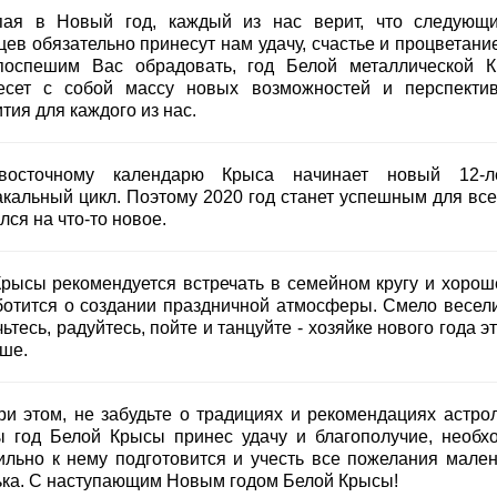
пая в Новый год, каждый из нас верит, что следующ
ев обязательно принесут нам удачу, счастье и процветание
поспешим Вас обрадовать, год Белой металлической 
есет с собой массу новых возможностей и перспекти
тия для каждого из нас.
осточному календарю Крыса начинает новый 12-л
акальный цикл. Поэтому 2020 год станет успешным для всех
ся на что-то новое.
Крысы рекомендуется встречать в семейном кругу и хорош
ботится о создании праздничной атмосферы. Смело весели
ьтесь, радуйтесь, пойте и танцуйте - хозяйке нового года э
уше.
ри этом, не забудьте о традициях и рекомендациях астрол
ы год Белой Крысы принес удачу и благополучие, необх
ильно к нему подготовится и учесть все пожелания мален
ька. С наступающим Новым годом Белой Крысы!