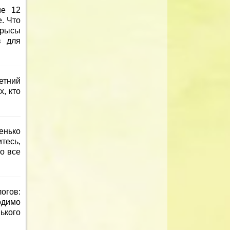
ие 12
. Что
Крысы
в для
етний
, кто
енько
тесь,
то все
огов:
одимо
ького