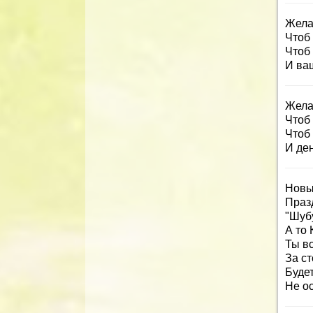
Жела
Чтоб
Чтоб
И ва
Жела
Чтоб
Чтоб 
И ден
Новый
Празд
"Шубу
А то 
Ты вс
За ст
Буде
Не о