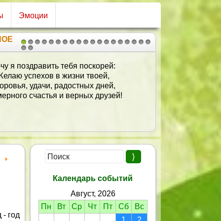
ы
Эмоции
НОЕ
1
2
3
4
5
6
7
8
9
10
11
12
13
14
15
16
17
18
19
20
21
чу я поздравить тебя поскорей:
Желаю успехов в жизни твоей,
оровья, удачи, радостных дней,
ерного счастья и верных друзей!
Календарь событий
Август, 2026
Пн
Вт
Ср
Чт
Пт
Сб
Вс
 - год
1
2