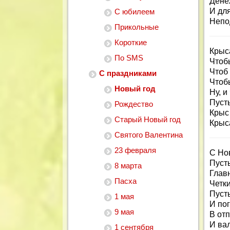
Дене
И для
С юбилеем
Непо
Прикольные
Короткие
Крыс
По SMS
Чтоб
Чтоб 
С праздниками
Чтоб
Новый год
Ну, и
Пусть
Рождество
Крыс
Старый Новый год
Крыса
Святого Валентина
23 февраля
С Но
Пусть
8 марта
Глав
Пасха
Четки
Пуст
1 мая
И пог
9 мая
В отп
И вал
1 сентября