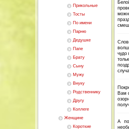
Бело
Прикольные
пров
можн
Тосты
праз
По имени
смеш
Парню
Дедушке
Слов
волш
Папе
чудо
Брату
толь
позд
Сыну
случ
Мужу
Внуку
Покр
Родственнику
Вам 
озорн
Другу
получ
Коллеге
Женщине
А по
Короткие
необ