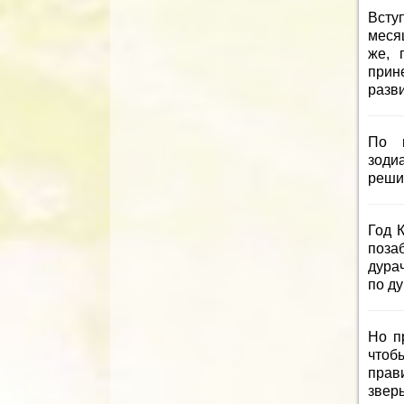
Всту
месяц
же, 
прин
разви
По в
зоди
решил
Год 
поза
дурач
по д
Но п
чтоб
прав
звер