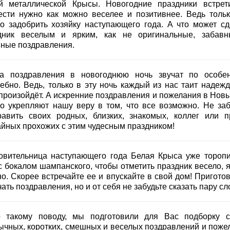
й металлической Крысы. Новогодние праздники встрет
ести нужно как можно веселее и позитивнее. Ведь тольк
о задобрить хозяйку наступающего года. А что может сд
дник веселым и ярким, как не оригинальные, забав
ные поздравления.
а поздравления в новогоднюю ночь звучат по особе
ебно. Ведь, только в эту ночь каждый из нас таит надежду
 произойдёт. А искренние поздравления и пожелания в Новы
ко укрепляют нашу веру в том, что все возможно. Не заб
равить своих родных, близких, знакомых, коллег или п
айных прохожих с этим чудесным праздником!
овительница наступающего года Белая Крыса уже торопи
с бокалом шампанского, чтобы отметить праздник весело, я
о. Скорее встречайте ее и впускайте в свой дом! Приготов
ать поздравления, но и от себя не забудьте сказать пару сл
 такому поводу, мы подготовили для Вас подборку 
ычных, коротких, смешных и веселых поздравлений и поже