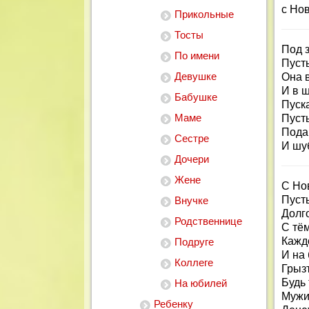
с Но
Прикольные
Тосты
Под з
По имени
Пусть
Девушке
Она в
И в ш
Бабушке
Пуска
Маме
Пусть
Пода
Сестре
И шу
Дочери
Жене
С Но
Пуст
Внучке
Долг
Родственнице
С тё
Кажд
Подруге
И на 
Коллеге
Грызт
Будь 
На юбилей
Мужи
Ребенку