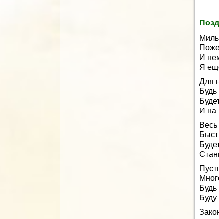
Позд
Милы
Поже
И не
Я ещ
Для н
Будь 
Будет
И на 
Весь
Быст
Будет
Стань
Пусть
Много
Будь
Буду 
Закон