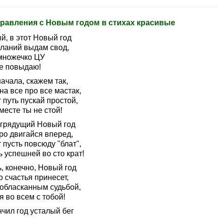
равления с Новым годом в стихах красивые
й, в этот Новый год
ланий выдам свод,
множечко ЦУ
е повыдаю!
ачала, скажем так,
на все про все мастак,
 путь пускай простой,
месте ты не стой!
 грядущий Новый год
ро двигайся вперед,
 пусть повсюду "блат",
 успешней во сто крат!
, конечно, Новый год
 счастья принесет,
 обласканным судьбой,
я во всем с тобой!
чил год усталый бег