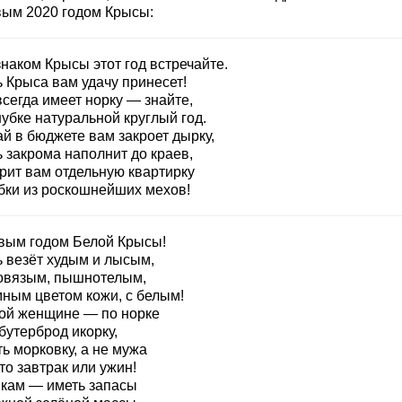
вым 2020 годом Крысы:
наком Крысы этот год встречайте.
 Крыса вам удачу принесет!
сегда имеет норку — знайте,
убке натуральной круглый год.
й в бюджете вам закроет дырку,
 закрома наполнит до краев,
рит вам отдельную квартирку
бки из роскошнейших мехов!
вым годом Белой Крысы!
ь везёт худым и лысым,
овязым, пышнотелым,
мным цветом кожи, с белым!
ой женщине — по норке
бутерброд икорку,
ь морковку, а не мужа
то завтрак или ужин!
кам — иметь запасы