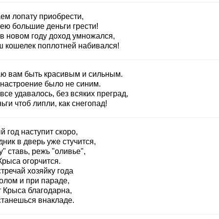
ем лопату приобрести,
 ею большие деньги грести!
 в новом году доход умножался,
ш кошелек поплотней набивался!
ю вам быть красивым и сильным.
 настроение было не синим.
все удавалось, без всяких преград,
ьги чтоб липли, как снегопад!
 год наступит скоро,
ник в дверь уже стучится,
" ставь, режь "оливье",
Крыса огорчится.
тречай хозяйку года
олом и при параде,
т Крыса благодарна,
станешься внакладе.