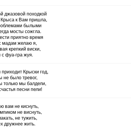
ой джазовой походкой
 Крыса к Вам пришла,
роблемами былыми
егда мосты сожгла.
ести приятно время
с мадам желаю я,
вая крепкий виски,
 с фуа-гра жуя.
 приходит Крыски год,
 не было тревог,
ы только мы балдели,
счастья песни пели!
ю вам не киснуть,
мпиком не виснуть,
акать, не тужить,
ех дружнее жить.