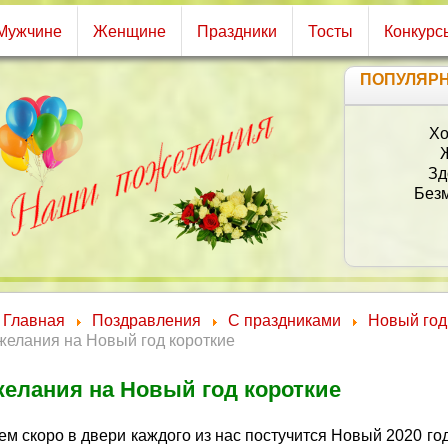
Мужчине
Женщине
Праздники
Тосты
Конкурс
ПОПУЛЯР
Хо
Зд
Безм
Главная
Поздравления
С праздниками
Новый год
желания на Новый год короткие
елания на Новый год короткие
м скоро в двери каждого из нас постучится Новый 2020 год