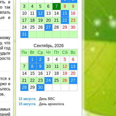
ить и
3
4
5
6
7
8
9
о так
елать
10
11
12
13
14
15
16
ные и
17
18
19
20
21
22
23
24
25
26
27
28
29
30
31
нному
, что
Сентябрь, 2026
й год
Пн
Вт
Ср
Чт
Пт
Сб
Вс
удьте
росто
1
2
3
4
5
6
7
8
9
10
11
12
13
14
15
16
17
18
19
20
тся к
21
22
23
24
25
26
27
рко и
28
29
30
ьтесь
ов.
12 августа
День ВВС
15 августа
День археолога
самых
ланий