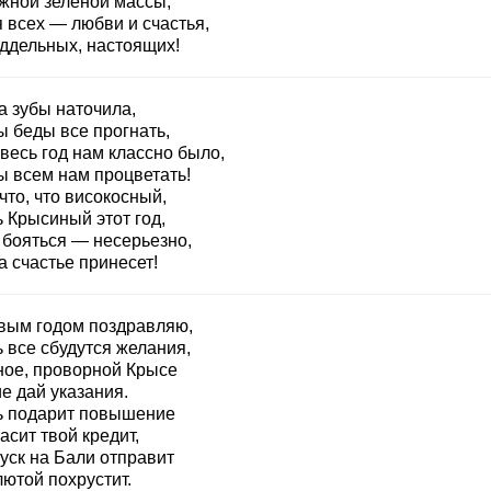
жной зелёной массы,
 всех — любви и счастья,
ддельных, настоящих!
а зубы наточила,
ы беды все прогнать,
весь год нам классно было,
ы всем нам процветать!
 что, что високосный,
 Крысиный этот год,
 бояться — несерьезно,
 счастье принесет!
вым годом поздравляю,
 все сбудутся желания,
ное, проворной Крысе
е дай указания.
ь подарит повышение
асит твой кредит,
уск на Бали отправит
ютой похрустит.