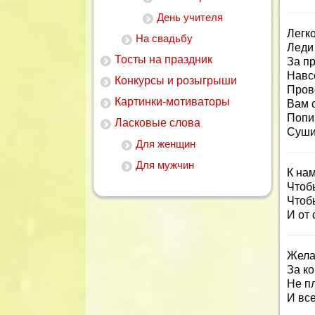
День учителя
Легк
На свадьбу
Леди
Тосты на праздник
За п
Навс
Конкурсы и розыгрыши
Пров
Картинки-мотиваторы
Вам 
Попи
Ласковые слова
Суши
Для женщин
Для мужчин
К нам
Чтобы
Чтоб
И от 
Жела
За ко
Не пл
И вс