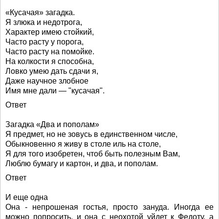
«Кусачая» загадка.
Я злюка и недотрога,
Характер имею стойкий,
Часто расту у порога,
Часто расту на помойке.
На колкости я способна,
Ловко умею дать сдачи я,
Даже научное злобное
Имя мне дали — "кусачая".
Ответ
Загадка «Два и пополам»
Я предмет, но не зовусь в единственном числе,
Обыкновенно я живу в столе иль на столе,
Я для того изобретен, чтоб быть полезным Вам,
Люблю бумагу и картон, и два, и пополам.
Ответ
И еще одна
Она - непрошеная гостья, просто зануда. Иногда ее
можно попросить, и она с неохотой уйдет к Федоту, а