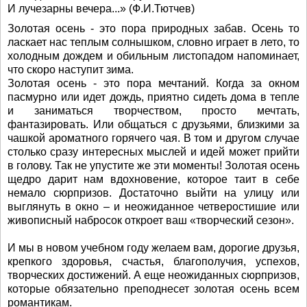
И лучезарны вечера...» (Ф.И.Тютчев)
Золотая осень - это пора природных забав. Осень то
ласкает нас теплым солнышком, словно играет в лето, то
холодным дождем и обильным листопадом напоминает,
что скоро наступит зима.
Золотая осень - это пора мечтаний. Когда за окном
пасмурно или идет дождь, приятно сидеть дома в тепле
и заниматься творчеством, просто мечтать,
фантазировать. Или общаться с друзьями, близкими за
чашкой ароматного горячего чая. В том и другом случае
столько сразу интересных мыслей и идей может прийти
в голову. Так не упустите же эти моменты! Золотая осень
щедро дарит нам вдохновение, которое таит в себе
немало сюрпризов. Достаточно выйти на улицу или
выглянуть в окно – и неожиданное четверостишие или
живописный набросок откроет ваш «творческий сезон».
И мы в новом учебном году желаем вам, дорогие друзья,
крепкого здоровья, счастья, благополучия, успехов,
творческих достижений. А еще неожиданных сюрпризов,
которые обязательно преподнесет золотая осень всем
романтикам.