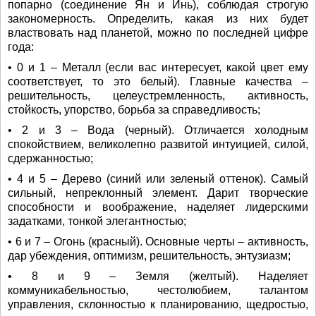
попарно (соединение Ян и Инь), соблюдая строгую
закономерность. Определить, какая из них будет
властвовать над планетой, можно по последней цифре
года:
• 0 и 1 – Металл (если вас интересует, какой цвет ему
соответствует, то это белый). Главные качества –
решительность, целеустремленность, активность,
стойкость, упорство, борьба за справедливость;
• 2 и 3 – Вода (черный). Отличается холодным
спокойствием, великолепно развитой интуицией, силой,
сдержанностью;
• 4 и 5 – Дерево (синий или зеленый оттенок). Самый
сильный, непреклонный элемент. Дарит творческие
способности и воображение, наделяет лидерскими
задатками, тонкой элегантностью;
• 6 и 7 – Огонь (красный). Основные черты – активность,
дар убеждения, оптимизм, решительность, энтузиазм;
• 8 и 9 – Земля (желтый). Наделяет
коммуникабельностью, честолюбием, талантом
управления, склонностью к планированию, щедростью,