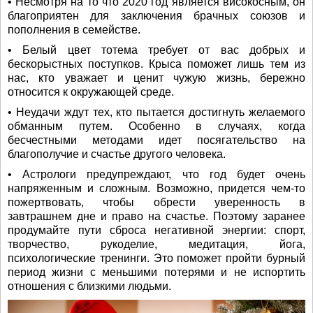
• Несмотря на то что 2020 год является високосным, он
благоприятен для заключения брачных союзов и
пополнения в семействе.
• Белый цвет тотема требует от вас добрых и
бескорыстных поступков. Крыса поможет лишь тем из
нас, кто уважает и ценит чужую жизнь, бережно
относится к окружающей среде.
• Неудачи ждут тех, кто пытается достигнуть желаемого
обманным путем. Особенно в случаях, когда
бесчестными методами идет посягательство на
благополучие и счастье другого человека.
• Астрологи предупреждают, что год будет очень
напряженным и сложным. Возможно, придется чем-то
пожертвовать, чтобы обрести уверенность в
завтрашнем дне и право на счастье. Поэтому заранее
продумайте пути сброса негативной энергии: спорт,
творчество, рукоделие, медитация, йога,
психологические тренинги. Это поможет пройти бурный
период жизни с меньшими потерями и не испортить
отношения с близкими людьми.