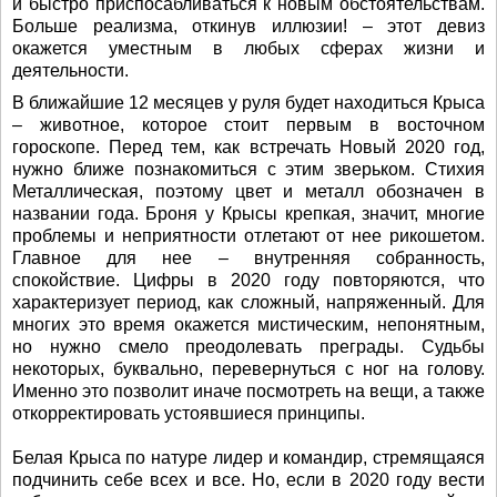
и быстро приспосабливаться к новым обстоятельствам.
Больше реализма, откинув иллюзии! – этот девиз
окажется уместным в любых сферах жизни и
деятельности.
В ближайшие 12 месяцев у руля будет находиться Крыса
– животное, которое стоит первым в восточном
гороскопе. Перед тем, как встречать Новый 2020 год,
нужно ближе познакомиться с этим зверьком. Стихия
Металлическая, поэтому цвет и металл обозначен в
названии года. Броня у Крысы крепкая, значит, многие
проблемы и неприятности отлетают от нее рикошетом.
Главное для нее – внутренняя собранность,
спокойствие. Цифры в 2020 году повторяются, что
характеризует период, как сложный, напряженный. Для
многих это время окажется мистическим, непонятным,
но нужно смело преодолевать преграды. Судьбы
некоторых, буквально, перевернуться с ног на голову.
Именно это позволит иначе посмотреть на вещи, а также
откорректировать устоявшиеся принципы.
Белая Крыса по натуре лидер и командир, стремящаяся
подчинить себе всех и все. Но, если в 2020 году вести