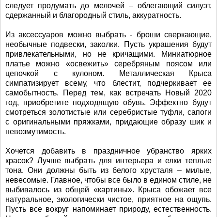
следует продумать до мелочей – облегающий силуэт,
сдержанный и благородный стиль, аккуратность.
Из аксессуаров можно выбрать - броши сверкающие,
необычные подвески, заколки. Пусть украшения будут
привлекательными, но не кричащими. Миниатюрное
платье можно «освежить» серебряным поясом или
цепочкой с кулоном. Металлическая Крыса
симпатизирует всему, что блестит, подчеркивает ее
самобытность. Перед тем, как встречать Новый 2020
год, приобретите подходящую обувь. Эффектно будут
смотреться золотистые или серебристые туфли, сапоги
с оригинальными пряжками, придающие образу шик и
невозмутимость.
Хочется добавить в праздничное убранство ярких
красок? Лучше выбрать для интерьера и елки теплые
тона. Они должны быть из белого хрусталя – милые,
невесомые. Главное, чтобы все было в едином стиле, не
выбивалось из общей «картины». Крыса обожает все
натуральное, экологически чистое, приятное на ощупь.
Пусть все вокруг напоминает природу, естественность.