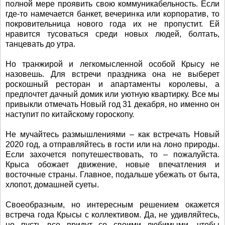
полной мере проявить свою коммуникабельность. Если
где-то намечается банкет, вечеринка или корпоратив, то
покровительница нового года их не пропустит. Ей
нравится тусоваться среди новых людей, болтать,
танцевать до утра.
Но транжирой и легкомысленной особой Крысу не
назовешь. Для встречи праздника она не выберет
роскошный ресторан и апартаменты королевы, а
предпочтет дачный домик или уютную квартирку. Все мы
привыкли отмечать Новый год 31 декабря, но именно он
наступит по китайскому гороскопу.
Не мучайтесь размышлениями – как встречать Новый
2020 год, а отправляйтесь в гости или на лоно природы.
Если захочется попутешествовать, то – пожалуйста.
Крыса обожает движение, новые впечатления и
восточные страны. Главное, подальше убежать от быта,
хлопот, домашней суеты.
Своеобразным, но интересным решением окажется
встреча года Крысы с коллективом. Да, не удивляйтесь,
но пусть все придут со своими любимыми, чтобы