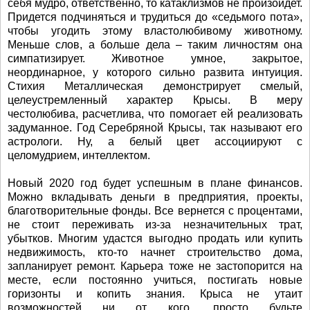
себя мудро, ответственно, то катаклизмов не произойдет.
Придется подчиняться и трудиться до «седьмого пота»,
чтобы угодить этому властолюбивому животному.
Меньше слов, а больше дела – таким личностям она
симпатизирует. Животное умное, закрытое,
неординарное, у которого сильно развита интуиция.
Стихия Металлическая демонстрирует смелый,
целеустремленный характер Крысы. В меру
честолюбива, расчетлива, что помогает ей реализовать
задуманное. Год Серебряной Крысы, так называют его
астрологи. Ну, а белый цвет ассоциируют с
целомудрием, интеллектом.
Новый 2020 год будет успешным в плане финансов.
Можно вкладывать деньги в предприятия, проекты,
благотворительные фонды. Все вернется с процентами,
не стоит переживать из-за незначительных трат,
убытков. Многим удастся выгодно продать или купить
недвижимость, кто-то начнет строительство дома,
запланирует ремонт. Карьера тоже не застопорится на
месте, если постоянно учиться, постигать новые
горизонты и копить знания. Крыса не утаит
возможностей ни от кого, просто будьте