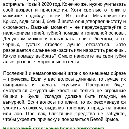
встречать Новый 2020 год. Конечно же, нужно учитывать
свой возраст и пристрастия. Хотя светлые оттенки в
макияже подойдут всем. Их любит Металлическая
Крыса, ведь серый, белый цвета олицетворяет чистоту и
скромность. Важный момент – не переусердствуйте с
наложением теней, губной помады и тональной основы.
Девушкам можно использовать тени с блеском, а от
черных, густых стрелок лучше отказаться. Зато
разрешается сильнее накрасить или нарастить ресницы.
Какую помаду выбрать? Смело наносите на свои губки
алые, розовые, морковные оттенки.
Последний и немаловажный штрих во внешнем образе
– прическа. Если у вас волосы длинные, то лучше их
выпрямить и сделать «гульки». Прекрасно будет
смотреться аккуратный хвост, но только не огромные
башни и букли. Укладка должна быть гладкой, не
вычурной. Если волосы по плечи, то их рекомендуется
уложить утюжком, выделив тоненькую прядь на виски
или лоб. Про лак, блестящие средства не забудьте,
чтобы укрепить прическу и понравиться Белой Крысе.
Новогодний стол: какие блюда приготовить